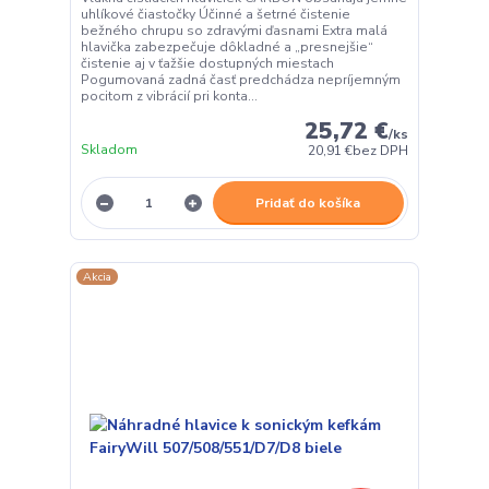
uhlíkové čiastočky Účinné a šetrné čistenie
bežného chrupu so zdravými ďasnami Extra malá
hlavička zabezpečuje dôkladné a „presnejšie“
čistenie aj v ťažšie dostupných miestach
Pogumovaná zadná časť predchádza nepríjemným
pocitom z vibrácií pri konta...
25,72 €
/
ks
Skladom
20,91 €
bez DPH
Pridať do košíka
Akcia