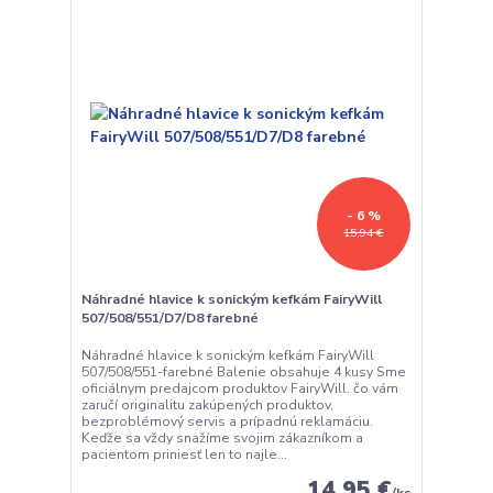
- 6 %
15,94 €
Náhradné hlavice k sonickým kefkám FairyWill
507/508/551/D7/D8 farebné
Náhradné hlavice k sonickým kefkám FairyWill
507/508/551-farebné Balenie obsahuje 4 kusy Sme
oficiálnym predajcom produktov FairyWill. čo vám
zaručí originalitu zakúpených produktov,
bezproblémový servis a prípadnú reklamáciu.
Keďže sa vždy snažíme svojim zákazníkom a
pacientom priniesť len to najle...
14,95 €
/
ks