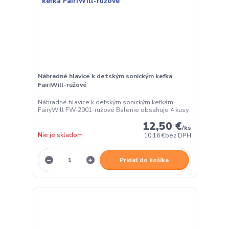
Náhradné hlavice k detským sonickým kefka
FairiWill-ružové
Náhradné hlavice k detským sonickým kefkám
FairyWill FW-2001-ružové Balenie obsahuje 4 kusy
12,50 €
/
ks
Nie je skladom
10,16 €
bez DPH
Pridať do košíka