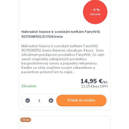
- 6 %
15,94 €
Náhradné hlavice k sonickým kefkám FairyWill
507/508/551/D7/D8 biele
Náhradné hlavice k sonickým kefkám FairyWill
507/508/551-biele Balenie obsahuje 4 kusy Sme
oficiálnym predajcom produktov FairyWill. čo vám
zaručí originalitu zakúpených produktov,
bezproblémový servis a prípadnú reklamáciu.
Keďže sa vždy snažíme svojim zákazníkom a
pacientom priniesť len to najle...
14,95 €
/
ks
Skladom
12,15 €
bez DPH
Pridať do košíka
Akcia