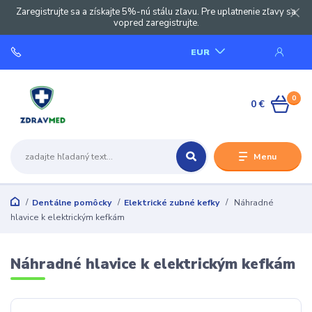
Zaregistrujte sa a získajte 5%-nú stálu zľavu. Pre uplatnenie zľavy sa
vopred zaregistrujte.
EUR
0
0 €
Menu
Dentálne pomôcky
Elektrické zubné kefky
Náhradné
hlavice k elektrickým kefkám
Náhradné hlavice k elektrickým kefkám