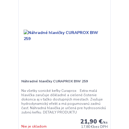
Náhradné hlavičky CURAPROX BIW 259
Na všetky sonické kefky Curaprox Extra malá
hlavička zaručuje dôkladné a cielené čistenie
dokonca aj v ťažko dostupných miestach. Zvyšuje
hydrodynamický efekt a má pogumovanú zadnú
časť. Náhradná hlavička je určená pre hydrosonickú
zubnú kefku. DETAILY PRODUKTU
21,90 €
/
ks
Nie je skladom
17,80 €
bez DPH