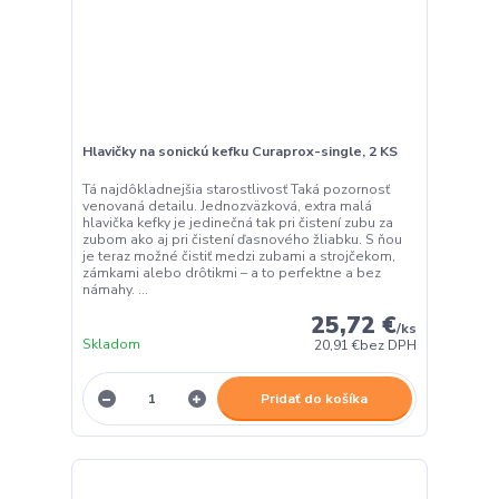
Hlavičky na sonickú kefku Curaprox-single, 2 KS
Tá najdôkladnejšia starostlivosť Taká pozornosť
venovaná detailu. Jednozväzková, extra malá
hlavička kefky je jedinečná tak pri čistení zubu za
zubom ako aj pri čistení ďasnového žliabku. S ňou
je teraz možné čistiť medzi zubami a strojčekom,
zámkami alebo drôtikmi – a to perfektne a bez
námahy. ...
25,72 €
/
ks
Skladom
20,91 €
bez DPH
Pridať do košíka