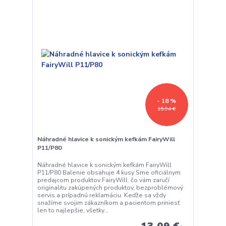
- 18 %
15,94 €
Náhradné hlavice k sonickým kefkám FairyWill
P11/P80
Náhradné hlavice k sonickým kefkám FairyWill
P11/P80 Balenie obsahuje 4 kusy Sme oficiálnym
predajcom produktov FairyWill. čo vám zaručí
originalitu zakúpených produktov, bezproblémový
servis a prípadnú reklamáciu. Keďže sa vždy
snažíme svojim zákazníkom a pacientom priniesť
len to najlepšie, všetky...