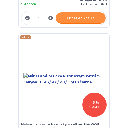
Skladom
12,15 €
bez DPH
Pridať do košíka
Akcia
- 6 %
15,94 €
Náhradné hlavice k sonickým kefkám FairyWill