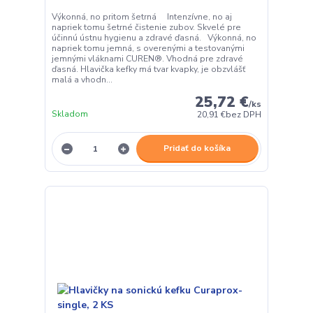
Výkonná, no pritom šetrná Intenzívne, no aj
napriek tomu šetrné čistenie zubov. Skvelé pre
účinnú ústnu hygienu a zdravé ďasná. Výkonná, no
napriek tomu jemná, s overenými a testovanými
jemnými vláknami CUREN®. Vhodná pre zdravé
ďasná. Hlavička kefky má tvar kvapky, je obzvlášť
malá a vhodn...
25,72 €
/
ks
Skladom
20,91 €
bez DPH
Pridať do košíka