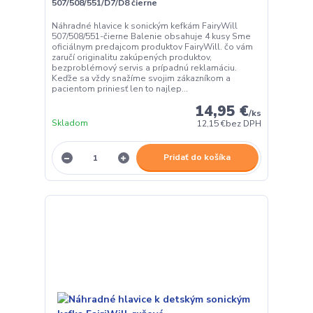
507/508/551/D7/D8 čierne
Náhradné hlavice k sonickým kefkám FairyWill
507/508/551-čierne Balenie obsahuje 4 kusy Sme
oficiálnym predajcom produktov FairyWill. čo vám
zaručí originalitu zakúpených produktov,
bezproblémový servis a prípadnú reklamáciu.
Keďže sa vždy snažíme svojim zákazníkom a
pacientom priniesť len to najlep...
14,95 €
/
ks
Skladom
12,15 €
bez DPH
Pridať do košíka