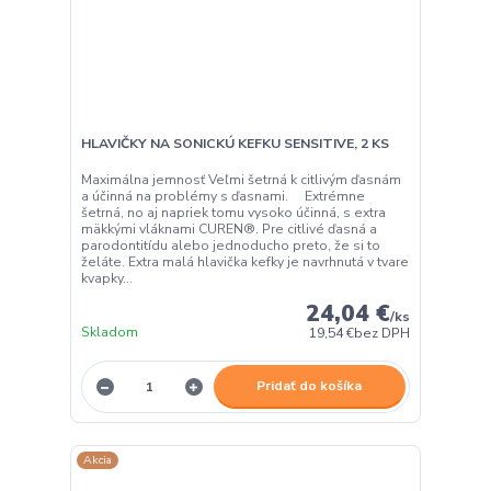
HLAVIČKY NA SONICKÚ KEFKU SENSITIVE, 2 KS
Maximálna jemnosť Veľmi šetrná k citlivým ďasnám
a účinná na problémy s ďasnami. Extrémne
šetrná, no aj napriek tomu vysoko účinná, s extra
mäkkými vláknami CUREN®. Pre citlivé ďasná a
parodontitídu alebo jednoducho preto, že si to
želáte. Extra malá hlavička kefky je navrhnutá v tvare
kvapky...
24,04 €
/
ks
Skladom
19,54 €
bez DPH
Pridať do košíka
Akcia