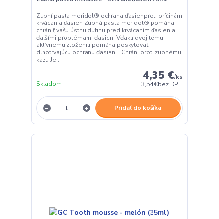
Zubní pasta meridol® ochrana ďasienproti príčinám
krvácania ďasien Zubná pasta meridol® pomáha
chrániť vašu ústnu dutinu pred krvácaním ďasien a
ďalšími problémami ďasien. Vďaka dvojitému
aktívnemu zloženiu pomáha poskytovať
dlhotrvajúcu ochranu ďasien. Chráni proti zubnému
kazu Je...
4,35 €
/
ks
Skladom
3,54 €
bez DPH
Pridať do košíka