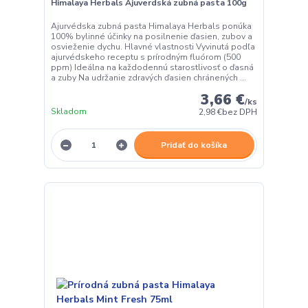
Himalaya Herbals Ajuverdská zubná pasta 100g
Ajurvédska zubná pasta Himalaya Herbals ponúka
100% bylinné účinky na posilnenie ďasien, zubov a
osvieženie dychu. Hlavné vlastnosti Vyvinutá podľa
ajurvédskeho receptu s prírodným fluórom (500
ppm) Ideálna na každodennú starostlivosť o ďasná
a zuby Na udržanie zdravých ďasien chránených ...
3,66 €
/
ks
Skladom
2,98 €
bez DPH
Pridať do košíka