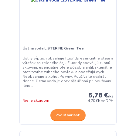
Ústna voda LISTERINE Green Tee
Ústny výplach obsahuje fluoridy, esenciálne oleje a
výtažok zo zeleného čaju.Fluoridy spevňujú zubnú
sklovinu, esenciálne oleje pôsobia antibakteriálne
proti tvorbe zubného povlaku a osviežujú dych.
Neobsahuje alkohol!Pokyny: Používajte dvakrát
denne. Ústna voda je obzvlášť účinná pri používaní
ráno...
5,78 €
/
ks
Nie je skladom
4,70 €
bez DPH
Zvoliť variant