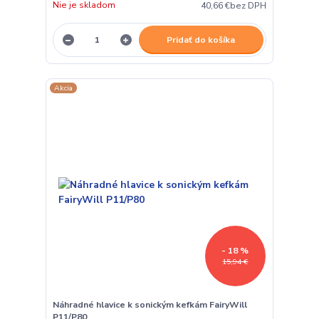
Nie je skladom
40,66 €
bez DPH
Pridať do košíka
Akcia
- 18 %
15,94 €
Náhradné hlavice k sonickým kefkám FairyWill
P11/P80