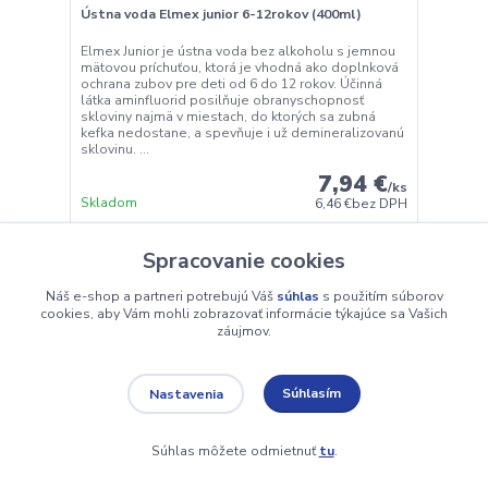
Ústna voda Elmex junior 6-12rokov (400ml)
Elmex Junior je ústna voda bez alkoholu s jemnou
mätovou príchuťou, ktorá je vhodná ako doplnková
ochrana zubov pre deti od 6 do 12 rokov. Účinná
látka aminfluorid posilňuje obranyschopnosť
skloviny najmä v miestach, do ktorých sa zubná
kefka nedostane, a spevňuje i už demineralizovanú
sklovinu. ...
7,94 €
/
ks
Skladom
6,46 €
bez DPH
Spracovanie cookies
Pridať do košíka
Náš e-shop a partneri potrebujú Váš
súhlas
s použitím súborov
cookies, aby Vám mohli zobrazovať informácie týkajúce sa Vašich
záujmov.
Súhlasím
Nastavenia
Súhlas môžete odmietnuť
tu
.