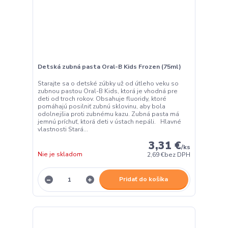
Detská zubná pasta Oral-B Kids Frozen (75ml)
Starajte sa o detské zúbky už od útleho veku so
zubnou pastou Oral-B Kids, ktorá je vhodná pre
deti od troch rokov. Obsahuje fluoridy, ktoré
pomáhajú posilniť zubnú sklovinu, aby bola
odolnejšia proti zubnému kazu. Zubná pasta má
jemnú príchuť, ktorá deti v ústach nepáli. Hlavné
vlastnosti Stará...
3,31 €
/
ks
Nie je skladom
2,69 €
bez DPH
Pridať do košíka