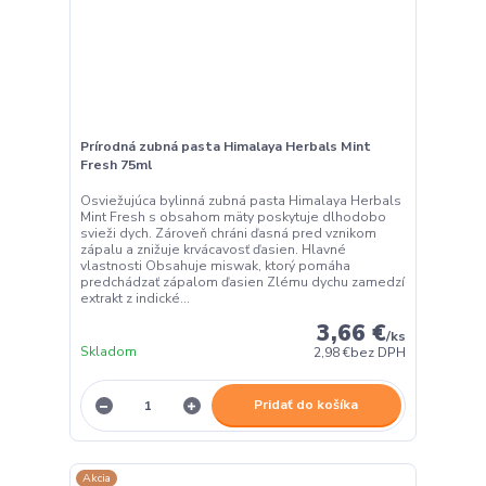
Prírodná zubná pasta Himalaya Herbals Mint
Fresh 75ml
Osviežujúca bylinná zubná pasta Himalaya Herbals
Mint Fresh s obsahom mäty poskytuje dlhodobo
svieži dych. Zároveň chráni ďasná pred vznikom
zápalu a znižuje krvácavosť ďasien. Hlavné
vlastnosti Obsahuje miswak, ktorý pomáha
predchádzať zápalom ďasien Zlému dychu zamedzí
extrakt z indické...
3,66 €
/
ks
Skladom
2,98 €
bez DPH
Pridať do košíka
Akcia