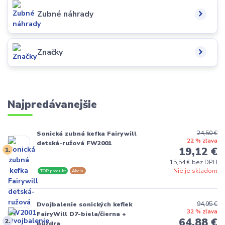
Zubné náhrady
Značky
Najpredávanejšie
24,50 €
Sonická zubná kefka Fairywill
22 % zľava
detská-ružová FW2001
19,12 €
1.
15,54 € bez DPH
Nie je skladom
TOP produkt
Akcia
94,95 €
Dvojbalenie sonických kefiek
32 % zľava
FairyWill D7-biela/čierna +
64,88 €
2.
púzdra