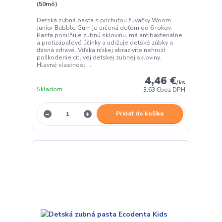
(50mô)
Detská zubná pasta s príchuťou žuvačky Woom
Junior Bubble Gum je určená deťom od 6 rokov.
Pasta posilňuje zubnú sklovinu, má antibakteriálne
a protizápalové účinky a udržuje detské zúbky a
ďasná zdravé. Vďaka nízkej abrazivite nehrozí
poškodenie citlivej detskej zubnej skloviny.
Hlavné vlastnosti ...
4,46 €
/
ks
Skladom
3,63 €
bez DPH
Pridať do košíka