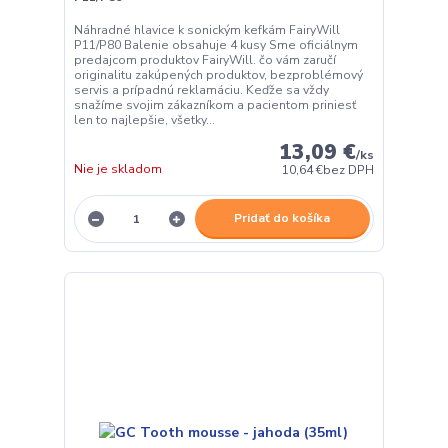
Náhradné hlavice k sonickým kefkám FairyWill
P11/P80 Balenie obsahuje 4 kusy Sme oficiálnym
predajcom produktov FairyWill. čo vám zaručí
originalitu zakúpených produktov, bezproblémový
servis a prípadnú reklamáciu. Keďže sa vždy
snažíme svojim zákazníkom a pacientom priniesť
len to najlepšie, všetky...
13,09 €
/
ks
Nie je skladom
10,64 €
bez DPH
Pridať do košíka