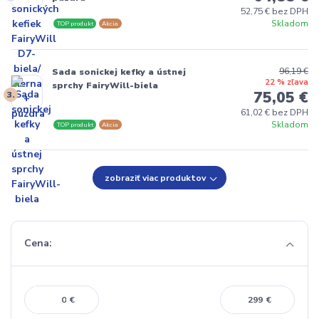
52,75 € bez DPH
Skladom
TOP produkt
Akcia
96,19 €
Sada sonickej kefky a ústnej
22 % zľava
sprchy FairyWill-biela
75,05 €
3.
61,02 € bez DPH
Skladom
TOP produkt
Akcia
zobraziť viac produktov
Cena:
€
€