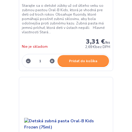
Starajte sa o detské zúbky už od útleho veku so
zubnou pastou Oral-B Kids, ktorá je vhodná pre
deti od troch rokov. Obsahuje fluoridy, ktoré
pomáhajú posilniť zubnú sklovinu, aby bola
odolnejšia proti zubnému kazu. Zubná pasta má
jemnú príchuť, ktorá deti v ústach nepáli. Hlavné
vlastnosti Stará...
3,31 €
/
ks
Nie je skladom
2,69 €
bez DPH
Pridať do košíka