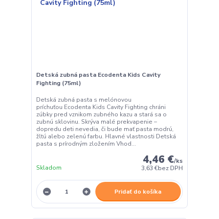
Detská zubná pasta Ecodenta Kids Cavity
Fighting (75ml)
Detská zubná pasta s melónovou
príchuťou Ecodenta Kids Cavity Fighting chráni
zúbky pred vznikom zubného kazu a stará sa o
zubnú sklovinu. Skrýva malé prekvapenie –
dopredu deti nevedia, či bude mať pasta modrú,
žltú alebo zelenú farbu. Hlavné vlastnosti Detská
pasta s prírodným zložením Vhod...
4,46 €
/
ks
Skladom
3,63 €
bez DPH
Pridať do košíka