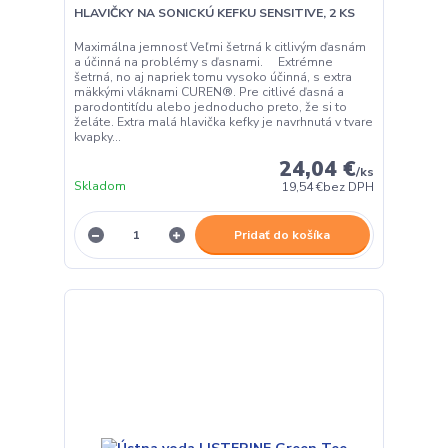
HLAVIČKY NA SONICKÚ KEFKU SENSITIVE, 2 KS
Maximálna jemnosť Veľmi šetrná k citlivým ďasnám
a účinná na problémy s ďasnami. Extrémne
šetrná, no aj napriek tomu vysoko účinná, s extra
mäkkými vláknami CUREN®. Pre citlivé ďasná a
parodontitídu alebo jednoducho preto, že si to
želáte. Extra malá hlavička kefky je navrhnutá v tvare
kvapky...
24,04 €
/
ks
Skladom
19,54 €
bez DPH
Pridať do košíka