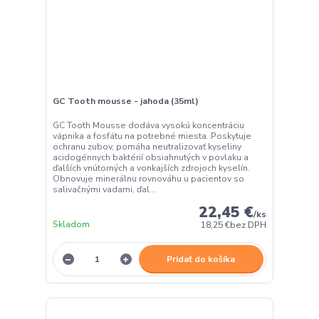
GC Tooth mousse - jahoda (35ml)
GC Tooth Mousse dodáva vysokú koncentráciu
vápnika a fosfátu na potrebné miesta. Poskytuje
ochranu zubov, pomáha neutralizovať kyseliny
acidogénnych baktérií obsiahnutých v povlaku a
ďalších vnútorných a vonkajších zdrojoch kyselín.
Obnovuje minerálnu rovnováhu u pacientov so
salivačnými vadami, ďal...
22,45 €
/
ks
Skladom
18,25 €
bez DPH
Pridať do košíka