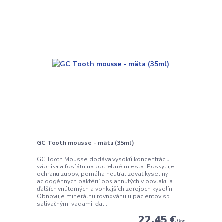
GC Tooth mousse - mäta (35ml)
GC Tooth Mousse dodáva vysokú koncentráciu
vápnika a fosfátu na potrebné miesta. Poskytuje
ochranu zubov, pomáha neutralizovať kyseliny
acidogénnych baktérií obsiahnutých v povlaku a
ďalších vnútorných a vonkajších zdrojoch kyselín.
Obnovuje minerálnu rovnováhu u pacientov so
salivačnými vadami, ďal...
22,45 €
/
ks