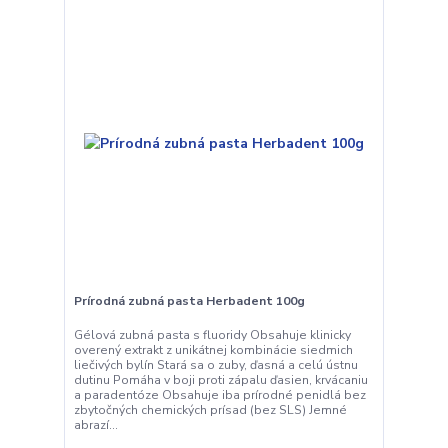
Prírodná zubná pasta Herbadent 100g
Gélová zubná pasta s fluoridy Obsahuje klinicky
overený extrakt z unikátnej kombinácie siedmich
liečivých bylín Stará sa o zuby, ďasná a celú ústnu
dutinu Pomáha v boji proti zápalu ďasien, krvácaniu
a paradentóze Obsahuje iba prírodné penidlá bez
zbytočných chemických prísad (bez SLS) Jemné
abrazí...