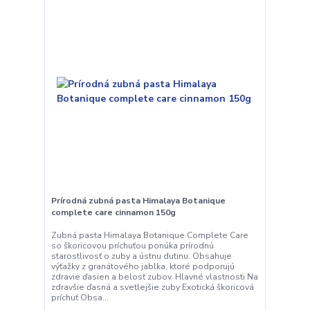
Prírodná zubná pasta Himalaya Botanique
complete care cinnamon 150g
Zubná pasta Himalaya Botanique Complete Care
so škoricovou príchuťou ponúka prírodnú
starostlivosť o zuby a ústnu dutinu. Obsahuje
výťažky z granátového jablka, ktoré podporujú
zdravie ďasien a belosť zubov. Hlavné vlastnosti Na
zdravšie ďasná a svetlejšie zuby Exotická škoricová
príchuť Obsa...