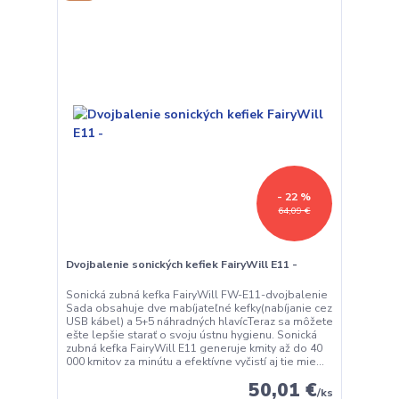
- 22 %
64,09 €
Dvojbalenie sonických kefiek FairyWill E11 -
Sonická zubná kefka FairyWill FW-E11-dvojbalenie
Sada obsahuje dve mabíjateľné kefky(nabíjanie cez
USB kábel) a 5+5 náhradných hlavícTeraz sa môžete
ešte lepšie starať o svoju ústnu hygienu. Sonická
zubná kefka FairyWill E11 generuje kmity až do 40
000 kmitov za minútu a efektívne vyčistí aj tie mie...
50,01 €
/
ks