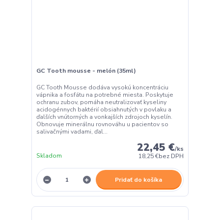
GC Tooth mousse - melón (35ml)
GC Tooth Mousse dodáva vysokú koncentráciu
vápnika a fosfátu na potrebné miesta. Poskytuje
ochranu zubov, pomáha neutralizovať kyseliny
acidogénnych baktérií obsiahnutých v povlaku a
ďalších vnútorných a vonkajších zdrojoch kyselín.
Obnovuje minerálnu rovnováhu u pacientov so
salivačnými vadami, ďal...
22,45 €
/
ks
Skladom
18,25 €
bez DPH
Pridať do košíka