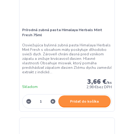
Prírodná zubná pasta Himalaya Herbals Mint
Fresh 75ml
Osviežujúca bylinná zubná pasta Himalaya Herbals
Mint Fresh s obsahom mäty poskytuje dlhodobo
svieži dych. Zároveň chráni ďasná pred vznikom
zápalu a znižuje krvácavosť ďasien. Hlavné
vlastnosti Obsahuje miswak, ktorý pomáha
predchádzať zápalom ďasien Zlému dychu zamedzí
extrakt z indické...
3,66 €
/
ks
Skladom
2,98 €
bez DPH
Pridať do košíka