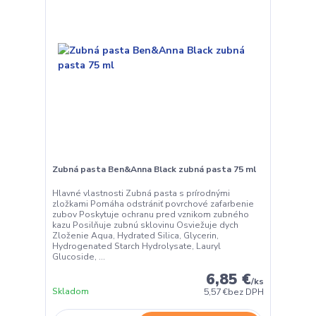
Zubná pasta Ben&Anna Black zubná pasta 75 ml
Hlavné vlastnosti Zubná pasta s prírodnými
zložkami Pomáha odstrániť povrchové zafarbenie
zubov Poskytuje ochranu pred vznikom zubného
kazu Posilňuje zubnú sklovinu Osviežuje dych
Zloženie Aqua, Hydrated Silica, Glycerin,
Hydrogenated Starch Hydrolysate, Lauryl
Glucoside, ...
6,85 €
/
ks
Skladom
5,57 €
bez DPH