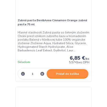
Zubná pasta Ben&Anna Cinnamon Orange zubná
pasta 75 ml
Hlavné vlastnosti Zubná pasta so šetrným zložením
Chráni pred vznikom zubného kazu a hromadením
povlaku Balená v hliníkovej tube 100% vegánske
zloženie Zloženie Aqua, Hydrated Silica, Glycerin,
Hydrogenated Starch Hydrolysate, Aloe
Barbadensis Leaf Extract, Erythritol, Laur...
6,85 €
/
ks
Skladom
5,57 €
bez DPH
Pridať do košíka