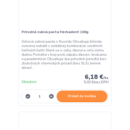
Prírodná zubná pasta Herbadent 100g
Gélová zubná pasta s fluoridy Obsahuje klinicky
overený extrakt z unikátnej kombinácie siedmich
liečivých bylín Stará sa o zuby, ďasná a celú ústnu
dutinu Pomáha v boji proti zápalu ďasien, krvácaniu
a paradentóze Obsahuje iba prírodné penidlá bez
zbytočných chemických prísad (bez SLS) Jemné
abrazí...
6,18 €
/
ks
Skladom
5,02 €
bez DPH
Pridať do košíka