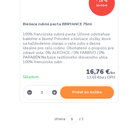
- 16 %
19,95 €
Bieliaca zubná pasta BBRYANCE 75ml
100% francúzska zubná pasta. Účinne odstraňuje
baktérie a škvrny! Prírodné a bieliace zložky, ktoré
sa každodenne starajú o vaše zuby a ďasná.
Ideálne pre celú rodinu. Obohatené o propolis pre
zdravé ústa. 0% ALKOHOL / 0% FARBIVO / 0%
PARABÉN Na báze rastlinného dreveného uhlia.
100% francúzska zubn...
16,76 €
/
ks
Skladom
13,63 €
bez DPH
Pridať do košíka
strana
z 1