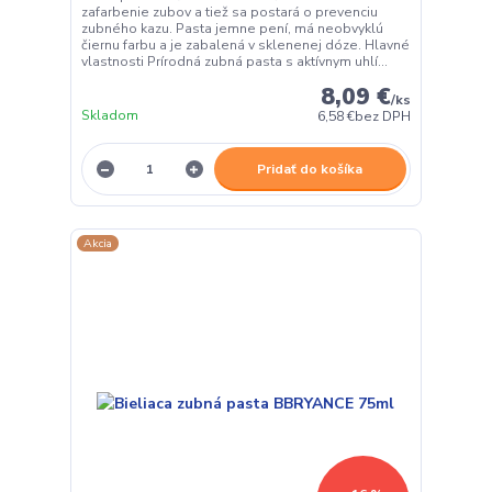
zafarbenie zubov a tiež sa postará o prevenciu
zubného kazu. Pasta jemne pení, má neobvyklú
čiernu farbu a je zabalená v sklenenej dóze. Hlavné
vlastnosti Prírodná zubná pasta s aktívnym uhlí...
8,09 €
/
ks
Skladom
6,58 €
bez DPH
Pridať do košíka
Akcia