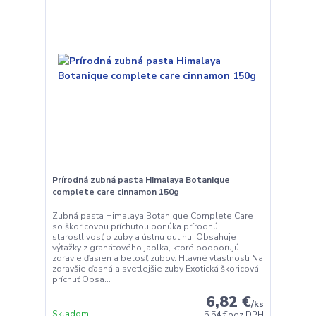
Prírodná zubná pasta Himalaya Botanique
complete care cinnamon 150g
Zubná pasta Himalaya Botanique Complete Care
so škoricovou príchuťou ponúka prírodnú
starostlivosť o zuby a ústnu dutinu. Obsahuje
výťažky z granátového jablka, ktoré podporujú
zdravie ďasien a belosť zubov. Hlavné vlastnosti Na
zdravšie ďasná a svetlejšie zuby Exotická škoricová
príchuť Obsa...
6,82 €
/
ks
Skladom
5,54 €
bez DPH