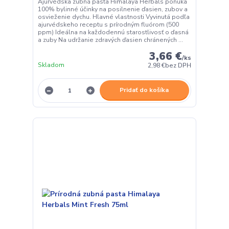
Ajurvédska zubná pasta Himalaya Herbals ponúka
100% bylinné účinky na posilnenie ďasien, zubov a
osvieženie dychu. Hlavné vlastnosti Vyvinutá podľa
ajurvédskeho receptu s prírodným fluórom (500
ppm) Ideálna na každodennú starostlivosť o ďasná
a zuby Na udržanie zdravých ďasien chránených ...
3,66 €
/
ks
Skladom
2,98 €
bez DPH
Pridať do košíka