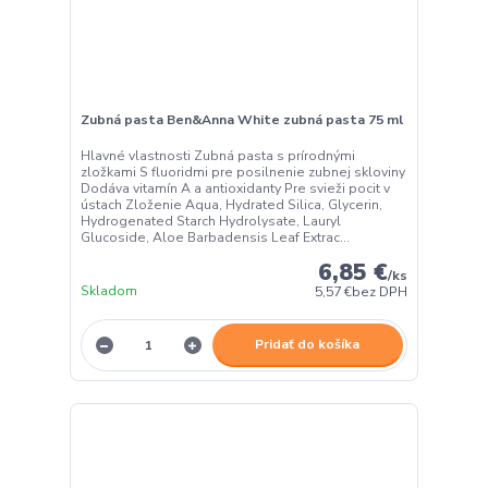
Zubná pasta Ben&Anna White zubná pasta 75 ml
Hlavné vlastnosti Zubná pasta s prírodnými
zložkami S fluoridmi pre posilnenie zubnej skloviny
Dodáva vitamín A a antioxidanty Pre svieži pocit v
ústach Zloženie Aqua, Hydrated Silica, Glycerin,
Hydrogenated Starch Hydrolysate, Lauryl
Glucoside, Aloe Barbadensis Leaf Extrac...
6,85 €
/
ks
Skladom
5,57 €
bez DPH
Pridať do košíka