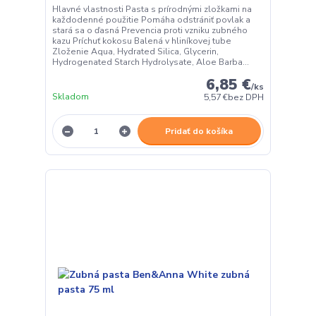
Hlavné vlastnosti Pasta s prírodnými zložkami na
každodenné použitie Pomáha odstrániť povlak a
stará sa o ďasná Prevencia proti vzniku zubného
kazu Príchuť kokosu Balená v hliníkovej tube
Zloženie Aqua, Hydrated Silica, Glycerin,
Hydrogenated Starch Hydrolysate, Aloe Barba...
6,85 €
/
ks
Skladom
5,57 €
bez DPH
Pridať do košíka