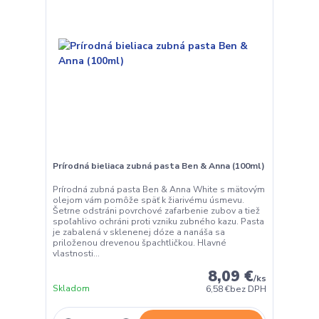
Prírodná bieliaca zubná pasta Ben & Anna (100ml)
Prírodná zubná pasta Ben & Anna White s mätovým
olejom vám pomôže späť k žiarivému úsmevu.
Šetrne odstráni povrchové zafarbenie zubov a tiež
spoľahlivo ochráni proti vzniku zubného kazu. Pasta
je zabalená v sklenenej dóze a nanáša sa
priloženou drevenou špachtličkou. Hlavné
vlastnosti...
8,09 €
/
ks
Skladom
6,58 €
bez DPH