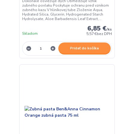
Dokonale osviežuje dych Obmedzuje vznik
zubného povlaku Poskytuje ochranu pred vznikom
zubného kazu V hliníkovej tube Zloženie Aqua,
Hydrated Silica, Glycerin, Hydrogenated Starch
Hydrolysate, Aloe Barbadensis Leaf Extract,...
6,85 €
/
ks
Skladom
5,57 €
bez DPH
Pridať do košíka