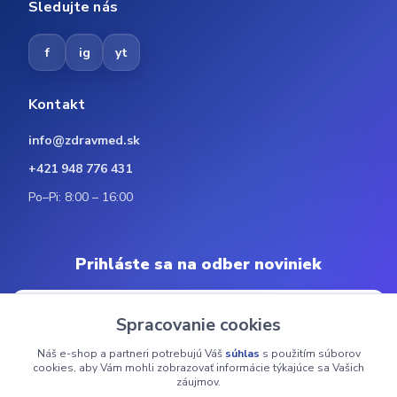
Sledujte nás
f
ig
yt
Kontakt
info@zdravmed.sk
+421 948 776 431
Po–Pi: 8:00 – 16:00
Prihláste sa na odber noviniek
Spracovanie cookies
Náš e-shop a partneri potrebujú Váš
súhlas
s použitím súborov
Odoberať
cookies, aby Vám mohli zobrazovať informácie týkajúce sa Vašich
záujmov.