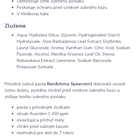
Obmedzuje vznik zubného povlaku
Poskytuje ochranu pred vznikom zubného kazu
V hliníkovej tube
Zloženie
Aqua, Hydrated Silica, Glycerin, Hydrogenated Starch
Hydrolysate, Aloe Barbadensis Leaf Extract, Erythritol,
Lauryl Glucoside, Aroma, Xanthan Gum, Citric Acid, Sodium
Fluoride, Alcohol, Mentha Arvensis Leaf Oil, Stevia
Rebaudiana Extract, Limonene, Sodium Benzoate,
Potassium Sorbate
Prírodná zubná pasta
Ben&Anna Spearmint
dokonalé osvieži
ústnu dutinu, pomáha chrániť pred vznikom zubného kazu a
znižuje tvorbu zubného povlaku.
pasta s prírodnými zložkami
obsah fluoridov 1 450 ppm
osviežujúca príchuť mäty
chráni pred zubným kazom
nevhodná pre deti do 7 rokov