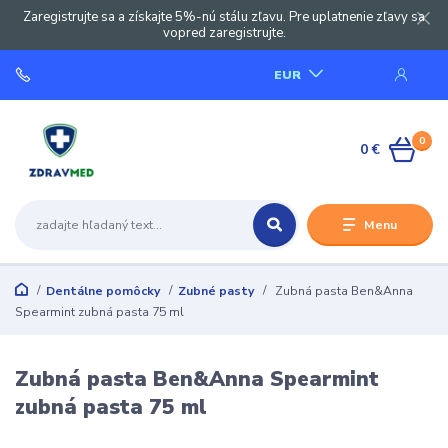
Zaregistrujte sa a získajte 5%-nú stálu zľavu. Pre uplatnenie zľavy sa
vopred zaregistrujte.
EUR
0
0 €
Menu
Dentálne pomôcky
Zubné pasty
Zubná pasta Ben&Anna
Spearmint zubná pasta 75 ml
Zubná pasta Ben&Anna Spearmint
zubná pasta 75 ml