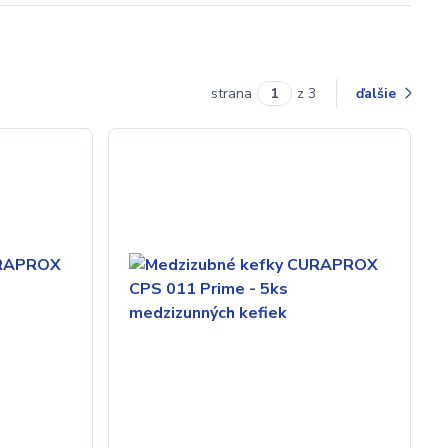
strana
z 3
ďalšie