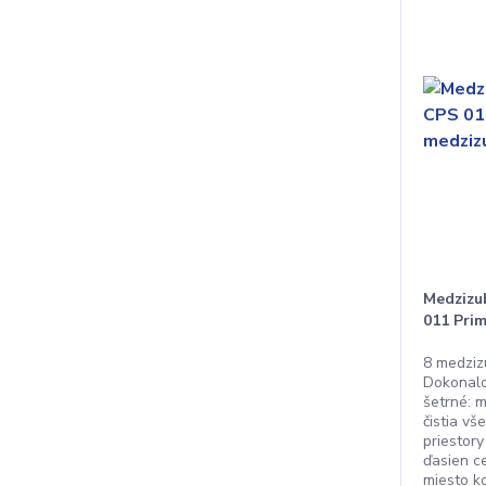
Medzizu
011 Prim
8 medziz
Dokonalo 
šetrné:
čistia v
priestory
ďasien c
miesto k