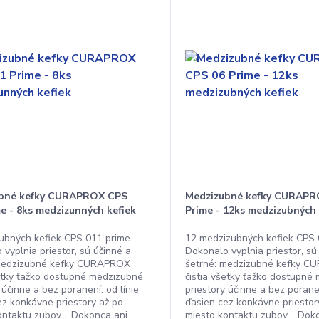
bné kefky CURAPROX CPS
Medzizubné kefky CURAPR
e - 8ks medzizunných kefiek
Prime - 12ks medzizubných 
ubných kefiek CPS 011 prime
12 medzizubných kefiek CPS 
vyplnia priestor, sú účinné a
Dokonalo vyplnia priestor, sú
 medzizubné kefky CURAPROX
šetrné: medzizubné kefky 
šetky ťažko dostupné medzizubné
čistia všetky ťažko dostupné
 účinne a bez poranení: od línie
priestory účinne a bez poranen
ez konkávne priestory až po
ďasien cez konkávne priestor
ontaktu zubov. Dokonca ani
miesto kontaktu zubov. Dok