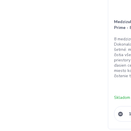
Medzizu
Prime - 
8 medziz
Dokonalo 
šetrné:
čistia v
priestory
ďasien c
miesto k
čistenie 
Skladom