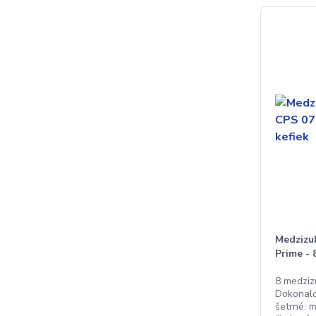
Medzizu
Prime - 
8 medziz
Dokonalo 
šetrné: