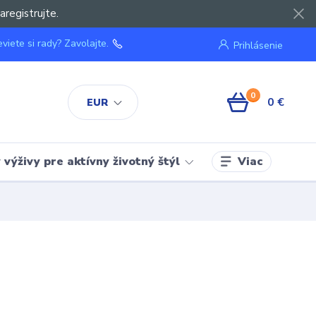
aregistrujte.
viete si rady? Zavolajte.
Prihlásenie
0
0 €
EUR
Viac
výživy pre aktívny životný štýl