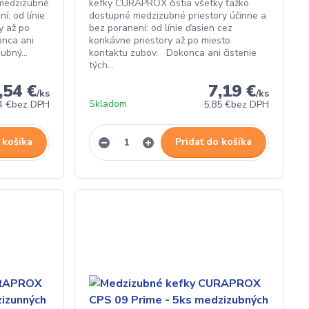
 medzizubné
kefky CURAPROX čistia všetky ťažko
í: od línie
dostupné medzizubné priestory účinne a
y až po
bez poranení: od línie ďasien cez
onca ani
konkávne priestory až po miesto
ubný...
kontaktu zubov. Dokonca ani čistenie
tých...
,54 €
7,19 €
/
ks
/
ks
Skladom
4 €
bez DPH
5,85 €
bez DPH
 košíka
Pridať do košíka