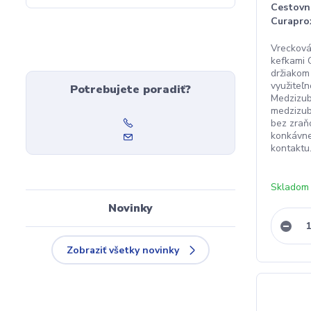
Cestovn
Curapro
Vrecková
kefkami C
držiakom
využiteľ
Potrebujete poradiť?
Medzizub
medzizub
bez zraňo
konkávne
kontaktu.
Skladom
Novinky
Zobraziť všetky novinky