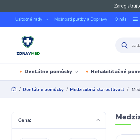
Zaregistrujt
Užitočné rady
Možnosti platby a Dopravy
O nás
Dentálne pomôcky
Rehabilitačné pom
Dentálne pomôcky
Medzizubná starostlivosť
Medz
Medzi
Cena: