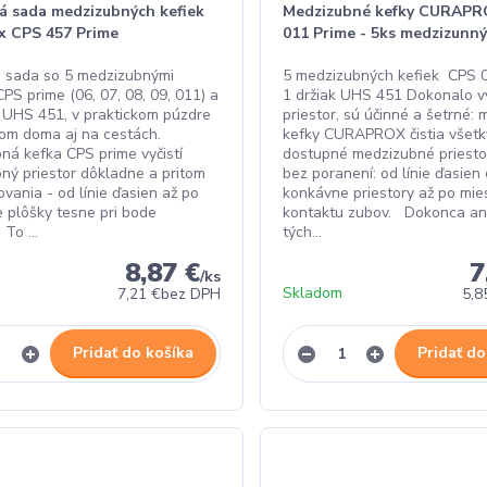
á sada medzizubných kefiek
Medzizubné kefky CURAPR
x CPS 457 Prime
011 Prime - 5ks medzizunný
 sada so 5 medzizubnými
5 medzizubných kefiek CPS 
PS prime (06, 07, 08, 09, 011) a
1 držiak UHS 451 Dokonalo v
 UHS 451, v praktickom púzdre
priestor, sú účinné a šetrné:
nom doma aj na cestách.
kefky CURAPROX čistia všetk
ná kefka CPS prime vyčistí
dostupné medzizubné priesto
ný priestor dôkladne a pritom
bez poranení: od línie ďasien
vania - od línie ďasien až po
konkávne priestory až po mie
 plôšky tesne pri bode
kontaktu zubov. Dokonca ani
 To ...
tých...
8,87 €
7
/
ks
Skladom
7,21 €
bez DPH
5,8
Pridať do košíka
Pridať do