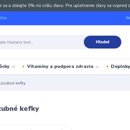
e sa a získajte 5%-nú stálu zľavu. Pre uplatnenie zľavy sa vopred z
Ne
Viac
Hľadať
ôcky
Vitamíny a podpora zdravia
Doplnky 
izubné kefky
zubné kefky