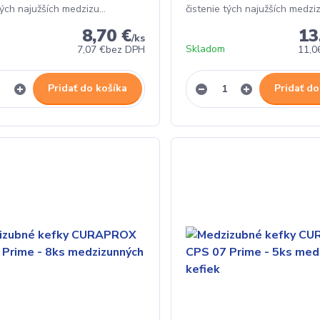
tých najužších medzizu...
čistenie tých najužších medziz
8,70 €
13
/
ks
Skladom
7,07 €
bez DPH
11,0
Pridať do košíka
Pridať do