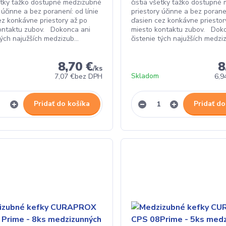
šetky ťažko dostupné medzizubné
čistia všetky ťažko dostupné
 účinne a bez poranení: od línie
priestory účinne a bez poranen
ez konkávne priestory až po
ďasien cez konkávne priestor
ontaktu zubov. Dokonca ani
miesto kontaktu zubov. Dok
tých najužších medzizub...
čistenie tých najužších medziz
8,70 €
8
/
ks
Skladom
7,07 €
bez DPH
6,9
Pridať do košíka
Pridať do