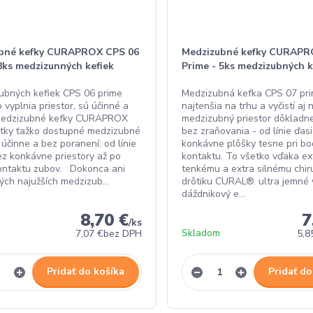
bné kefky CURAPROX CPS 06
Medzizubné kefky CURAPR
8ks medzizunných kefiek
Prime - 5ks medzizubných k
ubných kefiek CPS 06 prime
Medzizubná kefka CPS 07 pri
vyplnia priestor, sú účinné a
najtenšia na trhu a vyčistí aj 
 medzizubné kefky CURAPROX
medzizubný priestor dôkladne
šetky ťažko dostupné medzizubné
bez zraňovania - od línie ďas
 účinne a bez poranení: od línie
konkávne plôšky tesne pri b
ez konkávne priestory až po
kontaktu. To všetko vďaka ex
ontaktu zubov. Dokonca ani
tenkému a extra silnému chi
tých najužších medzizub...
drôtiku CURAL®. ultra jemné 
dáždnikový e...
8,70 €
7
/
ks
Skladom
7,07 €
bez DPH
5,8
Pridať do košíka
Pridať do