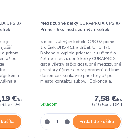
OX CPS 07
Medzizubné kefky CURAPROX CPS 07
efiek
Prime - 5ks medzizunných kefiek
me je
5 medzizubných kefiek CPS 07 prime +
najužší
1 držiak UHS 451 a držiak UHS 470
 a pritom
Dokonalo vyplnia priestor, sú účinné a
ien až po
šetrné: medzizubné kefky CURAPROX
ode
čistia všetky ťažko dostupné medzizubné
tra
priestory účinne a bez poranení: od línie
rurgickému
ďasien cez konkávne priestory až po
vlákna a
miesto kontaktu zubov. Dokonca a...
,19 €
7,58 €
/
ks
/
ks
Skladom
5 €
bez DPH
6,16 €
bez DPH
 košíka
Pridať do košíka