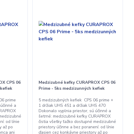
OX CPS 06
Medzizubné kefky CURAPROX CPS 06
kefiek
Prime - 5ks medzizunných kefiek
06 prime
5 medzizubných kefiek CPS 06 prime +
 účinné a
1 držiak UHS 451 a držiak UHS 470
CURAPROX
Dokonalo vyplnia priestor, sú účinné a
 medzizubné
šetrné: medzizubné kefky CURAPROX
í: od línie
čistia všetky ťažko dostupné medzizubné
y až po
priestory účinne a bez poranení: od línie
onca ani
ďasien cez konkávne priestory až po