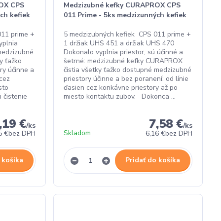
OX CPS
Medzizubné kefky CURAPROX CPS
ch kefiek
011 Prime - 5ks medzizunných kefiek
011 prime +
5 medzizubných kefiek CPS 011 prime +
yplnia
1 držiak UHS 451 a držiak UHS 470
 medzizubné
Dokonalo vyplnia priestor, sú účinné a
y ťažko
šetrné: medzizubné kefky CURAPROX
ry účinne a
čistia všetky ťažko dostupné medzizubné
 cez
priestory účinne a bez poranení: od línie
sto
ďasien cez konkávne priestory až po
 čistenie
miesto kontaktu zubov. Dokonca ...
,19 €
7,58 €
/
ks
/
ks
Skladom
5 €
bez DPH
6,16 €
bez DPH
 košíka
Pridať do košíka