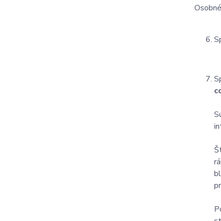
Osobné 
S
S
c
S
i
Š
r
b
p
P