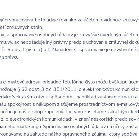
júci spracováva tieto údaje rovnako za účelom evidencie zmluvy
stí zmluvných strán.
ie a spracovanie osobných údajov je za vyššie uvedeným účelom 
mluvy, ak nepožaduje iný právny predpis uchovanie zmluvnej dok
 čl. 6 ods. 1 písm. c) a f) Nariadenie - spracovanie je nevyhnutné
 správcu.
a e-mailovú adresu, prípadne telefónne číslo môžu byť kupujúcem
možňuje § 62 odst. 3 z.č. 351/2011, o elektronických komunikác
edykoľvek akýmkoľvek spôsobom - napríklad zaslaním e-mailu al
ašu spokojnosť s nákupom zisťujeme prostredníctvom e-mailovýc
torého je náš e-shop zapojený. Tie vám zasielame zakaždým, keď 
. z. o elektronických komunikáciách, v znení neskorších predpisov
riameho marketingu. Spracúvanie osobných údajov na účely zasla
ykonávame na základe nášho oprávneného záujmu, ktorý spočíva v