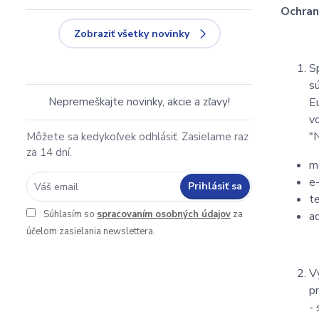
Ochra
Zobraziť všetky novinky
S
s
Nepremeškajte novinky, akcie a zľavy!
E
v
"
Môžete sa kedykoľvek odhlásiť. Zasielame raz
za 14 dní.
m
e
Prihlásiť sa
t
Súhlasím so
spracovaním osobných údajov
za
a
účelom zasielania newslettera.
V
p
-