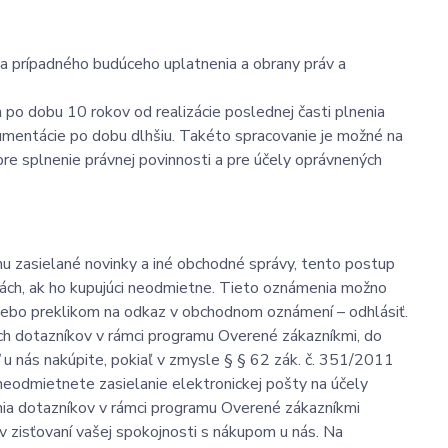
 a prípadného budúceho uplatnenia a obrany práv a
po dobu 10 rokov od realizácie poslednej časti plnenia
umentácie po dobu dlhšiu. Takéto spracovanie je možné na
 pre splnenie právnej povinnosti a pre účely oprávnených
u zasielané novinky a iné obchodné správy, tento postup
iách, ak ho kupujúci neodmietne. Tieto oznámenia možno
ebo preklikom na odkaz v obchodnom oznámení – odhlásiť.
h dotazníkov v rámci programu Overené zákazníkmi, do
u nás nakúpite, pokiaľ v zmysle § § 62 zák. č. 351/2011
 neodmietnete zasielanie elektronickej pošty na účely
nia dotazníkov v rámci programu Overené zákazníkmi
 zisťovaní vašej spokojnosti s nákupom u nás. Na