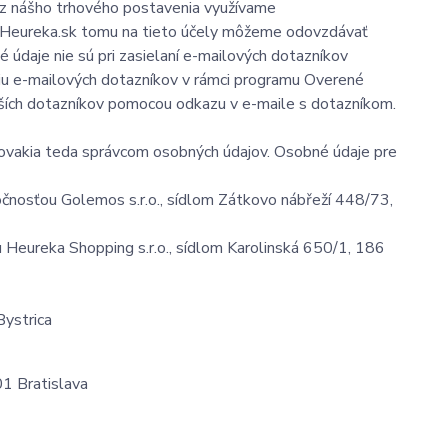
lýz nášho trhového postavenia využívame
u Heureka.sk tomu na tieto účely môžeme odovzdávať
 údaje nie sú pri zasielaní e-mailových dotazníkov
laniu e-mailových dotazníkov v rámci programu Overené
ších dotazníkov pomocou odkazu v e-maile s dotazníkom.
ovakia teda správcom osobných údajov. Osobné údaje pre
čnosťou Golemos s.r.o., sídlom Zátkovo nábřeží 448/73,
Heureka Shopping s.r.o., sídlom Karolinská 650/1, 186
Bystrica
01 Bratislava