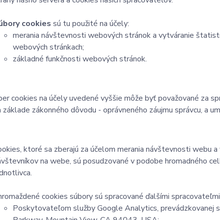
trany nášho servera a cookies našich spracovateľov.
úbory cookies
sú tu použité na účely:
merania návštevnosti webových stránok a vytváranie štatistí
webových stránkach;
základné funkčnosti webových stránok.
ber cookies na účely uvedené vyššie môže byť považované za sp
a základe zákonného dôvodu - oprávneného záujmu správcu, a umožň
ookies, ktoré sa zberajú za účelom merania návštevnosti webu a v
ávštevníkov na webe, sú posudzované v podobe hromadného celku
dnotlivca.
hromaždené cookies súbory sú spracované ďalšími spracovateľmi
Poskytovateľom služby Google Analytics, prevádzkovanej 