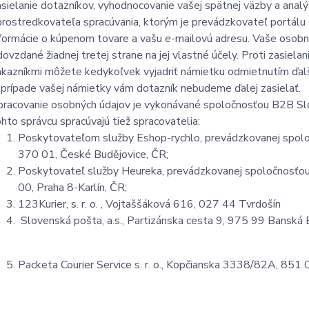
asielanie dotazníkov, vyhodnocovanie vašej spätnej väzby a ana
prostredkovateľa spracúvania, ktorým je prevádzkovateľ portál
nformácie o kúpenom tovare a vašu e-mailovú adresu. Vaše osobné
dovzdané žiadnej tretej strane na jej vlastné účely. Proti zasie
ákazníkmi môžete kedykoľvek vyjadriť námietku odmietnutím ďal
 prípade vašej námietky vám dotazník nebudeme ďalej zasielať.
pracovanie osobných údajov je vykonávané spoločnosťou B2B Sl
ohto správcu spracúvajú tiež spracovatelia:
Poskytovateľom služby Eshop-rychlo, prevádzkovanej spolo
370 01, České Budějovice, ČR;
Poskytovateľ služby Heureka, prevádzkovanej spoločnosťou 
00, Praha 8-Karlín, ČR;
123Kurier, s. r. o. , Vojtaššáková 616, 027 44 Tvrdošín
Slovenská pošta, a.s., Partizánska cesta 9, 975 99 Banská 
Packeta Courier Service s. r. o., Kopčianska 3338/82A, 851 