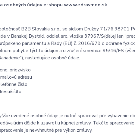
na
osobných údajov e-shopu www.zdravmed.sk
poločnosť B2B Slovakia s.r.o., so sídlom Družby 71/76,98701 P
úde v Banskej Bystrici, oddiel sro, vložka
37967/S
(ďalej len "pre
urópskeho parlamentu a Rady (EÚ) č. 2016/679 o ochrane fyzický
oľnom pohybe týchto údajov a o zrušení smernice 95/46/ES (všeo
Nariadenie"), nasledujúce osobné údaje:
eno, priezvisko
-mailovú adresu
elefónne číslo
dresu/sídlo
yššie uvedené osobné údaje je nutné spracovať pre vybavenie obj
redávajúcim dôjde k uzavretiu kúpnej zmluvy. Takéto spracovanie 
 spracovanie je nevyhnutné pre výkon zmluvy.