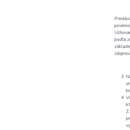
Predáva
povinno
Uchovan
podľa z
základe
záujmov
N
u
k
V
k
Z
p
v