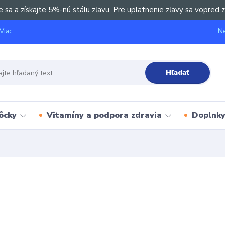
e sa a získajte 5%-nú stálu zľavu. Pre uplatnenie zľavy sa vopred z
Ne
Viac
Hľadať
ôcky
Vitamíny a podpora zdravia
Doplnky 