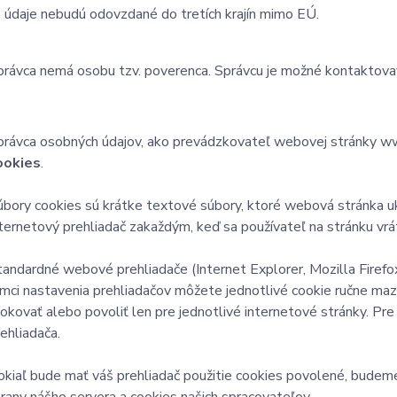
údaje nebudú odovzdané do tretích krajín mimo EÚ.
právca nemá osobu tzv. poverenca. Správcu je možné kontaktova
právca osobných údajov, ako prevádzkovateľ webovej stránky w
ookies
.
úbory cookies sú krátke textové súbory, ktoré webová stránka u
nternetový prehliadač zakaždým, keď sa používateľ na stránku vrát
tandardné webové prehliadače (Internet Explorer, Mozilla Firefo
ámci nastavenia prehliadačov môžete jednotlivé cookie ručne mazať
lokovať alebo povoliť len pre jednotlivé internetové stránky. Pre
rehliadača.
okiaľ bude mať váš prehliadač použitie cookies povolené, budeme