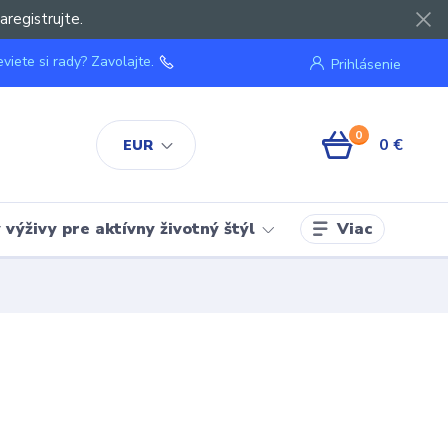
aregistrujte.
viete si rady? Zavolajte.
Prihlásenie
0
0 €
EUR
Viac
výživy pre aktívny životný štýl