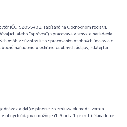
oltár IČO 52855431, zapísaná na Obchodnom registri.
dávajúci" alebo "správca
“
) spracováva v zmysle nariadenia
ch osôb v súvislosti so spracovaním osobných údajov a o
becné nariadenie o ochrane osobných údajov) (ďalej len
ednávok a ďalšie plnenie zo zmluvy, ak medzi vami a
osobných údajov umožňuje čl. 6 ods. 1 písm. b) Nariadenie