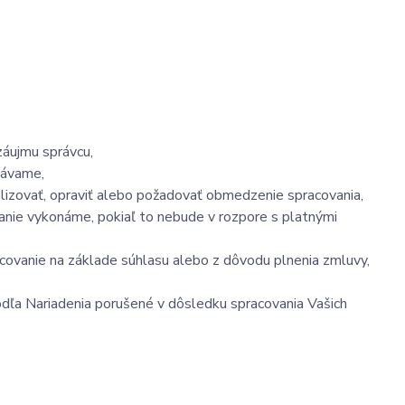
záujmu správcu,
vávame,
ualizovať, opraviť alebo požadovať obmedzenie spracovania,
nie vykonáme, pokiaľ to nebude v rozpore s platnými
acovanie na základe súhlasu alebo z dôvodu plnenia zmluvy,
podľa Nariadenia porušené v dôsledku spracovania Vašich