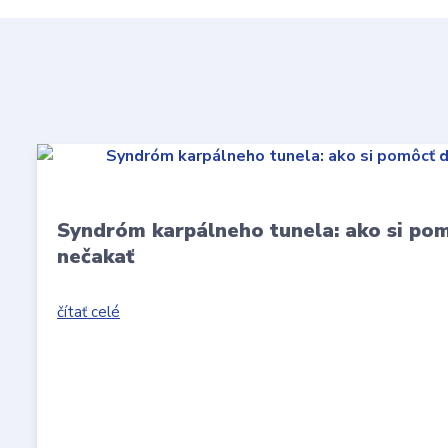
Syndróm karpálneho tunela: ako si po
nečakať
čítať celé