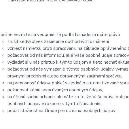
Parkway, Mountain View, CA 94043, USA;
rosíme vezmite na vedomie, že podľa Nariadenia máte právo:
zrušiť kedykoľvek zasielanie obchodných oznámení,
vzniesť námietku proti spracovaniu na základe oprávneného 
požadovať od nás informáciu, aké Vaše osobné údaje spraco
vyžiadať si u nás prístup k týmto údajom a tieto nechať akt
požadovať od nás vymazanie týchto osobných údajov, vymaza
právnymi predpismi alebo oprávnenými záujmami správcu,
na prenosnosť údajov, pokiaľ sa jedná o automatizované spr
požadovať kópiu spracúvaných osobných údajov,
na účinnú súdnu ochranu, ak máte za to, že Vaše práva boli 
osobných údajov v rozpore s týmto Nariadením,
podať sťažnosť na Úrade pre ochranu osobných údajov.