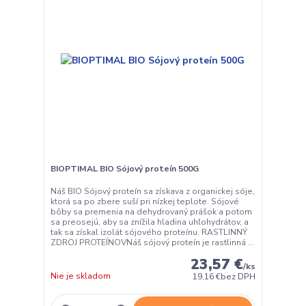
BIOPTIMAL BIO Sójový proteín 500G
Náš BIO Sójový proteín sa získava z organickej sóje,
ktorá sa po zbere suší pri nízkej teplote. Sójové
bôby sa premenia na dehydrovaný prášok a potom
sa preosejú, aby sa znížila hladina uhľohydrátov, a
tak sa získal izolát sójového proteínu. RASTLINNÝ
ZDROJ PROTEÍNOVNáš sójový proteín je rastlinná ...
23,57 €
/
ks
Nie je skladom
19,16 €
bez DPH