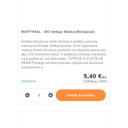
BIOPTIMAL - BIO Ginkgo Biloba (60 kapsúl)
Ginkgo biloba je druh stromu a jediný súčasný
zástupca čeľade Ginkgoaceae. Je to najstaršia
známa čeľaď stromov, pretože sa objavila pred viac
ako 270 miliónmi rokov. V tradičnej čínskej medicíne
sa používa už od staroveku. ZVYŠUJE A ZLEPŠUJE
PAMÄŤGinkgo biloba pomáha zlepšovať duševné
schopnosti a...
9,40 €
/
ks
Skladom
7,64 €
bez DPH
Pridať do košíka