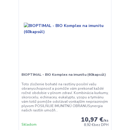
BIOPTIMAL - BIO Komplex na imunitu (60kapsúl)
Toto zloženie bohaté na rastliny posilní vašu
obranyschopnosť a pomôže vám prekonať každé
ročné obdobie v plnom zdraví. Kombinácia kurkumy,
skorocelu, echinacey, eukalyptu, yzopu a tymiánu
vám totiž pomôže odolávať vonkajším nepriaznivým
plyvom POSILŇUJE IMUNITNÚ OBRANUSynergia
našich rastlín umožň...
10,97 €
/
ks
Skladom
8,92 €
bez DPH