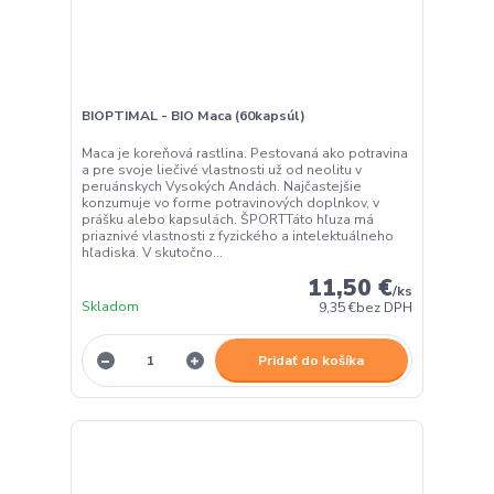
BIOPTIMAL - BIO Maca (60kapsúl)
Maca je koreňová rastlina. Pestovaná ako potravina
a pre svoje liečivé vlastnosti už od neolitu v
peruánskych Vysokých Andách. Najčastejšie
konzumuje vo forme potravinových doplnkov, v
prášku alebo kapsulách. ŠPORTTáto hľuza má
priaznivé vlastnosti z fyzického a intelektuálneho
hľadiska. V skutočno...
11,50 €
/
ks
Skladom
9,35 €
bez DPH
Pridať do košíka