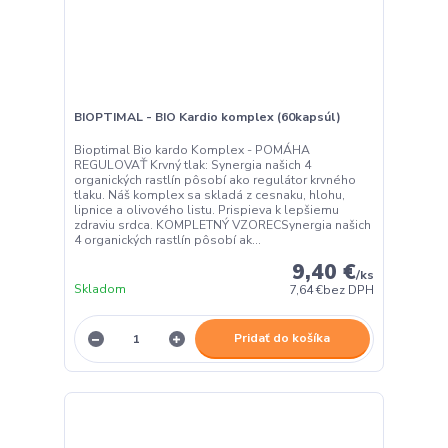
BIOPTIMAL - BIO Kardio komplex (60kapsúl)
Bioptimal Bio kardo Komplex - POMÁHA
REGULOVAŤ Krvný tlak: Synergia našich 4
organických rastlín pôsobí ako regulátor krvného
tlaku. Náš komplex sa skladá z cesnaku, hlohu,
lipnice a olivového listu. Prispieva k lepšiemu
zdraviu srdca. KOMPLETNÝ VZORECSynergia našich
4 organických rastlín pôsobí ak...
9,40 €
/
ks
Skladom
7,64 €
bez DPH
Pridať do košíka