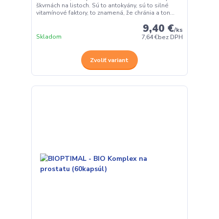
škvrnách na listoch. Sú to antokyány, sú to silné
vitamínové faktory, to znamená, že chránia a ton...
9,40 €
/
ks
Skladom
7,64 €
bez DPH
Zvoliť variant