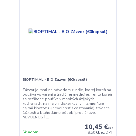
BIOPTIMAL - BIO Zázvor (60kapsúl)
Zázvor je rastlina pôvodom z Indie, ktorej koreň sa
používa vo varení a tradičnej medicíne. Tento koreň
sa rozšírene používa v mnohých ázijských
kuchyniach, najmä v indickej kuchyni. Zmierňuje
najmä kinetózu -(nevoľnosť z cestovania), tráviace
ťažkosti a blahodárne pôsobí proti únave.
NEVOĽNOSŤ ...
10,45 €
/
ks
Skladom
8,50 €
bez DPH