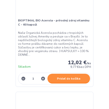
BIOPTIMAL BIO Acerola - prírodný zdroj vitamínu
C - 60 kapsúl
Naša Organická Acerola pochádza z tropických
oblastí Južnej Ameriky a pestuje sa v Brazílii. Je to
najdôležitejší biologický zdroj vitamínu C. Acerolu
vo forme prášku dávame do rastlinných kapsúl.
Súčasťou je certifikovaný cukor a bez lepku, je
vhodný pre vegánsku stravu. 3 KAPSULKY = 100 %
DENNÉ...
12,02 €
/
ks
Skladom
9,77 €
bez DPH
Pridať do košíka