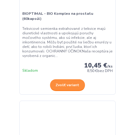
BIOPTIMAL - BIO Komplex na prostatu
(60kapsúl)
Tekvicové semienka extrahované z tekvice majú
diuretické vlastnosti a upokojujú poruchy
močového systému, ako sú infekcie, ale aj
inkontinencia. Môžu byť použité na liečbu enurézy u
detí, ako to robili Indiáni, prví ľudia, ktorí ich
konzumovali. OCHRANNÝ ÚČINOKNaša receptúra ​​je
vyrobená z organic...
10,45 €
/
ks
Skladom
8,50 €
bez DPH
Zvoliť variant