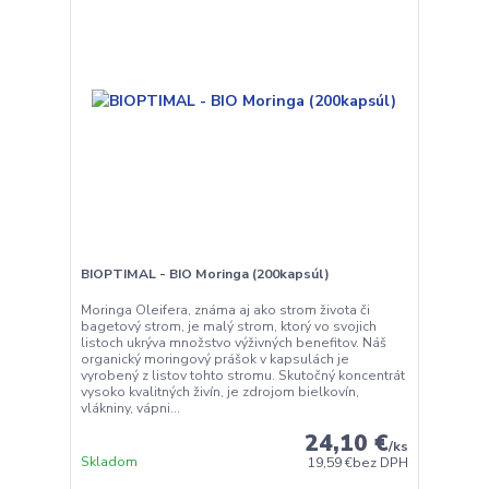
BIOPTIMAL - BIO Moringa (200kapsúl)
Moringa Oleifera, známa aj ako strom života či
bagetový strom, je malý strom, ktorý vo svojich
listoch ukrýva množstvo výživných benefitov. Náš
organický moringový prášok v kapsulách je
vyrobený z listov tohto stromu. Skutočný koncentrát
vysoko kvalitných živín, je zdrojom bielkovín,
vlákniny, vápni...
24,10 €
/
ks
Skladom
19,59 €
bez DPH