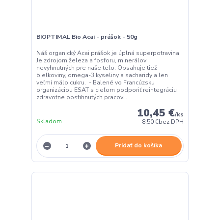
BIOPTIMAL Bio Acai - prášok - 50g
Náš organický Acai prášok je úplná superpotravina.
Je zdrojom železa a fosforu, minerálov
nevyhnutných pre naše telo. Obsahuje tiež
bielkoviny, omega-3 kyseliny a sacharidy a len
veľmi málo cukru. - Balené vo Francúzsku
organizáciou ESAT s cieľom podporiť reintegráciu
zdravotne postihnutých pracov...
10,45 €
/
ks
Skladom
8,50 €
bez DPH
Pridať do košíka