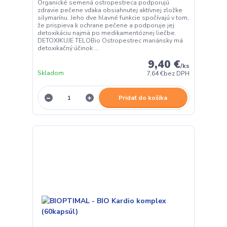
Organické semená ostropestreca podporujú
zdravie pečene vďaka obsiahnutej aktívnej zložke
silymarínu. Jeho dve hlavné funkcie spočívajú v tom,
že prispieva k ochrane pečene a podporuje jej
detoxikáciu najmä po medikamentóznej liečbe.
DETOXIKUJE TELOBio Ostropestrec mariánsky má
detoxikačný účinok ...
9,40 €
/
ks
Skladom
7,64 €
bez DPH
Pridať do košíka