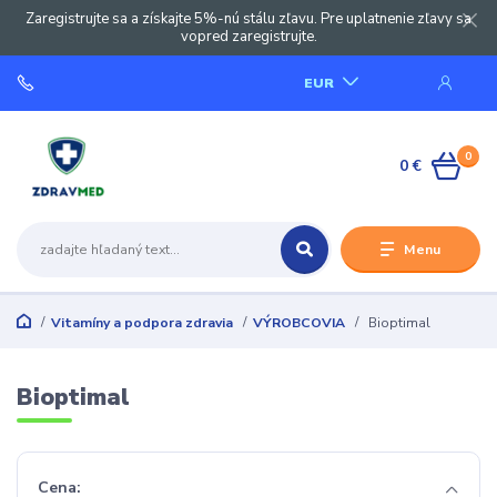
Zaregistrujte sa a získajte 5%-nú stálu zľavu. Pre uplatnenie zľavy sa
vopred zaregistrujte.
EUR
0
0 €
Menu
Vitamíny a podpora zdravia
VÝROBCOVIA
Bioptimal
Bioptimal
Cena: