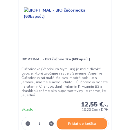
BIOPTIMAL - BIO čučoriedka (60kapsúl)
Čučoriedka (Vaccinium Myrtillus) je malé divoké
ovocie, ktoré zvyčajne rastie v Severnej Amerike.
Čučoriedky sú malé, fialovo-modré bobule s
jemnou, mierne sladkou chuťou. Čučoriedky bohaté
na vitamín C (antioxidant), vitamín K, vitamín B3 a
draslík sú známe ako superpotraviny. Je známe, že
je jedný...
12,55 €
/
ks
Skladom
10,20 €
bez DPH
Pridať do košíka