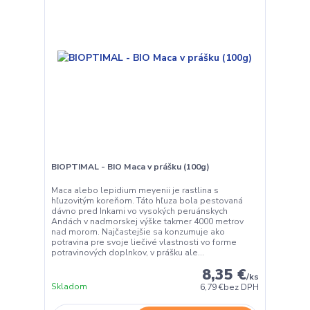
BIOPTIMAL - BIO Maca v prášku (100g)
Maca alebo lepidium meyenii je rastlina s
hľuzovitým koreňom. Táto hľuza bola pestovaná
dávno pred Inkami vo vysokých peruánskych
Andách v nadmorskej výške takmer 4000 metrov
nad morom. Najčastejšie sa konzumuje ako
potravina pre svoje liečivé vlastnosti vo forme
potravinových doplnkov, v prášku ale...
8,35 €
/
ks
Skladom
6,79 €
bez DPH