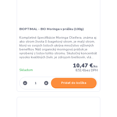
BIOPTIMAL - BIO Moringa v prášku (100g)
Kompletné špecifikácie Moringa Oleifera, známa aj
ako strom života či bagetový strom, je malý strom,
ktorý vo svojich listoch ukrýva množstvo výživných
benefitov. Náš organický moringový prášok je
vyrobený z listov tohto stromu. Skutočný koncentrát
vysoko kvalitných živín, je zdrojom bielkovín, vlá...
10,47 €
/
ks
Skladom
8,51 €
bez DPH
Pridať do košíka