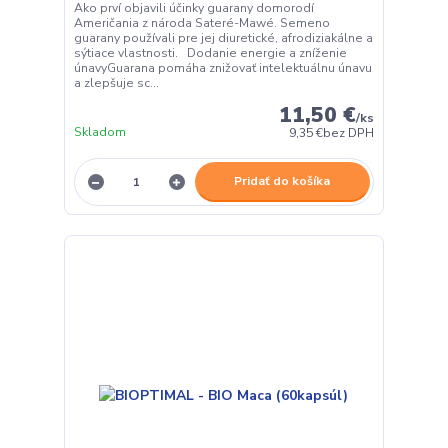
Ako prví objavili účinky guarany domorodí
Američania z národa Sateré-Mawé. Semeno
guarany používali pre jej diuretické, afrodiziakálne a
sýtiace vlastnosti. Dodanie energie a zníženie
únavyGuarana pomáha znižovať intelektuálnu únavu
a zlepšuje sc...
11,50 €
/
ks
Skladom
9,35 €
bez DPH
Pridať do košíka