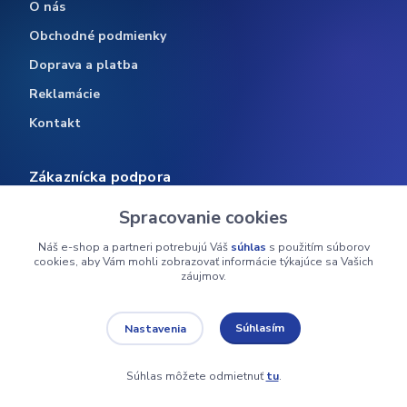
O nás
Obchodné podmienky
Doprava a platba
Reklamácie
Kontakt
Zákaznícka podpora
Spracovanie cookies
Časté otázky
Vrátenie tovaru
Náš e-shop a partneri potrebujú Váš
súhlas
s použitím súborov
cookies, aby Vám mohli zobrazovať informácie týkajúce sa Vašich
Sledovanie objednávky
záujmov.
Ochrana osobných údajov
Súhlasím
Nastavenia
Sledujte nás
Súhlas môžete odmietnuť
tu
.
f
ig
yt