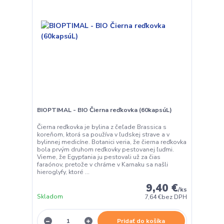
BIOPTIMAL - BIO Čierna reďkovka (60kapsúL)
Čierna reďkovka je bylina z čeľade Brassica s
koreňom, ktorá sa používa v ľudskej strave a v
bylinnej medicíne. Botanici veria, že čierna reďkovka
bola prvým druhom reďkovky pestovanej ľuďmi.
Vieme, že Egypťania ju pestovali už za čias
faraónov, pretože v chráme v Karnaku sa našli
hieroglyfy, ktoré ...
9,40 €
/
ks
Skladom
7,64 €
bez DPH
Pridať do košíka