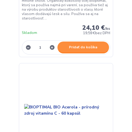
mnohé cnosti. Organický kokosový olej Bioptimal,
ktorý sa používa najmä pri varení, sa používa tiež aj
na výrobu produktov starostlivosti o vlasy, ktoré
vlasom dodávajú lesk a silu. Používa sa aj na
starostlivosť ...
24,10 €
/
ks
Skladom
19,59 €
bez DPH
Pridať do košíka