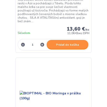
rastú v Ázii a pochádzajú z Tibetu. Plody tohto
malého kríka sa pre svoje liečivé vlastnosti
používajú už tisícročia. Prichádzajú vo forme malých
podlhovastých červených bobúľ s mierne sladkou
chuťou. SILA A VITALITASilný antioxidant, goji je
tiež znám...
13,60 €
/
ks
Skladom
11,06 €
bez DPH
Pridať do košíka