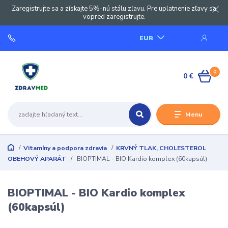
Zaregistrujte sa a získajte 5%-nú stálu zľavu. Pre uplatnenie zľavy sa
vopred zaregistrujte.
EUR
0
0 €
Menu
Vitamíny a podpora zdravia
KRVNÝ TLAK, CHOLESTEROL
OBEHOVÝ APARÁT
BIOPTIMAL - BIO Kardio komplex (60kapsúl)
BIOPTIMAL - BIO Kardio komplex
(60kapsúl)