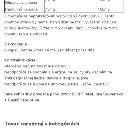
Filipendula ulmaria
Rastlinná kapsula
75mg
450mg
Odporúča sa neprekračovať odporúčanú dennú dávku. Tento
doplnok stravy by nemal nahrádzať pestrú, vyváženú stravu a
zdravý životný štýl. Držte mimo dosahu detí. Uchovávajte mimo
dosahu tepla a vlhkosti.
Dávkovanie
6 kapsúl denne, ktoré sa majú podávať počas dňa.
Kontraindikácie
Alergény: neprítomnosť alergénov
Neodporúča sa osobám s alergiou na salicyláty, osobám na
antikoagulačnej liečbe, deťom a dospievajúcim
Neodporúča sa ľuďom na antikoagulačnej liečbe (cesnak).
Sme výhradný dovozca produktov BIOPTIMAL pre Slovensko
a Českú republiku.
Tovar zaradený v kategóriách