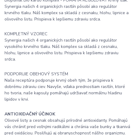
Bioptimal Bio kardo Komplex - POMÁHA REGULOVAŤ Krvný tlak:
Synergia našich 4 organických rastlín pôsobí ako regulátor
krvného tlaku. Náš komplex sa skladá z cesnaku, hlohu, lipnice a
olivového listu. Prispieva k lepšiemu zdraviu srdca.
KOMPLETNÝ VZOREC
Synergia našich 4 organických rastlín pôsobí ako regulátor
vysokého krvného tlaku. Náš komplex sa skladá z cesnaku,
hlohu, lipnice a olivového listu. Prispieva k lepšiemu zdraviu
srdca.
PODPORUJE OBEHOVÝ SYSTÉM
Naša receptúra ​​podporuje krvný obeh tým, že prispieva k
dobrému zdraviu ciev. Navyše, vďaka prednostiam rastlín, ktoré
ho tvoria, naše kapsuly pomáhajú udržiavať normálnu hladinu
lipidov v krvi.
ANTIOXIDAČNÝ ÚČINOK
Olivové listy a cesnak obsahujú prírodné antioxidanty. Pomáhajú
vás chrániť pred voľnými radikálmi a chránia vaše bunky a tkanivá
pred oxidáciou. Posilňujú aj obranyschopnosť nášho organizmu.