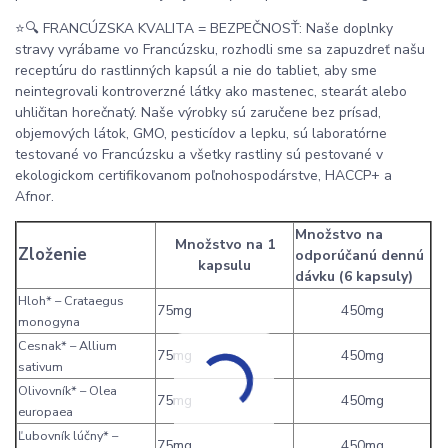
⭐🔍 FRANCÚZSKA KVALITA = BEZPEČNOSŤ: Naše doplnky
stravy vyrábame vo Francúzsku, rozhodli sme sa zapuzdreť našu
receptúru do rastlinných kapsúl a nie do tabliet, aby sme
neintegrovali kontroverzné látky ako mastenec, stearát alebo
uhličitan horečnatý. Naše výrobky sú zaručene bez prísad,
objemových látok, GMO, pesticídov a lepku, sú laboratórne
testované vo Francúzsku a všetky rastliny sú pestované v
ekologickom certifikovanom poľnohospodárstve, HACCP+ a
Afnor.
Množstvo na
Množstvo na 1
Zloženie
odporúčanú dennú
kapsulu
dávku (6 kapsuly)
Hloh* – Crataegus
75mg
450mg
monogyna
Cesnak* – Allium
75mg
450mg
sativum
Olivovník* – Olea
75mg
450mg
europaea
Ľubovník lúčny* –
75mg
450mg