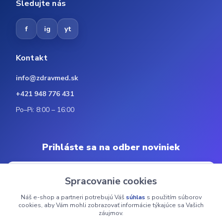
Sledujte nás
f
ig
yt
Kontakt
info@zdravmed.sk
+421 948 776 431
Po–Pi: 8:00 – 16:00
Prihláste sa na odber noviniek
Spracovanie cookies
Náš e-shop a partneri potrebujú Váš
súhlas
s použitím súborov
Odoberať
cookies, aby Vám mohli zobrazovať informácie týkajúce sa Vašich
záujmov.