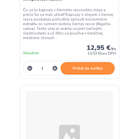
Čo sú to kapsuly z čierneho rascového oleja a
prečo by sa mali užívať?Kapsuly s olejom z čiernej
rasce poskytujú pohodlný spôsob konzumácie
extraktu zo semien rastliny čiernej rasce (Nigella
sativa). Tento olej je známy svojimi liečivými
vlastnosťami a už dlho sa používa v tradičnej
medicíne rôznych...
12,95 €
/
ks
Skladom
10,53 €
bez DPH
Pridať do košíka