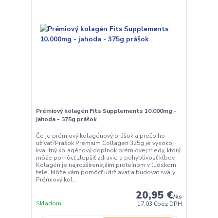
Prémiový kolagén Fits Supplements 10.000mg -
jahoda - 375g prášok
Čo je prémiový kolagénový prášok a prečo ho
užívať?Prášok Premium Collagen 325g je vysoko
kvalitný kolagénový doplnok prémiovej triedy, ktorý
môže pomôcť zlepšiť zdravie a pohyblivosť kĺbov.
Kolagén je najrozšírenejším proteínom v ľudskom
tele. Môže vám pomôcť udržiavať a budovať svaly.
Prémiový kol...
20,95 €
/
ks
Skladom
17,03 €
bez DPH