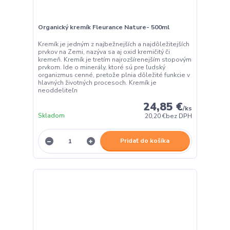
Organický kremík Fleurance Nature- 500ml
Kremík je jedným z najbežnejších a najdôležitejších
prvkov na Zemi, nazýva sa aj oxid kremičitý či
kremeň. Kremík je tretím najrozšírenejším stopovým
prvkom. Ide o minerály, ktoré sú pre ľudský
organizmus cenné, pretože plnia dôležité funkcie v
hlavných životných procesoch. Kremík je
neoddeliteľn
24,85 €
/
ks
Skladom
20,20 €
bez DPH
Pridať do košíka