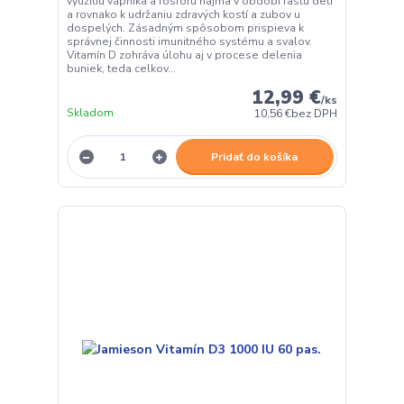
využitiu vápnika a fosforu najmä v období rastu detí
a rovnako k udržaniu zdravých kostí a zubov u
dospelých. Zásadným spôsobom prispieva k
správnej činnosti imunitného systému a svalov.
Vitamín D zohráva úlohu aj v procese delenia
buniek, teda celkov...
12,99 €
/
ks
Skladom
10,56 €
bez DPH
Pridať do košíka