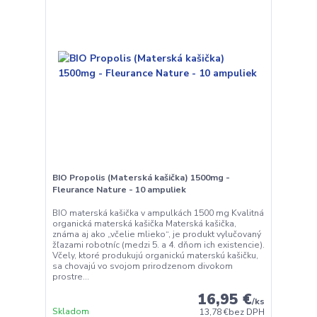
BIO Propolis (Materská kašička) 1500mg -
Fleurance Nature - 10 ampuliek
BIO materská kašička v ampulkách 1500 mg Kvalitná
organická materská kašička Materská kašička,
známa aj ako „včelie mlieko“, je produkt vylučovaný
žľazami robotníc (medzi 5. a 4. dňom ich existencie).
Včely, ktoré produkujú organickú materskú kašičku,
sa chovajú vo svojom prirodzenom divokom
prostre...
16,95 €
/
ks
Skladom
13,78 €
bez DPH