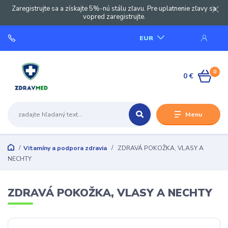
Zaregistrujte sa a získajte 5%-nú stálu zľavu. Pre uplatnenie zľavy sa
vopred zaregistrujte.
EUR
0
0 €
Menu
Vitamíny a podpora zdravia
ZDRAVÁ POKOŽKA, VLASY A
NECHTY
ZDRAVÁ POKOŽKA, VLASY A NECHTY