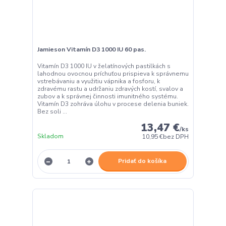
Jamieson Vitamín D3 1000 IU 60 pas.
Vitamín D3 1000 IU v želatínových pastilkách s
lahodnou ovocnou príchuťou prispieva k správnemu
vstrebávaniu a využitiu vápnika a fosforu, k
zdravému rastu a udržaniu zdravých kostí, svalov a
zubov a k správnej činnosti imunitného systému.
Vitamín D3 zohráva úlohu v procese delenia buniek.
Bez soli ...
13,47 €
/
ks
Skladom
10,95 €
bez DPH
Pridať do košíka