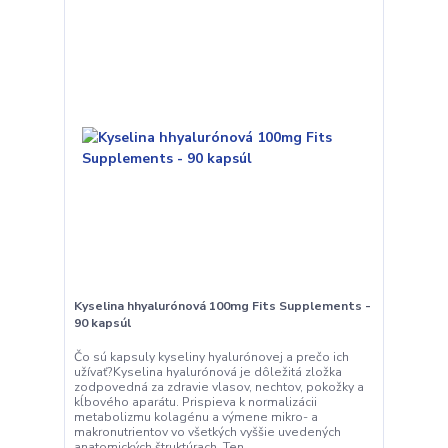
Kyselina hhyalurónová 100mg Fits Supplements -
90 kapsúl
Čo sú kapsuly kyseliny hyalurónovej a prečo ich
užívať?Kyselina hyalurónová je dôležitá zložka
zodpovedná za zdravie vlasov, nechtov, pokožky a
kĺbového aparátu. Prispieva k normalizácii
metabolizmu kolagénu a výmene mikro- a
makronutrientov vo všetkých vyššie uvedených
anatomických štruktúrach. Ten...