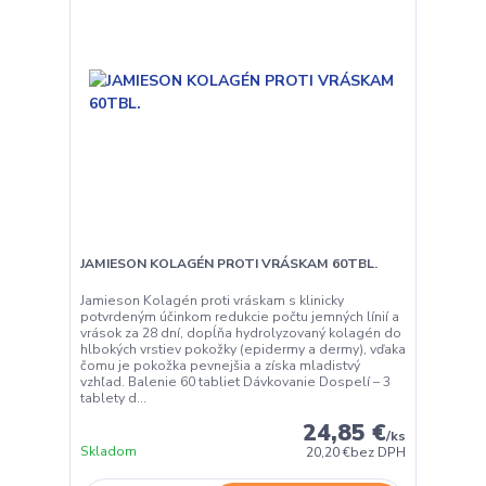
JAMIESON KOLAGÉN PROTI VRÁSKAM 60TBL.
Jamieson Kolagén proti vráskam s klinicky
potvrdeným účinkom redukcie počtu jemných línií a
vrások za 28 dní, dopĺňa hydrolyzovaný kolagén do
hlbokých vrstiev pokožky (epidermy a dermy), vďaka
čomu je pokožka pevnejšia a získa mladistvý
vzhľad. Balenie 60 tabliet Dávkovanie Dospelí – 3
tablety d...
24,85 €
/
ks
Skladom
20,20 €
bez DPH