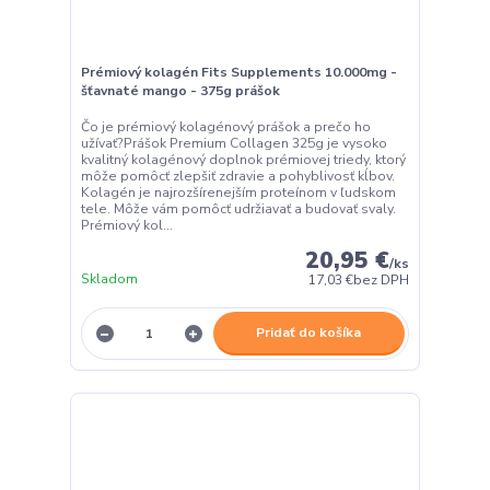
Prémiový kolagén Fits Supplements 10.000mg -
šťavnaté mango - 375g prášok
Čo je prémiový kolagénový prášok a prečo ho
užívať?Prášok Premium Collagen 325g je vysoko
kvalitný kolagénový doplnok prémiovej triedy, ktorý
môže pomôcť zlepšiť zdravie a pohyblivosť kĺbov.
Kolagén je najrozšírenejším proteínom v ľudskom
tele. Môže vám pomôcť udržiavať a budovať svaly.
Prémiový kol...
20,95 €
/
ks
Skladom
17,03 €
bez DPH
Pridať do košíka