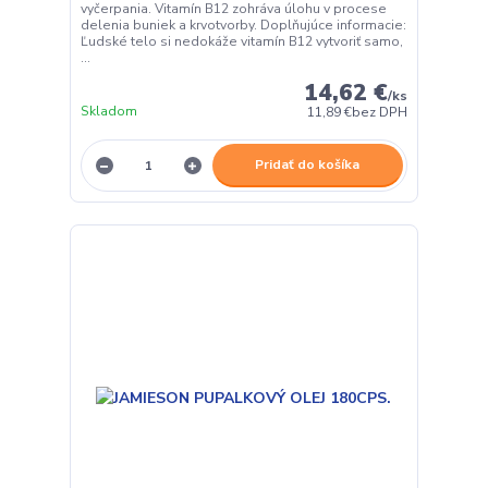
vyčerpania. Vitamín B12 zohráva úlohu v procese
delenia buniek a krvotvorby. Doplňujúce informacie:
Ľudské telo si nedokáže vitamín B12 vytvoriť samo,
...
14,62 €
/
ks
Skladom
11,89 €
bez DPH
Pridať do košíka