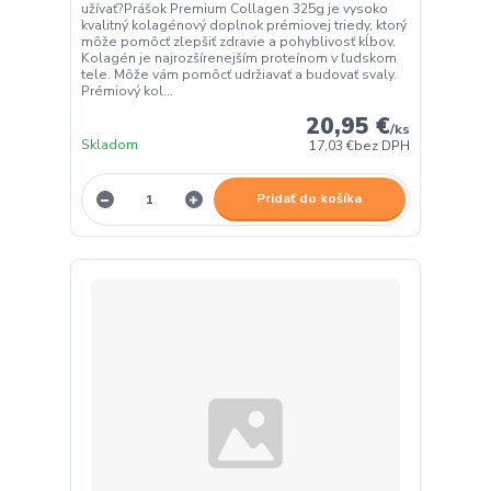
užívať?Prášok Premium Collagen 325g je vysoko
kvalitný kolagénový doplnok prémiovej triedy, ktorý
môže pomôcť zlepšiť zdravie a pohyblivosť kĺbov.
Kolagén je najrozšírenejším proteínom v ľudskom
tele. Môže vám pomôcť udržiavať a budovať svaly.
Prémiový kol...
20,95 €
/
ks
Skladom
17,03 €
bez DPH
Pridať do košíka