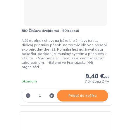
BIO Žihľava dvojdomá - 60 kapsúl
Náš doplnok stravy na báze bio žihľavy (urtica
dioica) priaznivo pôsobí na zdravie kĺbov a pôsobí
ako prírodný drenáž. Pomáha tiež udržiavať čistú
pokožku, podporuje imunitný systém a prispieva k
vitalite. - Vyrobené vo Francúzsku certifikovaným
laboratóriom. -Balené vo Francúzsku (44)
organizáci...
9,40 €
/
ks
Skladom
7,64 €
bez DPH
Pridať do košíka