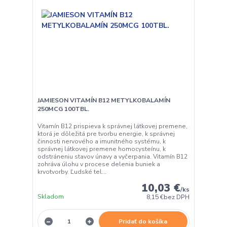
JAMIESON VITAMÍN B12 METYLKOBALAMÍN
250MCG 100TBL.
Vitamín B12 prispieva k správnej látkovej premene,
ktorá je dôležitá pre tvorbu energie, k správnej
činnosti nervového a imunitného systému, k
správnej látkovej premene homocysteínu, k
odstráneniu stavov únavy a vyčerpania. Vitamín B12
zohráva úlohu v procese delenia buniek a
krvotvorby. Ľudské tel...
10,03 €
/
ks
Skladom
8,15 €
bez DPH
Pridať do košíka