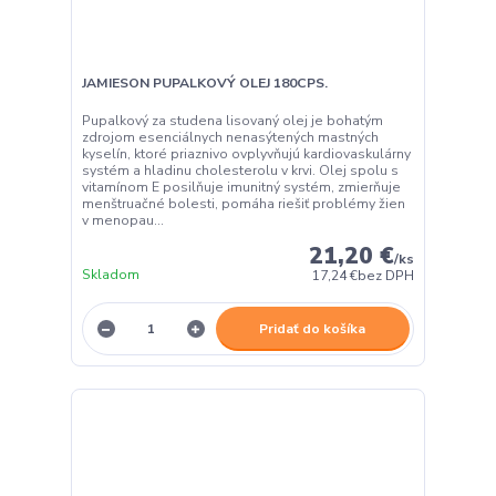
JAMIESON PUPALKOVÝ OLEJ 180CPS.
Pupalkový za studena lisovaný olej je bohatým
zdrojom esenciálnych nenasýtených mastných
kyselín, ktoré priaznivo ovplyvňujú kardiovaskulárny
systém a hladinu cholesterolu v krvi. Olej spolu s
vitamínom E posilňuje imunitný systém, zmierňuje
menštruačné bolesti, pomáha riešiť problémy žien
v menopau...
21,20 €
/
ks
Skladom
17,24 €
bez DPH
Pridať do košíka