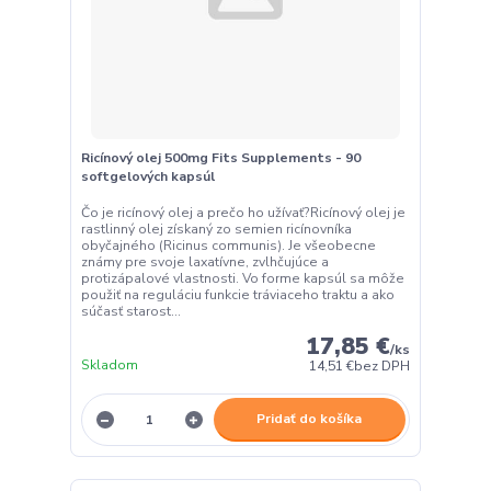
Ricínový olej 500mg Fits Supplements - 90
softgelových kapsúl
Čo je ricínový olej a prečo ho užívať?Ricínový olej je
rastlinný olej získaný zo semien ricínovníka
obyčajného (Ricinus communis). Je všeobecne
známy pre svoje laxatívne, zvlhčujúce a
protizápalové vlastnosti. Vo forme kapsúl sa môže
použiť na reguláciu funkcie tráviaceho traktu a ako
súčasť starost...
17,85 €
/
ks
Skladom
14,51 €
bez DPH
Pridať do košíka