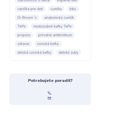
starostlivosť o dieťa
kúpanie detí
vanička pre deti
cumlky
bibs
Dr Brown´s
anatomický cumlík
TePe
medzizubné kefky TePe
propolis
prírodné antibiotikum
zdravie
sonická kefky
detská sonická kefky
detské zuby
Potrebujete poradiť?