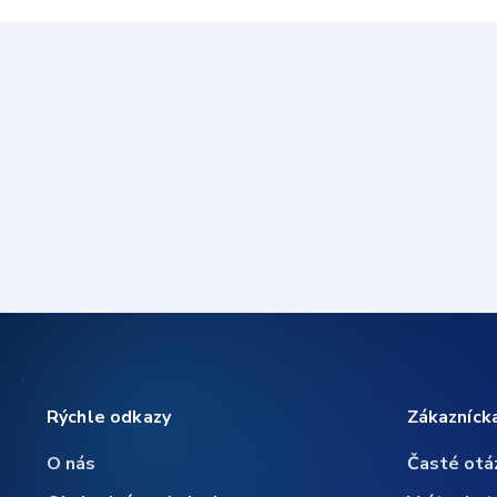
Rýchle odkazy
Zákazníck
O nás
Časté otá