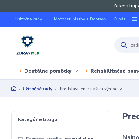
Zaregistrujt
Užitočné rady
Možnosti platby a Dopravy
O nás
Dentálne pomôcky
Rehabilitačné pom
Užitočné rady
Predstavujeme našich výrobcov
Pre
Kategórie blogu
Najno