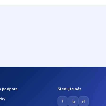
a podpora
Sledujte nás
zky
f
ig
yt