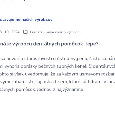
8
10
2024
Predstavujeme našich výrobcov
náte výrobcu dentálnych pomôcok Tepe?
sa hovorí o starostlivosti o ústnu hygienu, často sa n
i vynoria obrázky bežných zubných kefiek či dentálnych 
okto si však uvedomuje, že za každým úsmevom rozžia
vými zubami stojí aj práca firiem, ktoré sú lídrami v ino
tálnych pomôcok. Jednou z najvýznamne