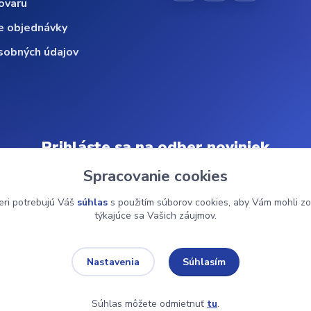
ovaru
e objednávky
sobných údajov
Prihláste sa na odber noviniek
Spracovanie cookies
Odoberať
eri potrebujú Váš
súhlas
s použitím súborov cookies, aby Vám mohli zo
týkajúce sa Vašich záujmov.
© 2024 ZdravMed.sk | Všetky práva vyhradené
Súhlasím
Nastavenia
Súhlas môžete odmietnuť
tu
.