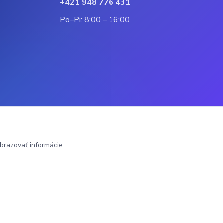
+421 948 776 431
Po–Pi: 8:00 – 16:00
brazovať informácie
Vytvorené na
Eshop-rychlo.sk