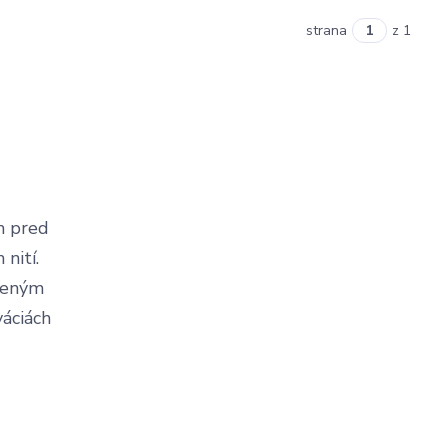
strana
z 1
ám pred
nití.
reným
váciách