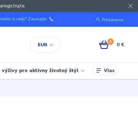
aregistrujte.
viete si rady? Zavolajte.
Prihlásenie
0
0 €
EUR
Viac
výživy pre aktívny životný štýl