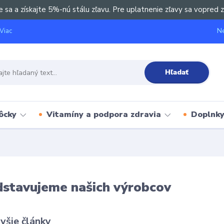
e sa a získajte 5%-nú stálu zľavu. Pre uplatnenie zľavy sa vopred z
Ne
Viac
Hľadať
ôcky
Vitamíny a podpora zdravia
Doplnky 
dstavujeme našich výrobcov
všie články