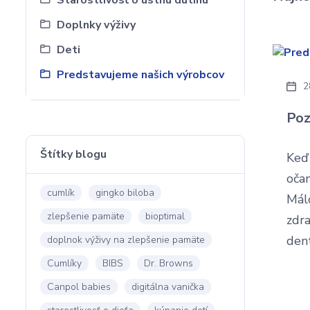
Starostlivosť o ústnu dutinu
Doplnky výživy
Deti
Predstavujeme našich výrobcov
2
Poz
Štítky blogu
Keď 
očam
cumlík
gingko biloba
Mál
zlepšenie pamäte
bioptimal
zdra
den
doplnok výživy na zlepšenie pamäte
Cumlíky
BIBS
Dr. Browns
Canpol babies
digitálna vanička