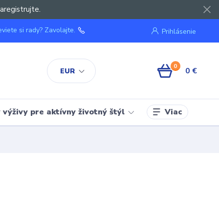
aregistrujte.
viete si rady? Zavolajte.
Prihlásenie
0
0 €
EUR
Viac
výživy pre aktívny životný štýl