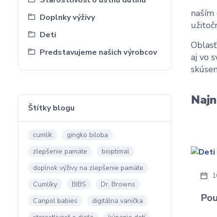
Starostlivosť o ústnu dutinu
naším 
Doplnky výživy
užitoč
Deti
Oblasť
Predstavujeme našich výrobcov
aj vo 
skúsen
Najn
Štítky blogu
cumlík
gingko biloba
zlepšenie pamäte
bioptimal
doplnok výživy na zlepšenie pamäte
1
Cumlíky
BIBS
Dr. Browns
Pou
Canpol babies
digitálna vanička