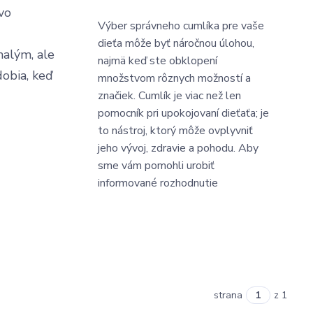
vo
Výber správneho cumlíka pre vaše
i
dieťa môže byť náročnou úlohou,
malým, ale
najmä keď ste obklopení
obia, keď
množstvom rôznych možností a
značiek. Cumlík je viac než len
pomocník pri upokojovaní dieťaťa; je
to nástroj, ktorý môže ovplyvniť
jeho vývoj, zdravie a pohodu. Aby
sme vám pomohli urobiť
informované rozhodnutie
strana
z 1