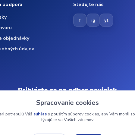
a podpora
Sledujte nás
zky
f
ig
yt
ovaru
e objednávky
sobných údajov
Prihláste sa na odber noviniek
Spracovanie cookies
Odoberať
eri potrebujú Váš
súhlas
s použitím súborov cookies, aby Vám mohli zo
týkajúce sa Vašich záujmov.
© 2024 ZdravMed.sk | Všetky práva vyhradené