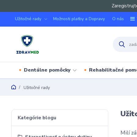
Zaregistrujt
Užitočné rady
Možnosti platby a Dopravy
O nás
Dentálne pomôcky
Rehabilitačné pom
Užitočné rady
Užit
Kategórie blogu
Milí zá