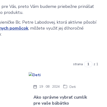
ukt pre Vás, preto Vám budeme priebežne prinášať
eho produktu.
yieničke Bc. Petre Labodovej, ktorá aktívne pôsobí
nych pomôcok
, môžete využiť jej dlhoročné
k
strana
z 1
19
08
2024
Deti
Ako správne vybrať cumlík
pre vaše bábätko