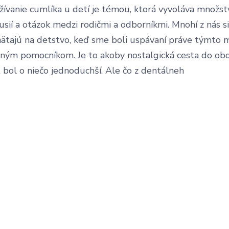
žívanie cumlíka u detí je témou, ktorá vyvoláva množst
usií a otázok medzi rodičmi a odborníkmi. Mnohí z nás s
ätajú na detstvo, keď sme boli uspávaní práve týmto 
ným pomocníkom. Je to akoby nostalgická cesta do obd
 bol o niečo jednoduchší. Ale čo z dentálneh