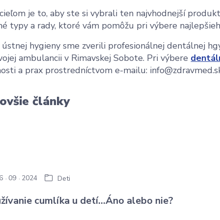
cieľom je to, aby ste si vybrali ten najvhodnejší prod
né typy a rady, ktoré vám pomôžu pri výbere najlepši
 ústnej hygieny sme zverili profesionálnej dentálnej hg
svojej ambulancii v Rimavskej Sobote. Pri výbere
dentál
osti a prax prostredníctvom e-mailu: info@zdravmed.s
ovšie články
6
09
2024
Deti
žívanie cumlíka u detí...Áno alebo nie?