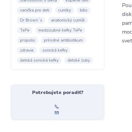
starostlivosť o dieťa
kúpanie detí
Pou
vanička pre deti
cumlky
bibs
disk
Dr Brown´s
anatomický cumlík
pam
TePe
medzizubné kefky TePe
moc
svet
propolis
prírodné antibiotikum
zdravie
sonická kefky
detská sonická kefky
detské zuby
Potrebujete poradiť?