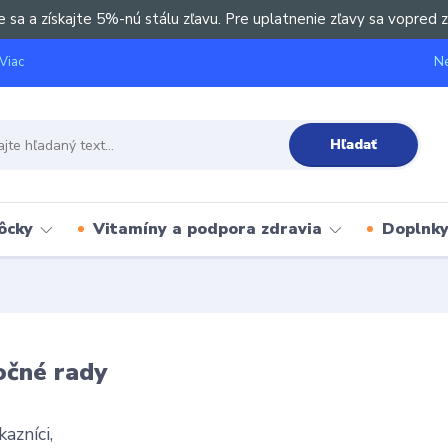
e sa a získajte 5%-nú stálu zľavu. Pre uplatnenie zľavy sa vopred z
Ne
Viac
Hľadať
ôcky
Vitamíny a podpora zdravia
Doplnky 
očné rady
kazníci,