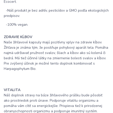
Ecocert.
-Náš produkt je bez aditív, pesticídov a GMO podľa ekologických
predpisov.
-100% vegan.
ZDRAVIE KĹBOV
Naše žihľavové kapsuly majú pozitívny vplyv na zdravie kĺbov.
Žihľava je známa tým, že posilňuje pohybový aparát tela. Pomáha
najmä udržiavať pružnosť svalov, šliach a kĺbov ako sú kolená či
bedrá. Má tiež účinné látky na zmiernenie bolesti svalov a kĺbov.
Pre zvýšený účinok je možné tento doplnok kombinovať s
Harpagophytum Bio.
VITALITA
Náš doplnok stravy na báze žihľavového prášku bude pôsobiť
ako prostriedok proti únave. Podporuje vitalitu organizmu a
pomáha vám cítiť sa energickejšie. Prispieva tiež k prirodzenej
obranyschopnosti organizmu a podporuje imunitný systém.