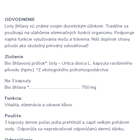
ODVODNENIE
Listy žihľavy sú známe svojim diuretickým účinkom. Tradične sa
používajú na uľahčenie eliminačných funkcií organizmu. Podporuje
najmä funkcie vylučovania moču a trávenia. Náš doplnok stravy
pôsobí ako skutočný prírodný odvodňovač!
Zloženie
Bio žihľavový prášok*: listy – Urtica dioica L., kapsula rastlinného
pôvodu (hpmc). *Z ekologického poľnohospodárstva
Na 3 kapsuly:
Bio žihľava *…………………..………………..………… 750 mg
Funkcia:
Vitalita, eliminácia a zdravie kĺbov
Použite
3 kapsuly denne počas jedla prehltnúť a zapiť veľkým pohárom
vody. Odporúča sa neprekračovať odporúčanú dennú dávku.
Odporúčanie