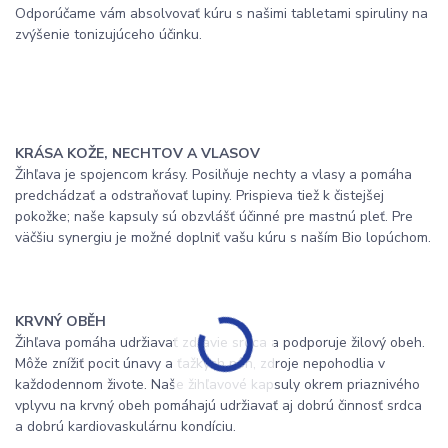
Odporúčame vám absolvovať kúru s našimi tabletami spiruliny na
zvýšenie tonizujúceho účinku.
KRÁSA KOŽE, NECHTOV A VLASOV
Žihľava je spojencom krásy. Posilňuje nechty a vlasy a pomáha
predchádzať a odstraňovať lupiny. Prispieva tiež k čistejšej
pokožke; naše kapsuly sú obzvlášť účinné pre mastnú pleť. Pre
väčšiu synergiu je možné doplniť vašu kúru s naším Bio lopúchom.
KRVNÝ OBĚH
Žihľava pomáha udržiavať zdravie srdca a podporuje žilový obeh.
Môže znížiť pocit únavy a ťažkých nôh, zdroje nepohodlia v
každodennom živote. Naše žihľavové kapsuly okrem priaznivého
vplyvu na krvný obeh pomáhajú udržiavať aj dobrú činnosť srdca
a dobrú kardiovaskulárnu kondíciu.