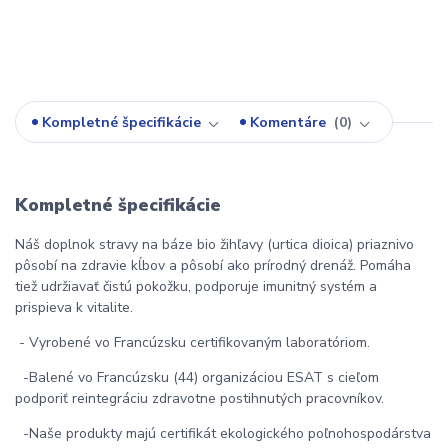
Kompletné špecifikácie
Komentáre
0
Kompletné špecifikácie
Náš doplnok stravy na báze bio žihľavy (urtica dioica) priaznivo
pôsobí na zdravie kĺbov a pôsobí ako prírodný drenáž. Pomáha
tiež udržiavať čistú pokožku, podporuje imunitný systém a
prispieva k vitalite.
- Vyrobené vo Francúzsku certifikovaným laboratóriom.
-Balené vo Francúzsku (44) organizáciou ESAT s cieľom
podporiť reintegráciu zdravotne postihnutých pracovníkov.
-Naše produkty majú certifikát ekologického poľnohospodárstva