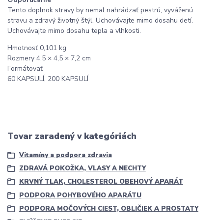
Tento doplnok stravy by nemal nahrádzať pestrú, vyváženú
stravu a zdravý životný štýl. Uchovávajte mimo dosahu detí.
Uchovávajte mimo dosahu tepla a vlhkosti.
Hmotnosť 0,101 kg
Rozmery 4,5 × 4,5 × 7,2 cm
Formátovať
60 KAPSULÍ, 200 KAPSULÍ
Tovar zaradený v kategóriách
Vitamíny a podpora zdravia
ZDRAVÁ POKOŽKA, VLASY A NECHTY
KRVNÝ TLAK, CHOLESTEROL OBEHOVÝ APARÁT
PODPORA POHYBOVÉHO APARÁTU
PODPORA MOČOVÝCH CIEST, OBLIČIEK A PROSTATY