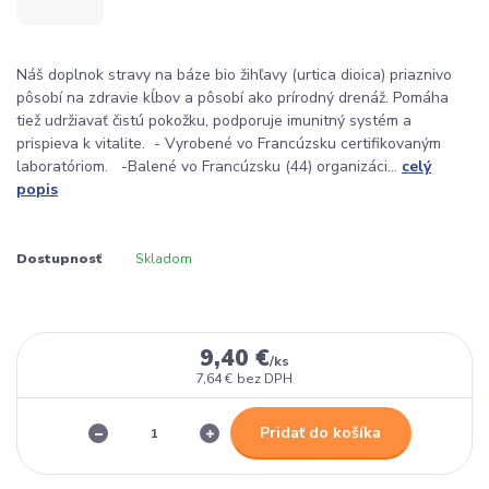
Náš doplnok stravy na báze bio žihľavy (urtica dioica) priaznivo
pôsobí na zdravie kĺbov a pôsobí ako prírodný drenáž. Pomáha
tiež udržiavať čistú pokožku, podporuje imunitný systém a
prispieva k vitalite. - Vyrobené vo Francúzsku certifikovaným
laboratóriom. -Balené vo Francúzsku (44) organizáci...
celý
popis
Dostupnosť
Skladom
9,40 €
/
ks
7,64 €
bez DPH
Pridať do košíka