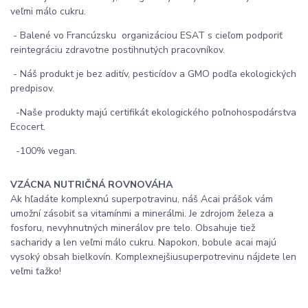
veľmi málo cukru.
- Balené vo Francúzsku organizáciou ESAT s cieľom podporiť
reintegráciu zdravotne postihnutých pracovníkov.
- Náš produkt je bez aditív, pesticídov a GMO podľa ekologických
predpisov.
-Naše produkty majú certifikát ekologického poľnohospodárstva
Ecocert.
-100% vegan.
VZÁCNA NUTRIČNÁ ROVNOVÁHA
Ak hľadáte komplexnú superpotravinu, náš Acai prášok vám
umožní zásobiť sa vitamínmi a minerálmi. Je zdrojom železa a
fosforu, nevyhnutných minerálov pre telo. Obsahuje tiež
sacharidy a len veľmi málo cukru. Napokon, bobule acai majú
vysoký obsah bielkovín. Komplexnejšiusuperpotrevinu nájdete len
veľmi ťažko!