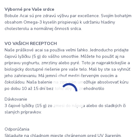
Výborné pre Vaše srdce
Bobule Acai sú pre zdravú výživu par excellence. Svojím bohatým
obsahom Omega-3 kyselín prispievajú k udržaniu hladiny
cholesterolu a normálnej činnosti srdca.
VO VAŠICH RECEPTOCH
Naše práškové acai sa používa veľmi ľahko. Jednoducho pridajte
čajovú lyžičku (5 g) do vášho smoothie. Môžete ho použiť aj na
prípravu yoghurtu, zmrzliny alebo pyré. Toto je najpraktickejšie a
biologicky dostupné riešenie pre vaše telo. Mali by ste sa vyhnúť
jeho zahrievaniu. Má jemnú chuť medzi červeným ovocím a
čokoládou. Naša balenie na zips vám umožňuje absolvovať kúru
po dobu 10 až 15 dní bez toho aby sa znehodnotilo
Dávkovanie
3 čajové lyžičky (15 g) zo zmesi do nápoja alebo do sladkých či
slaných prípravkov.
Odporúčania
Skladujte na chladnom mieste chránenom pred UV žiarením.