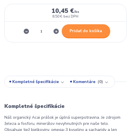
10,45 €
/
ks
8,50 €
bez DPH
Pridať do košíka
Kompletné špecifikácie
Komentáre
0
Kompletné špecifikácie
Náš organický Acai prášok je úplná superpotravina. Je zdrojom
železa a fosforu, minerálov nevyhnutných pre naše telo.
Obsahuje tiež bielkoviny, omega-3 kyseliny a sacharidy a len