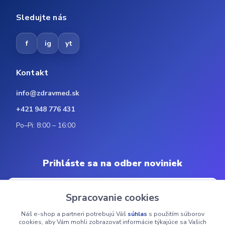
Sledujte nás
f
ig
yt
Kontakt
info@zdravmed.sk
+421 948 776 431
Po–Pi: 8:00 – 16:00
Prihláste sa na odber noviniek
Spracovanie cookies
Náš e-shop a partneri potrebujú Váš
súhlas
s použitím súborov
Odoberať
cookies, aby Vám mohli zobrazovať informácie týkajúce sa Vašich