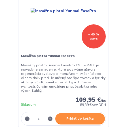
- 45 %
199 €
Masážna pistol Yunmai EasePro
Masážny prístroj Yunmai EasePro YMFG-M406 je
inovatívne zariadenie, ktoré poskytuje úľavu a
regeneráciu svalov po intenzívnom cvičení alebo
dlhom dni v práci. Je určený pre športovcov a fyzicky
aktívnych ľudí, ponúka tlak 20 kg a 3 úrovne
rýchlosti, čo vám umožňuje prispôsobiť si jeho
výkon. Ľahký, ...
109,95 €
/
ks
Skladom
89,39 €
bez DPH
Pridať do košíka