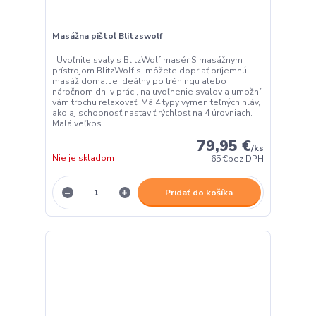
Masážna pištoľ Blitzswolf
Uvoľnite svaly s BlitzWolf masér S masážnym
prístrojom BlitzWolf si môžete dopriať príjemnú
masáž doma. Je ideálny po tréningu alebo
náročnom dni v práci, na uvoľnenie svalov a umožní
vám trochu relaxovať. Má 4 typy vymeniteľných hláv,
ako aj schopnosť nastaviť rýchlosť na 4 úrovniach.
Malá veľkos...
79,95 €
/
ks
Nie je skladom
65 €
bez DPH
Pridať do košíka