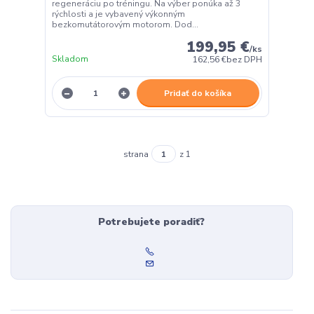
regeneráciu po tréningu. Na výber ponúka až 3
rýchlosti a je vybavený výkonným
bezkomutátorovým motorom. Dod...
199,95 €
/
ks
Skladom
162,56 €
bez DPH
Pridať do košíka
strana
z 1
Potrebujete poradiť?