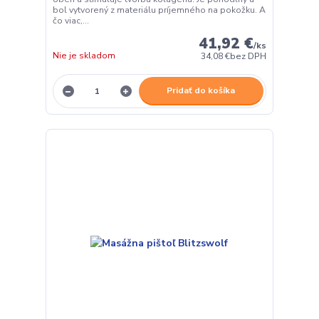
bol vytvorený z materiálu príjemného na pokožku. A
čo viac,...
41,92 €
/
ks
Nie je skladom
34,08 €
bez DPH
Pridať do košíka