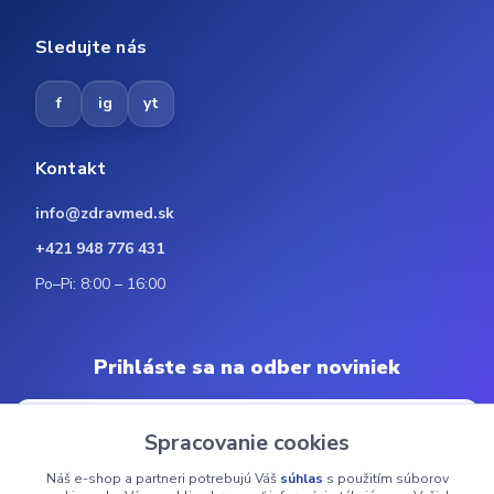
Sledujte nás
f
ig
yt
Kontakt
info@zdravmed.sk
+421 948 776 431
Po–Pi: 8:00 – 16:00
Prihláste sa na odber noviniek
Spracovanie cookies
Náš e-shop a partneri potrebujú Váš
súhlas
s použitím súborov
Odoberať