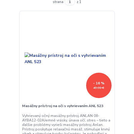
strana
z 1
- 16 %
49,90 €
Masážny prístroj na oči s vyhrievaním ANL 523
Vyhrievaný očný masážny prístroj ANLAN 08-
AYBA12-02AJemné vrásky, únava očí, stres – tieto a
ďalšie problémy vyrieši masážny prístroj Anlan.
Prístroj poskytuje relaxačnú masáž, stimuluje krvný
obeh a stimuluje tvorbu kolagénu. Je pohodlný a