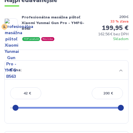
299 €
Profesionálna masážna pištoľ
33 % zľava
Xiaomi Yunmai Gun Pro - YMFG-
199,95 €
1.
B563
162,56 € bez DPH
Skladom
TOP produkt
Novinka
Cena:
€
€