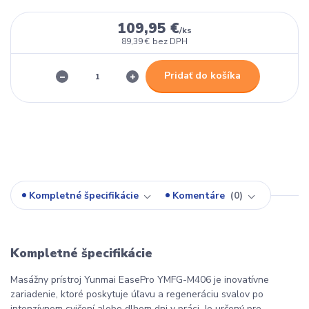
109,95 €
/
ks
89,39 €
bez DPH
Pridať do košíka
Kompletné špecifikácie
Komentáre
0
Kompletné špecifikácie
Masážny prístroj Yunmai EasePro YMFG-M406 je inovatívne
zariadenie, ktoré poskytuje úľavu a regeneráciu svalov po
intenzívnom cvičení alebo dlhom dni v práci. Je určený pre