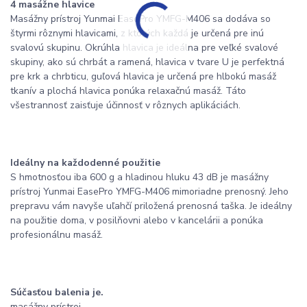
4 masážne hlavice
Masážny prístroj Yunmai EasePro YMFG-M406 sa dodáva so
štyrmi rôznymi hlavicami, z ktorých každá je určená pre inú
svalovú skupinu. Okrúhla hlavica je ideálna pre veľké svalové
skupiny, ako sú chrbát a ramená, hlavica v tvare U je perfektná
pre krk a chrbticu, guľová hlavica je určená pre hlbokú masáž
tkanív a plochá hlavica ponúka relaxačnú masáž. Táto
všestrannosť zaisťuje účinnosť v rôznych aplikáciách.
Ideálny na každodenné použitie
S hmotnosťou iba 600 g a hladinou hluku 43 dB je masážny
prístroj Yunmai EasePro YMFG-M406 mimoriadne prenosný. Jeho
prepravu vám navyše uľahčí priložená prenosná taška. Je ideálny
na použitie doma, v posilňovni alebo v kancelárii a ponúka
profesionálnu masáž.
Súčasťou balenia je.
masážny prístroj