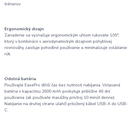
trénerov.
Ergonomický dizajn
Zariadenie sa vyznačuje ergonomickým uhlom rukoväte 105°,
ktorý v kombinácii s aerodynamickým dizajnom pohyblivej
rovnováhy zaisťuje pohodlné používanie a minimalizuje ovládanie
rúk.
Odolná batéria
Používajte EasePro dlhší čas bez nutnosti nabíjania. Vstavaná
batéria s kapacitou 2600 mAh poskytuje približne 46 dní
používania (ak používate masážny prístroj 10 minút denne).
Nabíjanie na druhej strane uľahčí priložený kábel USB-A do USB-
C.