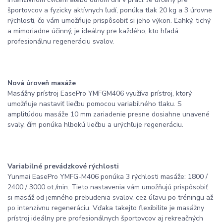
športovcov a fyzicky aktívnych ľudí, ponúka tlak 20 kg a 3 úrovne
rýchlosti, čo vám umožňuje prispôsobiť si jeho výkon. Ľahký, tichý
a mimoriadne účinný, je ideálny pre každého, kto hľadá
profesionálnu regeneráciu svalov.
Nová úroveň masáže
Masážny prístroj EasePro YMFGM406 využíva prístroj, ktorý
umožňuje nastaviť liečbu pomocou variabilného tlaku. S
amplitúdou masáže 10 mm zariadenie presne dosiahne unavené
svaly, čím ponúka hlbokú liečbu a urýchľuje regeneráciu.
Variabilné prevádzkové rýchlosti
Yunmai EasePro YMFG-M406 ponúka 3 rýchlosti masáže: 1800 /
2400 / 3000 ot./min. Tieto nastavenia vám umožňujú prispôsobiť
si masáž od jemného prebudenia svalov, cez úľavu po tréningu až
po intenzívnu regeneráciu. Vďaka takejto flexibilite je masážny
prístroj ideálny pre profesionálnych športovcov aj rekreačných