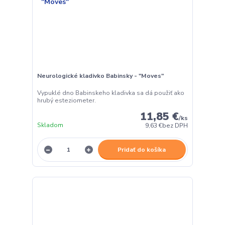
Neurologické kladivko Babinsky - "Moves"
Vypuklé dno Babinskeho kladivka sa dá použiť ako
hrubý esteziometer.
11,85 €
/
ks
Skladom
9,63 €
bez DPH
Pridať do košíka