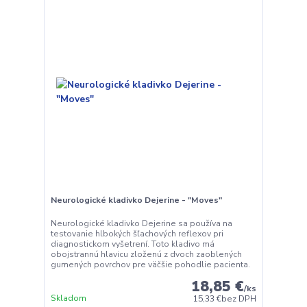
Neurologické kladivko Dejerine - "Moves"
Neurologické kladivko Dejerine sa používa na
testovanie hlbokých šľachových reflexov pri
diagnostickom vyšetrení. Toto kladivo má
obojstrannú hlavicu zloženú z dvoch zaoblených
gumených povrchov pre väčšie pohodlie pacienta.
18,85 €
/
ks
Skladom
15,33 €
bez DPH