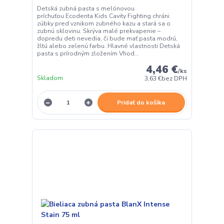
Detská zubná pasta s melónovou
príchuťou Ecodenta Kids Cavity Fighting chráni
zúbky pred vznikom zubného kazu a stará sa o
zubnú sklovinu. Skrýva malé prekvapenie –
dopredu deti nevedia, či bude mať pasta modrú,
žltú alebo zelenú farbu. Hlavné vlastnosti Detská
pasta s prírodným zložením Vhod...
4,46 €
/
ks
Skladom
3,63 €
bez DPH
Pridať do košíka