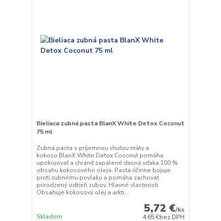
Bieliaca zubná pasta BlanX White Detox Coconut
75 ml
Zubná pasta s príjemnou chuťou mäty a
kokosu BlanX White Detox Coconut pomáha
upokojovať a chrániť zapálené ďasná vďaka 100 %
obsahu kokosového oleja. Pasta účinne bojuje
proti zubnému povlaku a pomáha zachovať
prirodzený odtieň zubov. Hlavné vlastnosti
Obsahuje kokosový olej a arkti...
5,72 €
/
ks
Skladom
4,65 €
bez DPH