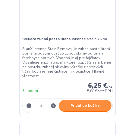
Bieliaca zubná pasta BlanX Intense Stain 75 ml
BlanX Intense Stain Removal je zubná pasta, ktorá
pomáha odstraňovať zo zubov škvrny od vína a
farebných potravín. Vhodná je aj pre fajčiarov.
Obsahuje enzým papaín, ktoré rozpúšťa zafarbenie
na povrchu zubnej skloviny, výťažky z arktických
lišajníkov a jemné čistiace mikročastice. Hlavné
vlastnosti...
6,25 €
/
ks
Skladom
5,08 €
bez DPH
Pridať do košíka