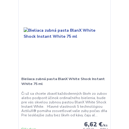
Bieliaca zubná pasta BlanX White Shock Instant
White 75 ml
Či už sa chcete zbaviť každodenných škvŕn zo zubov
alebo podporiť účinok ordinačného bielenia, bude
pre vás skvelou zubnou pastou BlanX White Shock
Instant White. Hlavné vlastnosti S technológiou
ActiluX® pomáha zosvetľovať vaše zuby počas dňa
Pre lesklejšie zuby bez škvŕn od kávy, čaju al...
6,62 €
/
ks