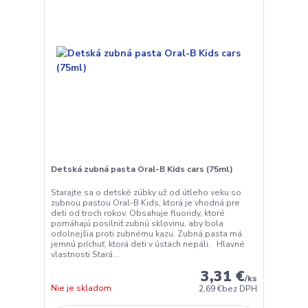
Detská zubná pasta Oral-B Kids cars (75ml)
Starajte sa o detské zúbky už od útleho veku so
zubnou pastou Oral-B Kids, ktorá je vhodná pre
deti od troch rokov. Obsahuje fluoridy, ktoré
pomáhajú posilniť zubnú sklovinu, aby bola
odolnejšia proti zubnému kazu. Zubná pasta má
jemnú príchuť, ktorá deti v ústach nepáli. Hlavné
vlastnosti Stará...
3,31 €
/
ks
Nie je skladom
2,69 €
bez DPH