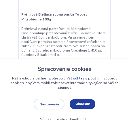
Prémiová Bieliaca zubná pasta Yotuel
Microbiome 100g
Prémiová zubná pasta Yotuel Microbiome
One obsahuje patentovanú zložku Saliactive, ktorá
chráni váš ústny mikróbiom. Pri pravidelnom
používaní pomáha odstrániť povrchové zafarbenie
zubov. Hlavné vlastnosti Prémiová zubná pasta na
ochranu ústneho mikrobiomu Obsahuje 1 450 ppm
fluoridov S karbamid p...
15,17 €
/
ks
Spracovanie cookies
Skladom
12,33 €
bez DPH
Náš e-shop a partneri potrebujú Váš
súhlas
s použitím súborov
cookies, aby Vám mohli zobrazovať informácie týkajúce sa Vašich
Pridať do košíka
záujmov.
Súhlasím
Nastavenia
Načítať ďalšie produkty (20)
Súhlas môžete odmietnuť
tu
.
strana
z 5
ďalšie