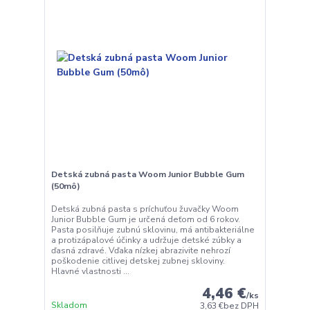
Detská zubná pasta Woom Junior Bubble Gum
(50mô)
Detská zubná pasta s príchuťou žuvačky Woom
Junior Bubble Gum je určená deťom od 6 rokov.
Pasta posilňuje zubnú sklovinu, má antibakteriálne
a protizápalové účinky a udržuje detské zúbky a
ďasná zdravé. Vďaka nízkej abrazivite nehrozí
poškodenie citlivej detskej zubnej skloviny.
Hlavné vlastnosti ...
4,46 €
/
ks
Skladom
3,63 €
bez DPH