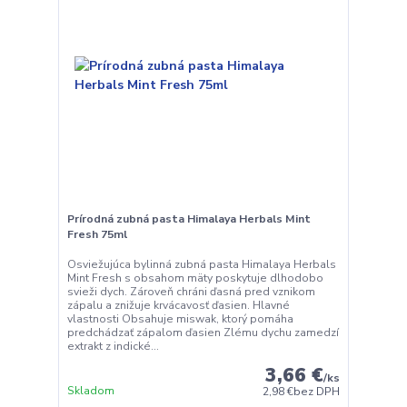
Prírodná zubná pasta Himalaya Herbals Mint
Fresh 75ml
Osviežujúca bylinná zubná pasta Himalaya Herbals
Mint Fresh s obsahom mäty poskytuje dlhodobo
svieži dych. Zároveň chráni ďasná pred vznikom
zápalu a znižuje krvácavosť ďasien. Hlavné
vlastnosti Obsahuje miswak, ktorý pomáha
predchádzať zápalom ďasien Zlému dychu zamedzí
extrakt z indické...
3,66 €
/
ks
Skladom
2,98 €
bez DPH