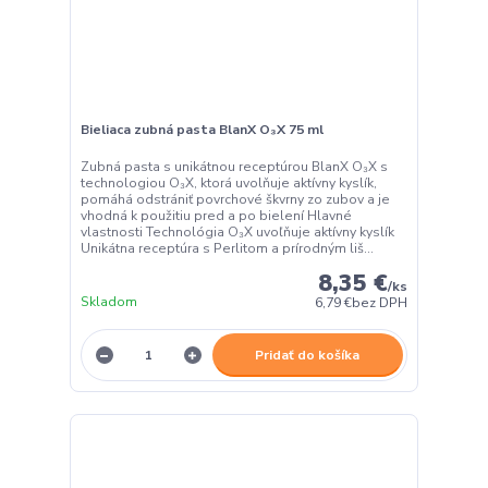
Bieliaca zubná pasta BlanX O₃X 75 ml
Zubná pasta s unikátnou receptúrou BlanX O₃X s
technologiou O₃X, ktorá uvolňuje aktívny kyslík,
pomáhá odstrániť povrchové škvrny zo zubov a je
vhodná k použitiu pred a po bielení Hlavné
vlastnosti Technológia O₃X uvoľňuje aktívny kyslík
Unikátna receptúra s Perlitom a prírodným liš...
8,35 €
/
ks
Skladom
6,79 €
bez DPH
Pridať do košíka