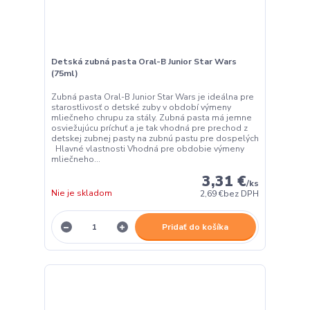
Detská zubná pasta Oral-B Junior Star Wars
(75ml)
Zubná pasta Oral-B Junior Star Wars je ideálna pre
starostlivosť o detské zuby v období výmeny
mliečneho chrupu za stály. Zubná pasta má jemne
osviežujúcu príchuť a je tak vhodná pre prechod z
detskej zubnej pasty na zubnú pastu pre dospelých
Hlavné vlastnosti Vhodná pre obdobie výmeny
mliečneho...
3,31 €
/
ks
Nie je skladom
2,69 €
bez DPH
Pridať do košíka