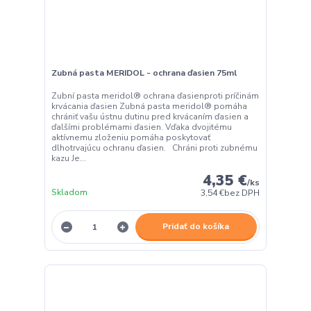
Zubná pasta MERIDOL - ochrana ďasien 75ml
Zubní pasta meridol® ochrana ďasienproti príčinám
krvácania ďasien Zubná pasta meridol® pomáha
chrániť vašu ústnu dutinu pred krvácaním ďasien a
ďalšími problémami ďasien. Vďaka dvojitému
aktívnemu zloženiu pomáha poskytovať
dlhotrvajúcu ochranu ďasien. Chráni proti zubnému
kazu Je...
4,35 €
/
ks
Skladom
3,54 €
bez DPH
Pridať do košíka