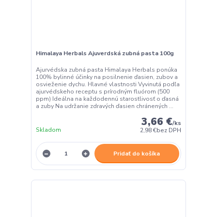
Himalaya Herbals Ajuverdská zubná pasta 100g
Ajurvédska zubná pasta Himalaya Herbals ponúka
100% bylinné účinky na posilnenie ďasien, zubov a
osvieženie dychu. Hlavné vlastnosti Vyvinutá podľa
ajurvédskeho receptu s prírodným fluórom (500
ppm) Ideálna na každodennú starostlivosť o ďasná
a zuby Na udržanie zdravých ďasien chránených ...
3,66 €
/
ks
Skladom
2,98 €
bez DPH
Pridať do košíka