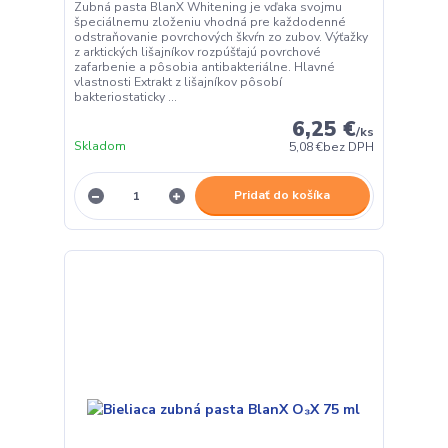
Zubná pasta BlanX Whitening je vďaka svojmu
špeciálnemu zloženiu vhodná pre každodenné
odstraňovanie povrchových škvŕn zo zubov. Výťažky
z arktických lišajníkov rozpúšťajú povrchové
zafarbenie a pôsobia antibakteriálne. Hlavné
vlastnosti Extrakt z lišajníkov pôsobí
bakteriostaticky ...
6,25 €
/
ks
Skladom
5,08 €
bez DPH
Pridať do košíka