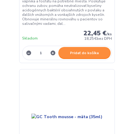
vápnika a fosfátu na potrebné miesta. Poskytuje
ochranu zubov, pomáha neutralizovať kyseliny
acidogénnych baktérií obsiahnutých v povlaku a
ďalších vnútorných a vonkajších zdrojoch kyselín.
Obnovuje minerálnu rovnováhu u pacientov so
salivačnými vadami, ďal...
22,45 €
/
ks
Skladom
18,25 €
bez DPH
Pridať do košíka