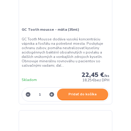
GC Tooth mousse - mäta (35ml)
GC Tooth Mousse dodáva vysokú koncentráciu
vápnika a fosfátu na potrebné miesta. Poskytuje
ochranu zubov, pomáha neutralizovať kyseliny
acidogénnych baktérií obsiahnutých v povlaku a
ďalších vnútorných a vonkajších zdrojoch kyselín.
Obnovuje minerálnu rovnováhu u pacientov so
salivačnými vadami, ďal...
22,45 €
/
ks
Skladom
18,25 €
bez DPH
Pridať do košíka