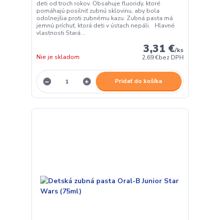
deti od troch rokov. Obsahuje fluoridy, ktoré
pomáhajú posilniť zubnú sklovinu, aby bola
odolnejšia proti zubnému kazu. Zubná pasta má
jemnú príchuť, ktorá deti v ústach nepáli. Hlavné
vlastnosti Stará...
3,31 €
/
ks
Nie je skladom
2,69 €
bez DPH
Pridať do košíka