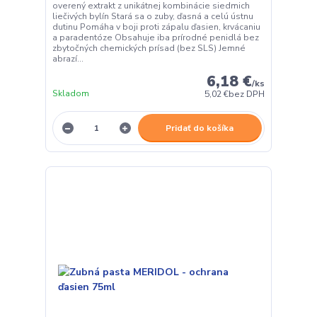
overený extrakt z unikátnej kombinácie siedmich
liečivých bylín Stará sa o zuby, ďasná a celú ústnu
dutinu Pomáha v boji proti zápalu ďasien, krvácaniu
a paradentóze Obsahuje iba prírodné penidlá bez
zbytočných chemických prísad (bez SLS) Jemné
abrazí...
6,18 €
/
ks
Skladom
5,02 €
bez DPH
Pridať do košíka