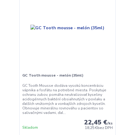
GC Tooth mousse - melón (35ml)
GC Tooth Mousse dodáva vysokú koncentráciu
vápnika a fosfátu na potrebné miesta. Poskytuje
ochranu zubov, pomáha neutralizovať kyseliny
acidogénnych baktérií obsiahnutých v povlaku a
ďalších vnútorných a vonkajších zdrojoch kyselín.
Obnovuje minerálnu rovnováhu u pacientov so
salivačnými vadami, ďal...
22,45 €
/
ks
Skladom
18,25 €
bez DPH