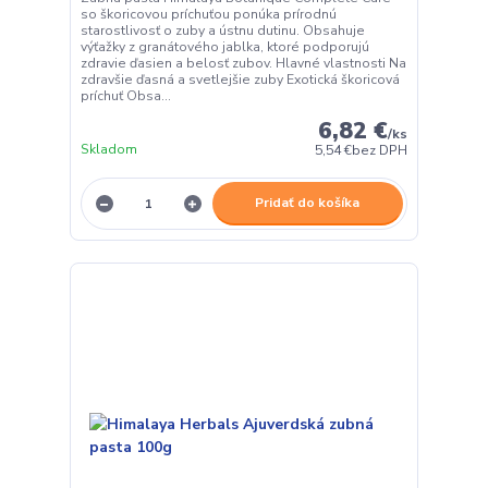
so škoricovou príchuťou ponúka prírodnú
starostlivosť o zuby a ústnu dutinu. Obsahuje
výťažky z granátového jablka, ktoré podporujú
zdravie ďasien a belosť zubov. Hlavné vlastnosti Na
zdravšie ďasná a svetlejšie zuby Exotická škoricová
príchuť Obsa...
6,82 €
/
ks
Skladom
5,54 €
bez DPH
Pridať do košíka