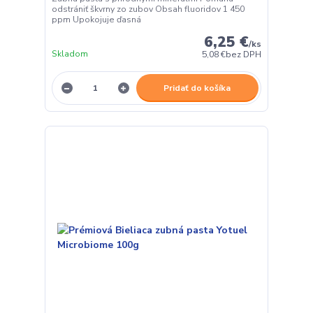
odstrániť škvrny zo zubov Obsah fluoridov 1 450
ppm Upokojuje ďasná
6,25 €
/
ks
Skladom
5,08 €
bez DPH
Pridať do košíka