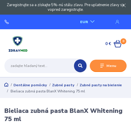
Zaregistrujte sa a získajte 5%-nú stálu zľavu. Pre uplatnenie zľavy sa
vopred zaregistrujte.
EUR
0
0 €
Menu
Dentálne pomôcky
Zubné pasty
Zubné pasty na bielenie
Bieliaca zubná pasta BlanX Whitening 75 ml
Bieliaca zubná pasta BlanX Whitening
75 ml