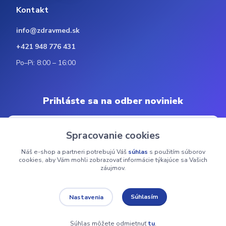
Kontakt
info@zdravmed.sk
+421 948 776 431
Po–Pi: 8:00 – 16:00
Prihláste sa na odber noviniek
Spracovanie cookies
Náš e-shop a partneri potrebujú Váš
súhlas
s použitím súborov
Odoberať
cookies, aby Vám mohli zobrazovať informácie týkajúce sa Vašich
záujmov.
© 2024 ZdravMed.sk | Všetky práva vyhradené
Súhlasím
Nastavenia
Súhlas môžete odmietnuť
tu
.