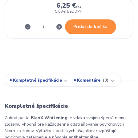
6,25 €
/
ks
5,08 €
bez DPH
Pridať do košíka
Kompletné špecifikácie
Komentáre
0
Kompletné špecifikácie
Zubná pasta
BlanX Whitening
je vďaka svojmu špeciálnemu
zloženiu vhodná pre každodenné odstraňovanie povrchových
škvŕn zo zubov. Výťažky z arktických lišajníkov rozpúšťajú
povrchové zafarbenie a pôsobia antibakteriálne.