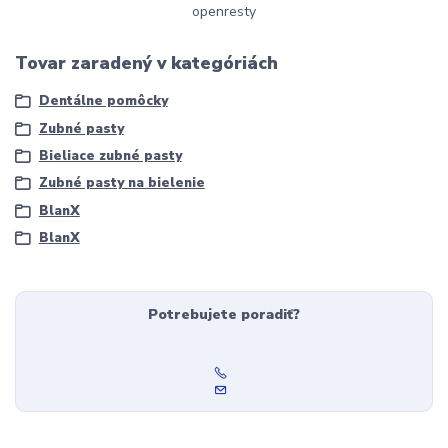
openresty
Tovar zaradený v kategóriách
Dentálne pomôcky
Zubné pasty
Bieliace zubné pasty
Zubné pasty na bielenie
BlanX
BlanX
Potrebujete poradiť?