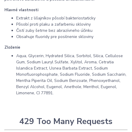
Hlavné vlastnosti
Extrakt z lišajníkov pôsobí bakteriostaticky
Pôsobí proti plaku a zafarbeniu skloviny
Čistí zuby šetrne bez abrazívneho účinku
Obsahuje fluoridy pre posilnenie skloviny
Zloženie
Aqua, Glycerin, Hydrated Silica, Sorbitol, Silica, Cellulose
Gum, Sodium Lauryl Sulfate, Xylitol, Aroma, Cetratia
Islandica Extract, Usnea Barbata Extract, Sodium
Monofluorophosphate, Sodium Fluoride, Sodium Saccharin,
Mentha Piperita Oil, Sodium Benzoate, Phenoxyethanol,
Benzyl Alcohol, Eugenol, Anethole, Menthol, Eugenol,
Limonene, CI 77891.
429 Too Many Requests