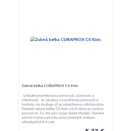
Zubná kefka CURAPROX CS Kids
Unikátna kombinácia jemnosti, účinnosti a
odolnosti Je zárukou osvedčenej jemnosti a
hustoty, no boduje už aj vylepšenou odolnosťou.
Detská zubná kefka CS kids od 4 rokov je možno
presne to, čo ste pre svoje dieťa hľadali. Vytvára
účinnú čistiacu plochu plnú jemných vlákien
ohľaduplných k zub...