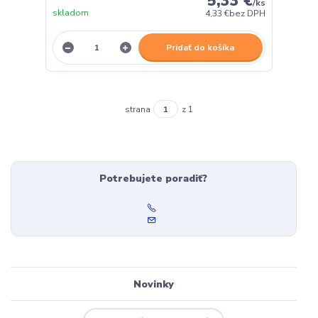
5,33 €
/
ks
skladom
4,33 €
bez DPH
Pridať do košíka
strana
z 1
Potrebujete poradiť?
Novinky