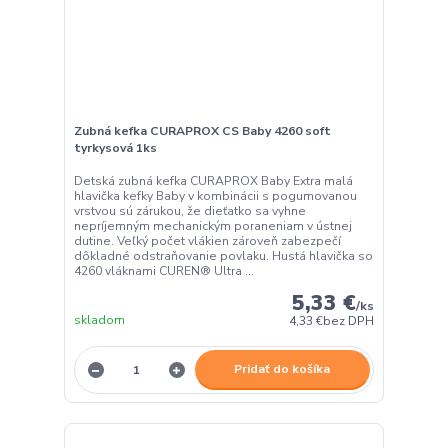
Zubná kefka CURAPROX CS Baby 4260 soft
tyrkysová 1ks
Detská zubná kefka CURAPROX Baby Extra malá
hlavička kefky Baby v kombinácii s pogumovanou
vrstvou sú zárukou, že dieťatko sa vyhne
nepríjemným mechanickým poraneniam v ústnej
dutine. Veľký počet vlákien zároveň zabezpečí
dôkladné odstraňovanie povlaku. Hustá hlavička so
4260 vláknami CUREN® Ultra ...
5,33 €
/
ks
skladom
4,33 €
bez DPH
Pridať do košíka