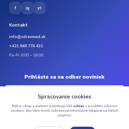
f
ig
yt
Kontakt
info@zdravmed.sk
+421 948 776 431
Po–Pi: 8:00 – 16:00
Prihláste sa na odber noviniek
Spracovanie cookies
Náš e-shop a partneri potrebujú Váš
súhlas
s použitím súborov
Odoberať
cookies, aby Vám mohli zobrazovať informácie týkajúce sa Vašich
záujmov.