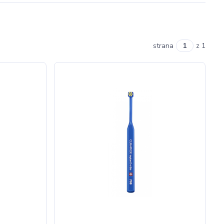
strana
z 1