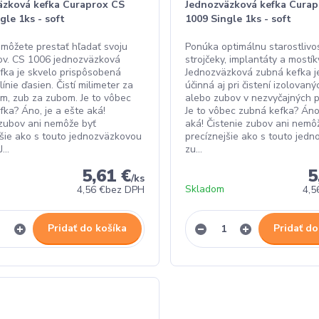
äzková kefka Curaprox CS
Jednozväzková kefka Curap
gle 1ks - soft
1009 Single 1ks - soft
 môžete prestať hľadať svoju
Ponúka optimálnu starostlivo
ov. CS 1006 jednozväzková
strojčeky, implantáty a mostík
fka je skvelo prispôsobená
Jednozväzková zubná kefka j
línie ďasien. Čistí milimeter za
účinná aj pri čistení izolovan
om, zub za zubom. Je to vôbec
alebo zubov v nezvyčajných 
fka? Áno, je a ešte aká!
Je to vôbec zubná kefka? Áno,
 zubov ani nemôže byť
aká! Čistenie zubov ani nemô
jšie ako s touto jednozväzkovou
precíznejšie ako s touto jed
...
zu...
5,61 €
5
/
ks
Skladom
4,56 €
bez DPH
4,5
Pridať do košíka
Pridať do