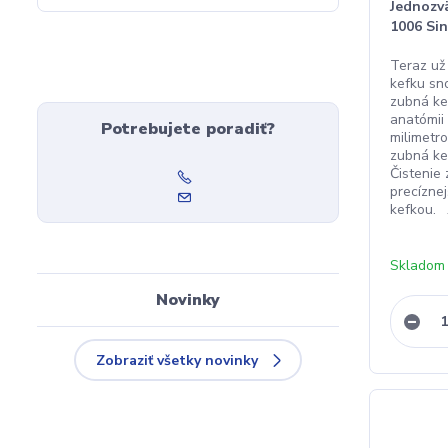
Jednozv
1006 Sin
Teraz už
kefku sn
zubná ke
anatómii 
Potrebujete poradiť?
milimetr
zubná ke
Čistenie
precízne
kefkou. J
Skladom
Novinky
Zobraziť všetky novinky