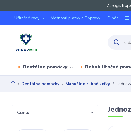
Zaregistrujt
Užitočné rady
Možnosti platby a Dopravy
O nás
Dentálne pomôcky
Rehabilitačné pom
Dentálne pomôcky
Manuálne zubné kefky
Jednozv
Jednoz
Cena: