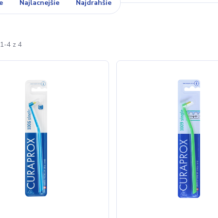
e
Najlacnejšie
Najdrahšie
1-4 z 4