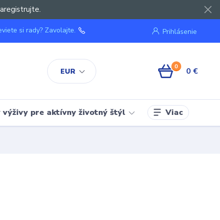
aregistrujte.
viete si rady? Zavolajte.
Prihlásenie
0
0 €
EUR
Viac
výživy pre aktívny životný štýl