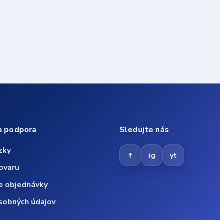
a podpora
Sledujte nás
zky
f
ig
yt
ovaru
e objednávky
sobných údajov