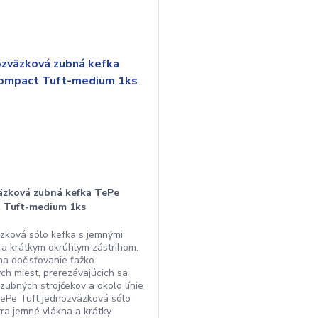
äzková zubná kefka TePe
 Tuft-medium 1ks
zková sólo kefka s jemnými
 a krátkym okrúhlym zástrihom.
a dočisťovanie ťažko
ch miest, prerezávajúcich sa
, zubných strojčekov a okolo línie
TePe Tuft jednozväzková sólo
tra jemné vlákna a krátky