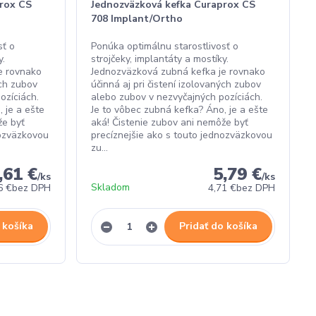
rox CS
Jednozväzková kefka Curaprox CS
708 Implant/Ortho
sť o
Ponúka optimálnu starostlivosť o
y.
strojčeky, implantáty a mostíky.
e rovnako
Jednozväzková zubná kefka je rovnako
ých zubov
účinná aj pri čistení izolovaných zubov
pozíciách.
alebo zubov v nezvyčajných pozíciách.
 je a ešte
Je to vôbec zubná kefka? Áno, je a ešte
že byť
aká! Čistenie zubov ani nemôže byť
nozväzkovou
precíznejšie ako s touto jednozväzkovou
zu...
,61 €
5,79 €
/
ks
/
ks
Skladom
6 €
bez DPH
4,71 €
bez DPH
 košíka
Pridať do košíka