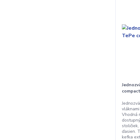
Jednozv
compact
Jednozvä
vláknami
Vhodná n
dostupný
stoličiek
ďasien. 
kefka ex