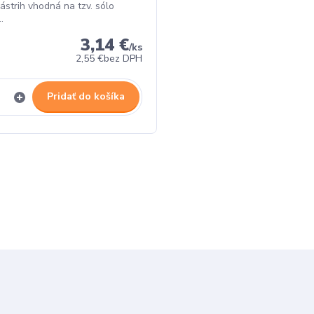
ástrih vhodná na tzv. sólo
.
3,14 €
/
ks
2,55 €
bez DPH
Pridať do košíka