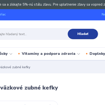
e sa a získajte 5%-nú stálu zľavu. Pre uplatnenie zľavy sa vopred z
Ne
Viac
Hľadať
ôcky
Vitamíny a podpora zdravia
Doplnky 
äzkové zubné kefky
väzkové zubné kefky