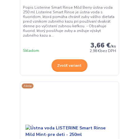
Popis Listerine Smart Rinse Mild Berry ústna voda
250 ml Listerine Smart Rinse je ústna voda s
fluoridom, ktorá pomáha chrániť zuby vášho dieťaťa
pred vznikom zubného kazu pri používaní dvakrát
denne po vyčistení zubnou kefkou. - Obsahuje
fluorid, ktorý posilňuje zuby a znižuje výskyt
zubného kazu a...
3,66 €
/
ks
Skladom
2,98 €
bez DPH
Zvoliť variant
Akcia