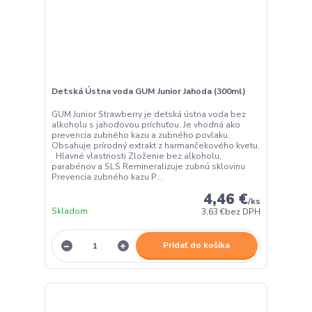
Detská Ústna voda GUM Junior Jahoda (300ml)
GUM Junior Strawberry je detská ústna voda bez
alkoholu s jahodovou príchuťou. Je vhodná ako
prevencia zubného kazu a zubného povlaku.
Obsahuje prírodný extrakt z harmančekového kvetu.
Hlavné vlastnosti Zloženie bez alkoholu,
parabénov a SLS Remineralizuje zubnú sklovinu
Prevencia zubného kazu P...
4,46 €
/
ks
Skladom
3,63 €
bez DPH
Pridať do košíka