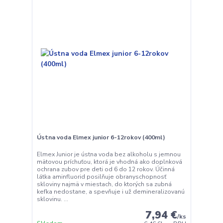
Ústna voda Elmex junior 6-12rokov (400ml)
Elmex Junior je ústna voda bez alkoholu s jemnou
mätovou príchuťou, ktorá je vhodná ako doplnková
ochrana zubov pre deti od 6 do 12 rokov. Účinná
látka aminfluorid posilňuje obranyschopnosť
skloviny najmä v miestach, do ktorých sa zubná
kefka nedostane, a spevňuje i už demineralizovanú
sklovinu. ...
7,94 €
/
ks