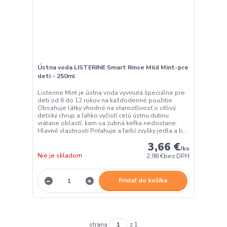
Ústna voda LISTERINE Smart Rinse Mild Mint-pre
deti - 250ml
Listerine Mint je ústna voda vyvinutá špeciálne pre
deti od 6 do 12 rokov na každodenné použitie.
Obsahuje látky vhodné na starostlivosť o citlivý
detský chrup a ľahko vyčistí celú ústnu dutinu
vrátane oblastí, kam sa zubná kefka nedostane.
Hlavné vlastnosti Priťahuje a farbí zvyšky jedla a b...
3,66 €
/
ks
Nie je skladom
2,98 €
bez DPH
Pridať do košíka
strana
z 1