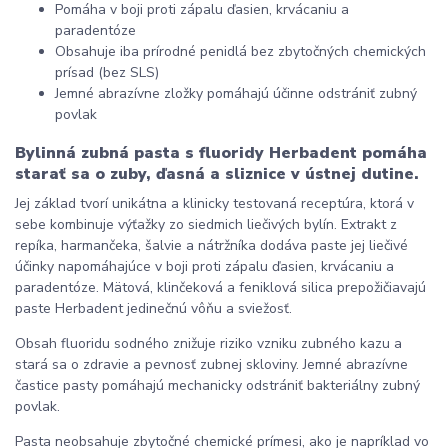
Pomáha v boji proti zápalu ďasien, krvácaniu a
paradentóze
Obsahuje iba prírodné penidlá bez zbytočných chemických
prísad (bez SLS)
Jemné abrazívne zložky pomáhajú účinne odstrániť zubný
povlak
Bylinná zubná pasta s fluoridy Herbadent pomáha
starať sa o zuby, ďasná a sliznice v ústnej dutine.
Jej základ tvorí unikátna a klinicky testovaná receptúra, ktorá v
sebe kombinuje výťažky zo siedmich liečivých bylín. Extrakt z
repíka, harmančeka, šalvie a nátržníka dodáva paste jej liečivé
účinky napomáhajúce v boji proti zápalu ďasien, krvácaniu a
paradentóze. Mätová, klinčeková a feniklová silica prepožičiavajú
paste Herbadent jedinečnú vôňu a sviežosť.
Obsah fluoridu sodného znižuje riziko vzniku zubného kazu a
stará sa o zdravie a pevnosť zubnej skloviny. Jemné abrazívne
častice pasty pomáhajú mechanicky odstrániť bakteriálny zubný
povlak.
Pasta neobsahuje zbytočné chemické prímesi, ako je napríklad vo