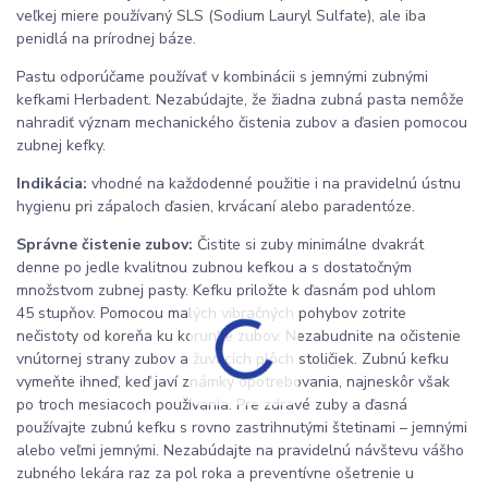
veľkej miere používaný SLS (Sodium Lauryl Sulfate), ale iba
penidlá na prírodnej báze.
Pastu odporúčame používať v kombinácii s jemnými zubnými
kefkami Herbadent. Nezabúdajte, že žiadna zubná pasta nemôže
nahradiť význam mechanického čistenia zubov a ďasien pomocou
zubnej kefky.
Indikácia:
vhodné na každodenné použitie i na pravidelnú ústnu
hygienu pri zápaloch ďasien, krvácaní alebo paradentóze.
Správne čistenie zubov:
Čistite si zuby minimálne dvakrát
denne po jedle kvalitnou zubnou kefkou a s dostatočným
množstvom zubnej pasty. Kefku priložte k ďasnám pod uhlom
45 stupňov. Pomocou malých vibračných pohybov zotrite
nečistoty od koreňa ku korunke zubov. Nezabudnite na očistenie
vnútornej strany zubov a žuvacích plôch stoličiek. Zubnú kefku
vymeňte ihneď, keď javí známky opotrebovania, najneskôr však
po troch mesiacoch používania. Pre zdravé zuby a ďasná
používajte zubnú kefku s rovno zastrihnutými štetinami – jemnými
alebo veľmi jemnými. Nezabúdajte na pravidelnú návštevu vášho
zubného lekára raz za pol roka a preventívne ošetrenie u