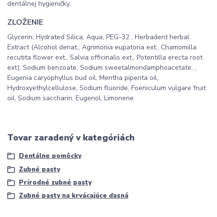
dentálnej hygieničky.
ZLOŽENIE
Glycerin, Hydrated Silica, Aqua, PEG-32 , Herbadent herbal
Extract (Alcohol denat., Agrimonia eupatoria ext., Chamomilla
recutita flower ext., Salvia officinalis ext., Potentilla erecta root
ext), Sodium benzoate, Sodium sweetalmondamphoacetate, ,
Eugenia caryophyllus bud oil, Mentha piperita oil,
Hydroxyethylcellulose, Sodium fluoride, Foeniculum vulgare fruit
oil, Sodium saccharin, Eugenol, Limonene
Tovar zaradený v kategóriách
Dentálne pomôcky
Zubné pasty
Prírodné zubné pasty
Zubné pasty na krvácajúce ďasná