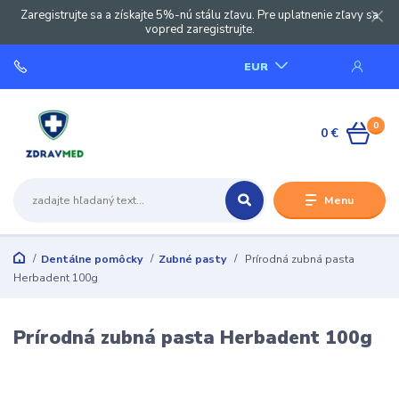
Zaregistrujte sa a získajte 5%-nú stálu zľavu. Pre uplatnenie zľavy sa
vopred zaregistrujte.
EUR
0
0 €
Menu
Dentálne pomôcky
Zubné pasty
Prírodná zubná pasta
Herbadent 100g
Prírodná zubná pasta Herbadent 100g