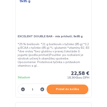
EXCELENT DOUBLE BAR - mix príchutí, 9x85 g
*25 % bielkovín *21 g bielkovín v tyčinke (85 g) *3,2
g BCAA v tyčinke (85 g) *L-glutamín *vitamíny B2, B3
*dve vrstvy *bez gluténu v pravej čokoláde či
jogurte (podľa príchutí)Použitie: po rozbalení je
výrobok určený k okamžitej spotrebe.
Upozornenie: Proteínová tyčinka s prídavkom
vitamínov a gl...
22,58 €
Skladom
18,36 €
bez DPH
Pridať do košíka