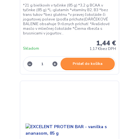
*21 g bielkovín v tyčinke (85 g) *3,2 g BCAA v
tyčinke (85 g) *L-glutamín *vitamíny B2, B3 *bez
trans tukov *bez gluténu *v pravej čokoláde či
jogurtovej poleve (podľa príchute)DÁRČEKOVÉ
BALENIE obsahuje 9 rôznych príchutí: *Arašidové
maslo v mliečnej čokoláde *Čierna ríbezľa s
brusnicami v jogurtov...
1,44 €
Skladom
1,17 €
bez DPH
Pridať do košíka