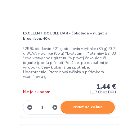
EXCELENT DOUBLE BAR - čokoláda + nugát s
brusnicou, 40 g
*25 % bielkovín *21 g bielkovín v tyčinke (85 g) *3,2
g BCAA v tyčinke (85 g) *L-glutamín *vitamíny B2, B3
*dve vrstvy *bez gluténu *v pravej čokoláde či
jogurte (podľa príchutí)Použitie: po rozbalení je
výrobok určený k okamžitej spotrebe.
Upozornenie: Proteínová tyčinka s prídavkom
vitamínov a g...
1,44 €
Nie je skladom
1,17 €
bez DPH
Pridať do košíka