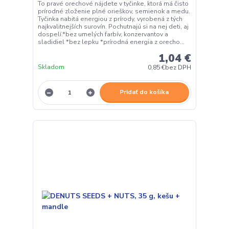
To pravé orechové nájdete v tyčinke, ktorá má čisto
prírodné zloženie plné orieškov, semienok a medu.
Tyčinka nabitá energiou z prírody, vyrobená z tých
najkvalitnejších surovín. Pochutnajú si na nej deti, aj
dospelí.*bez umelých farbív, konzervantov a
sladidiel *bez lepku *prírodná energia z orecho...
1,04 €
Skladom
0,85 €
bez DPH
Pridať do košíka