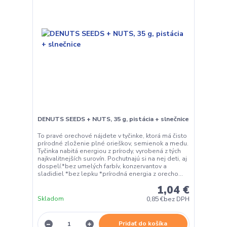
DENUTS SEEDS + NUTS, 35 g, pistácia + slnečnice
To pravé orechové nájdete v tyčinke, ktorá má čisto
prírodné zloženie plné orieškov, semienok a medu.
Tyčinka nabitá energiou z prírody, vyrobená z tých
najkvalitnejších surovín. Pochutnajú si na nej deti, aj
dospelí.*bez umelých farbív, konzervantov a
sladidiel *bez lepku *prírodná energia z orecho...
1,04 €
Skladom
0,85 €
bez DPH
Pridať do košíka