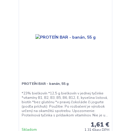
PROTEÍN BAR - banán, 55 g
*23% bielkovín *12,5 g bielkovín v jednej tyčinke
*vitamíny B1, B2, B3, B5, B6, B12, E, kyselina listová,
biotín *bez gluténu *v pravej čokoláde či jogurte
(podľa príchuti) Použitie: Po rozbalení je výrobok
určený na okamžitú spotrebu. Upozornenie:
Proteínová tyčinka s prídavkom vitamínov. Nie je u...
1,61 €
Skladom
1,31 €
bez DPH