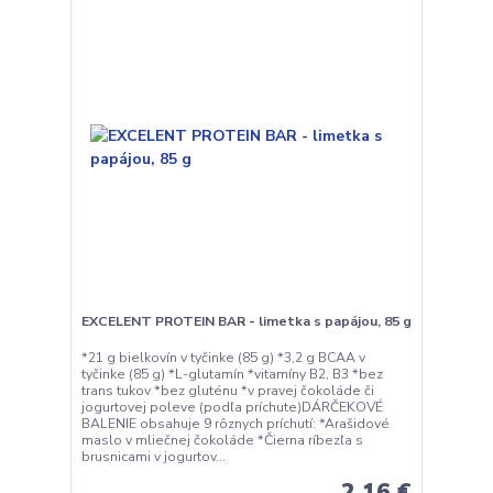
EXCELENT PROTEIN BAR - limetka s papájou, 85 g
*21 g bielkovín v tyčinke (85 g) *3,2 g BCAA v
tyčinke (85 g) *L-glutamín *vitamíny B2, B3 *bez
trans tukov *bez gluténu *v pravej čokoláde či
jogurtovej poleve (podľa príchute)DÁRČEKOVÉ
BALENIE obsahuje 9 rôznych príchutí: *Arašidové
maslo v mliečnej čokoláde *Čierna ríbezľa s
brusnicami v jogurtov...
2,16 €