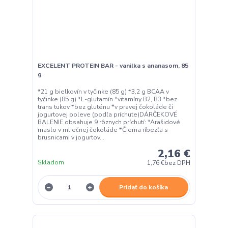
EXCELENT PROTEIN BAR - vanilka s ananasom, 85
g
*21 g bielkovín v tyčinke (85 g) *3,2 g BCAA v
tyčinke (85 g) *L-glutamín *vitamíny B2, B3 *bez
trans tukov *bez gluténu *v pravej čokoláde či
jogurtovej poleve (podľa príchute)DÁRČEKOVÉ
BALENIE obsahuje 9 rôznych príchutí: *Arašidové
maslo v mliečnej čokoláde *Čierna ríbezľa s
brusnicami v jogurtov...
2,16 €
Skladom
1,76 €
bez DPH
Pridať do košíka