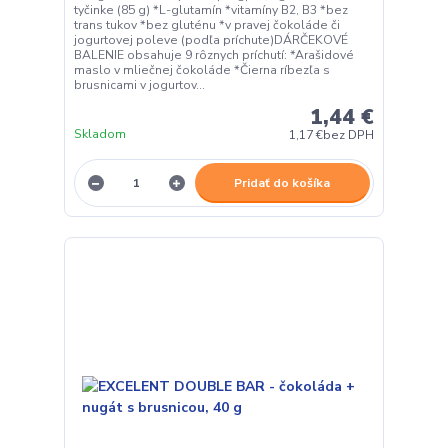
tyčinke (85 g) *L-glutamín *vitamíny B2, B3 *bez
trans tukov *bez gluténu *v pravej čokoláde či
jogurtovej poleve (podľa príchute)DÁRČEKOVÉ
BALENIE obsahuje 9 rôznych príchutí: *Arašidové
maslo v mliečnej čokoláde *Čierna ríbezľa s
brusnicami v jogurtov...
1,44 €
Skladom
1,17 €
bez DPH
Pridať do košíka