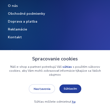
O nás
Obchodné podmienky
Doprava a platba
Reklamácie
Kontakt
Zákaznícka podpora
Spracovanie cookies
Časté otázky
Náš e-shop a partneri potrebujú Váš
súhlas
s použitím súborov
Vrátenie tovaru
cookies, aby Vám mohli zobrazovať informácie týkajúce sa Vašich
záujmov.
Sledovanie objednávky
Ochrana osobných údajov
Súhlasím
Nastavenia
Sledujte nás
Súhlas môžete odmietnuť
tu
.