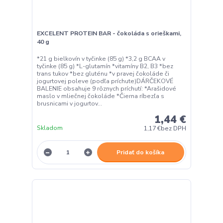
EXCELENT PROTEIN BAR - čokoláda s orieškami,
40 g
*21 g bielkovín v tyčinke (85 g) *3,2 g BCAA v
tyčinke (85 g) *L-glutamín *vitamíny B2, B3 *bez
trans tukov *bez gluténu *v pravej čokoláde či
jogurtovej poleve (podľa príchute)DÁRČEKOVÉ
BALENIE obsahuje 9 rôznych príchutí: *Arašidové
maslo v mliečnej čokoláde *Čierna ríbezľa s
brusnicami v jogurtov...
1,44 €
Skladom
1,17 €
bez DPH
Pridať do košíka