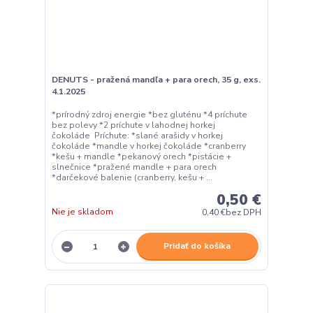
DENUTS - pražená mandľa + para orech, 35 g, exs.
4.1.2025
*prírodný zdroj energie *bez gluténu *4 príchute
bez polevy *2 príchute v lahodnej horkej
čokoláde Príchute: *slané arašidy v horkej
čokoláde *mandle v horkej čokoláde *cranberry
*kešu + mandle *pekanový orech *pistácie +
slnečnice *pražené mandle + para orech
*darčekové balenie (cranberry, kešu + ...
0,50 €
Nie je skladom
0,40 €
bez DPH
Pridať do košíka