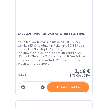
EXCELENT PROTEIN BAR, 85 g, jahodová torta
*21 g bielkovín v tyčinke (85 g) *3,2 g BCAA v
tyčinke (85 g) *L-glutamín *vitamíny B2, B3 *bez
trans tukov *bez lepku *v pravej čokoláde či
jogurtovej poleve (podľa príchuti)DARČEKOVÉ
BALENIE Obsahuje 9 rôznych príchutí:*Arašidové
maslo v mliečnej čokoláde *Čierne ríbezle s
brusnicami v jogurtovej ...
2,16 €
Skladom
1,76 €
bez DPH
Pridať do košíka