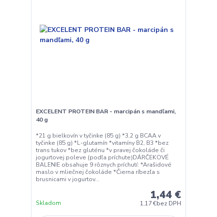
EXCELENT PROTEIN BAR - marcipán s mandľami,
40 g
*21 g bielkovín v tyčinke (85 g) *3,2 g BCAA v
tyčinke (85 g) *L-glutamín *vitamíny B2, B3 *bez
trans tukov *bez gluténu *v pravej čokoláde či
jogurtovej poleve (podľa príchute)DÁRČEKOVÉ
BALENIE obsahuje 9 rôznych príchutí: *Arašidové
maslo v mliečnej čokoláde *Čierna ríbezľa s
brusnicami v jogurtov...
1,44 €
Skladom
1,17 €
bez DPH