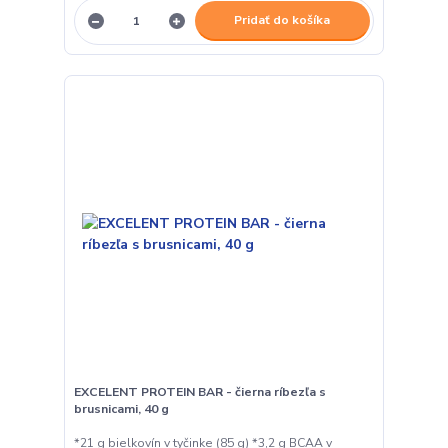
Pridať do košíka
EXCELENT PROTEIN BAR - čierna ríbezľa s
brusnicami, 40 g
*21 g bielkovín v tyčinke (85 g) *3,2 g BCAA v