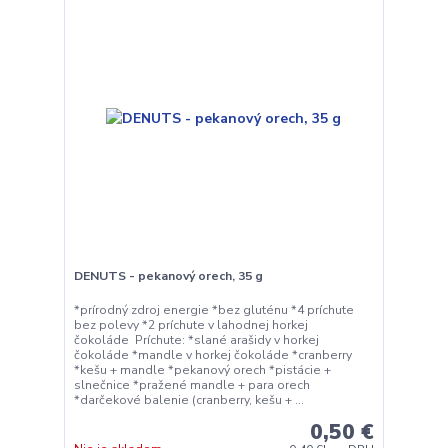
DENUTS - pekanový orech, 35 g
*prírodný zdroj energie *bez gluténu *4 príchute
bez polevy *2 príchute v lahodnej horkej
čokoláde Príchute: *slané arašidy v horkej
čokoláde *mandle v horkej čokoláde *cranberry
*kešu + mandle *pekanový orech *pistácie +
slnečnice *pražené mandle + para orech
*darčekové balenie (cranberry, kešu + ...
0,50 €