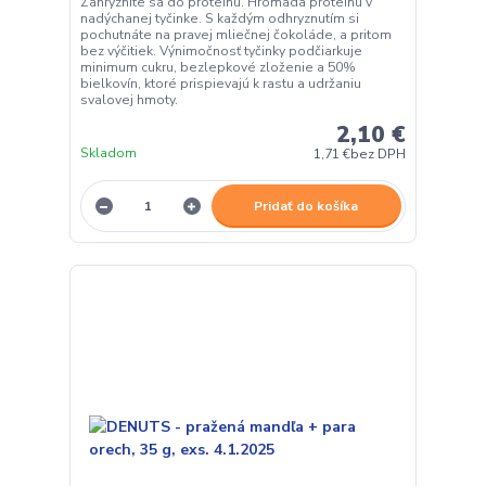
Zahryznite sa do proteínu. Hromada proteínu v
nadýchanej tyčinke. S každým odhryznutím si
pochutnáte na pravej mliečnej čokoláde, a pritom
bez výčitiek. Výnimočnosť tyčinky podčiarkuje
minimum cukru, bezlepkové zloženie a 50%
bielkovín, ktoré prispievajú k rastu a udržaniu
svalovej hmoty.
2,10 €
Skladom
1,71 €
bez DPH
Pridať do košíka