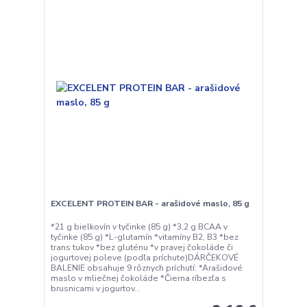
EXCELENT PROTEIN BAR - arašidové maslo, 85 g
*21 g bielkovín v tyčinke (85 g) *3,2 g BCAA v
tyčinke (85 g) *L-glutamín *vitamíny B2, B3 *bez
trans tukov *bez gluténu *v pravej čokoláde či
jogurtovej poleve (podľa príchute)DÁRČEKOVÉ
BALENIE obsahuje 9 rôznych príchutí: *Arašidové
maslo v mliečnej čokoláde *Čierna ríbezľa s
brusnicami v jogurtov...