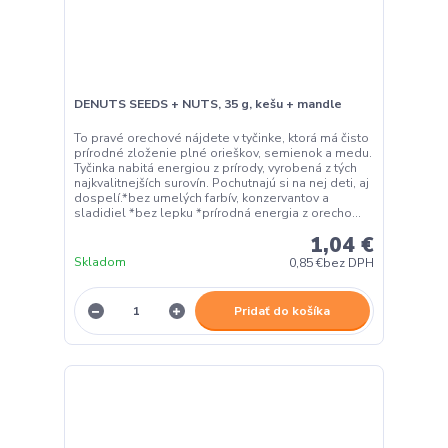
DENUTS SEEDS + NUTS, 35 g, kešu + mandle
To pravé orechové nájdete v tyčinke, ktorá má čisto
prírodné zloženie plné orieškov, semienok a medu.
Tyčinka nabitá energiou z prírody, vyrobená z tých
najkvalitnejších surovín. Pochutnajú si na nej deti, aj
dospelí.*bez umelých farbív, konzervantov a
sladidiel *bez lepku *prírodná energia z orecho...
1,04 €
Skladom
0,85 €
bez DPH
Pridať do košíka