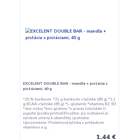
EXCELENT DOUBLE BAR - mandľa + pistácia s
pistáciami, 40 g
*25 % bielkovín *21 g bielkovín v tyčinke (85 g) *3,2
g BCAA v tyčinke (85 g) *L-glutamín *vitamíny B2, B3
*dve vrstvy *bez gluténu *v pravej čokoláde či
jogurte (podľa príchutí)Použitie: po rozbalení je
výrobok určený k okamžitej spotrebe.
Upozornenie: Proteínová tyčinka s prídavkom
vitamínov a g...
1,44 €