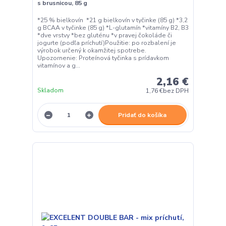
s brusnicou, 85 g
*25 % bielkovín *21 g bielkovín v tyčinke (85 g) *3,2
g BCAA v tyčinke (85 g) *L-glutamín *vitamíny B2, B3
*dve vrstvy *bez gluténu *v pravej čokoláde či
jogurte (podľa príchutí)Použitie: po rozbalení je
výrobok určený k okamžitej spotrebe.
Upozornenie: Proteínová tyčinka s prídavkom
vitamínov a g...
2,16 €
Skladom
1,76 €
bez DPH
Pridať do košíka