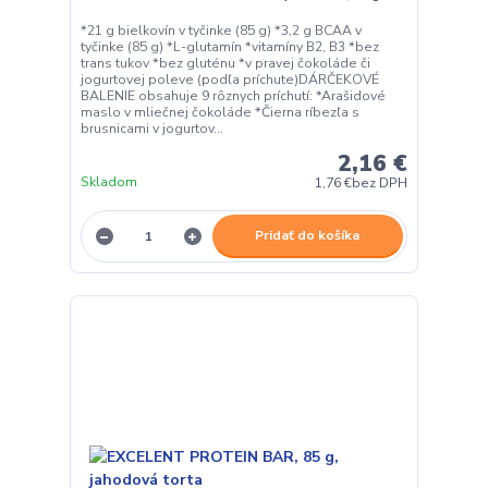
*21 g bielkovín v tyčinke (85 g) *3,2 g BCAA v
tyčinke (85 g) *L-glutamín *vitamíny B2, B3 *bez
trans tukov *bez gluténu *v pravej čokoláde či
jogurtovej poleve (podľa príchute)DÁRČEKOVÉ
BALENIE obsahuje 9 rôznych príchutí: *Arašidové
maslo v mliečnej čokoláde *Čierna ríbezľa s
brusnicami v jogurtov...
2,16 €
Skladom
1,76 €
bez DPH
Pridať do košíka