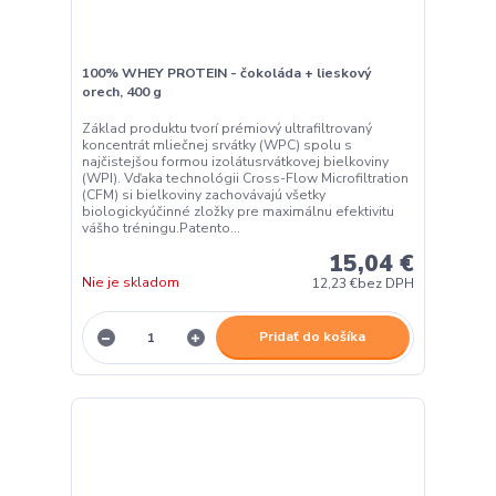
100% WHEY PROTEIN - čokoláda + lieskový
orech, 400 g
Základ produktu tvorí prémiový ultrafiltrovaný
koncentrát mliečnej srvátky (WPC) spolu s
najčistejšou formou izolátusrvátkovej bielkoviny
(WPI). Vďaka technológii Cross-Flow Microfiltration
(CFM) si bielkoviny zachovávajú všetky
biologickyúčinné zložky pre maximálnu efektivitu
vášho tréningu.Patento...
15,04 €
Nie je skladom
12,23 €
bez DPH
Pridať do košíka