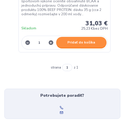
športovom výkone oceníte obsiahnuté BCAA a
jednoduchú prípravu. Odporúčané dávkovanie
produktu 100% BEEF PROTEIN: dávku 35 g (cca 2
odmerky) rozmiešajte v 200 ml vody...
31,03 €
Skladom
25,23 €
bez DPH
Pridať do košíka
strana
z 1
Potrebujete poradiť?