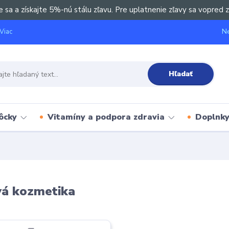
e sa a získajte 5%-nú stálu zľavu. Pre uplatnenie zľavy sa vopred z
Ne
Viac
Hľadať
ôcky
Vitamíny a podpora zdravia
Doplnky 
vá kozmetika