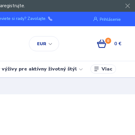
aregistrujte.
viete si rady? Zavolajte.
Prihlásenie
0
0 €
EUR
Viac
výživy pre aktívny životný štýl