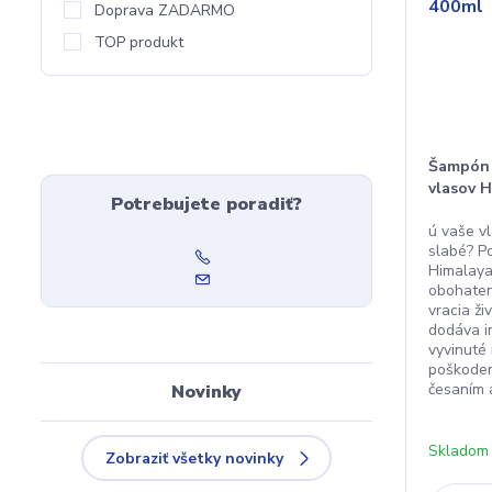
Doprava ZADARMO
TOP produkt
Šampón 
vlasov 
Potrebujete poradiť?
ú vaše v
slabé? P
Himalaya
obohaten
vracia ž
dodáva im
vyvinuté
poškoden
česaním a
Novinky
Skladom
Zobraziť všetky novinky