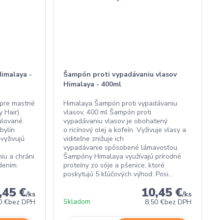
imalaya -
Šampón proti vypadávaniu vlasov
Himalaya - 400ml
 pre mastné
Himalaya Šampón proti vypadávaniu
 Hair).
vlasov, 400 ml Šampón proti
ulované
vypadávaniu vlasov je obohatený
bylín
o ricínový olej a kofeín. Vyživuje vlasy a
vyživujú
viditeľne znižuje ich
vypadávanie spôsobené lámavosťou.
iu a chráni
Šampóny Himalaya využívajú prírodné
dením.
proteíny zo sóje a pšenice, ktoré
poskytujú 5 kľúčových výhod: Posi...
,45 €
10,45 €
/
ks
/
ks
Skladom
0 €
bez DPH
8,50 €
bez DPH