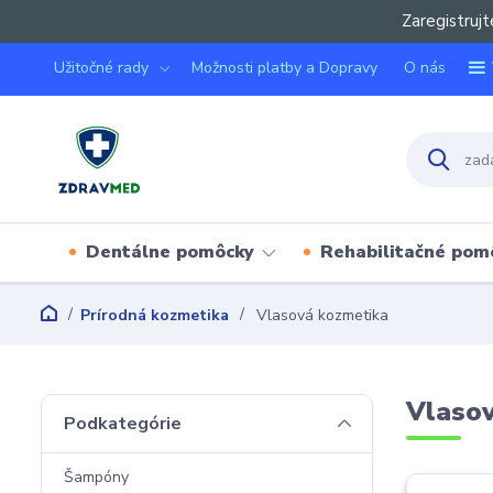
Zaregistrujt
Užitočné rady
Možnosti platby a Dopravy
O nás
Dentálne pomôcky
Rehabilitačné pom
Prírodná kozmetika
Vlasová kozmetika
Vlaso
Podkategórie
Šampóny