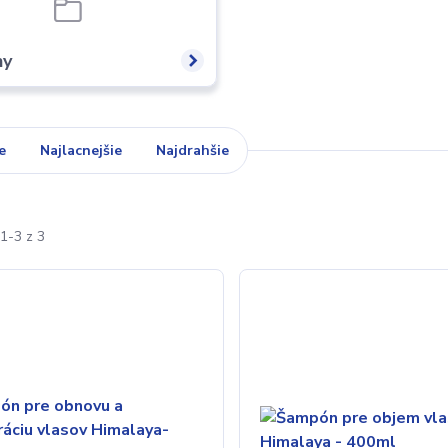
ny
e
Najlacnejšie
Najdrahšie
1-3 z 3