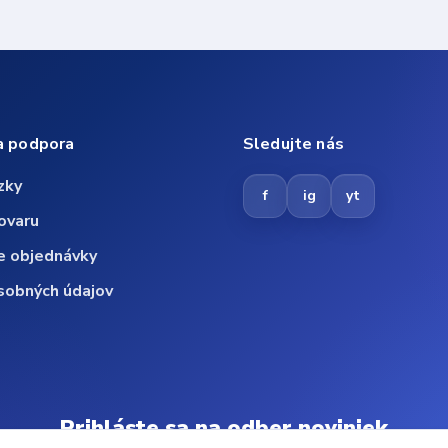
a podpora
Sledujte nás
zky
f
ig
yt
ovaru
e objednávky
sobných údajov
Prihláste sa na odber noviniek