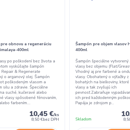
pre obnovu a regeneráciu
Šampón pre objem vlasov H
Himalaya-400ml
400ml
lasy po poškodení bez života a
Šampón špeciálne vytvorený
otom vyskúšajte šampón
vlasy bez objemu (Flat/Greasy
 Repair & Regenerate
Vhodný aj pre farbené a ond
ý o arganový olej. Šampón
vlasy. Obohatený o výťažky z 
ivot poškodeným vlasom a
bohatých na bielkoviny, ktoré 
 silu a zdravie. Špeciálne
vlasy a tak zvyšujú ich
 na suché, kučeravé alebo
pevnosť.Zabraňuje vypadávan
é vlasy spôsobené fénovaním,
ich pred každodenným poško
lebo farbením....
Papája je zdrojom p...
10,45 €
10
/
ks
Skladom
8,50 €
bez DPH
8,5