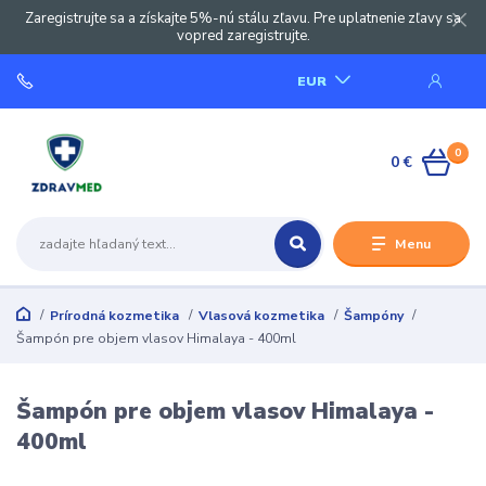
Zaregistrujte sa a získajte 5%-nú stálu zľavu. Pre uplatnenie zľavy sa
vopred zaregistrujte.
EUR
0
0 €
Menu
Prírodná kozmetika
Vlasová kozmetika
Šampóny
Šampón pre objem vlasov Himalaya - 400ml
Šampón pre objem vlasov Himalaya -
400ml