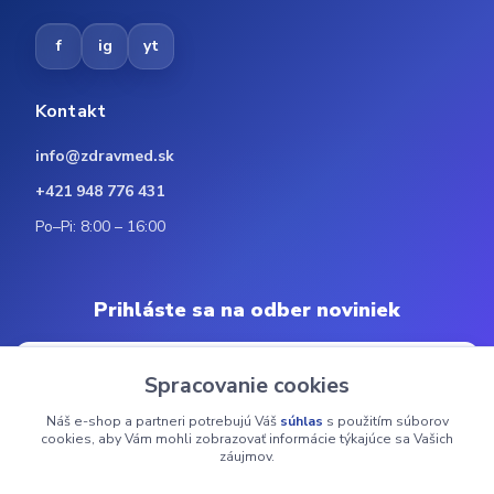
f
ig
yt
Kontakt
info@zdravmed.sk
+421 948 776 431
Po–Pi: 8:00 – 16:00
Prihláste sa na odber noviniek
Spracovanie cookies
Náš e-shop a partneri potrebujú Váš
súhlas
s použitím súborov
Odoberať
cookies, aby Vám mohli zobrazovať informácie týkajúce sa Vašich
záujmov.