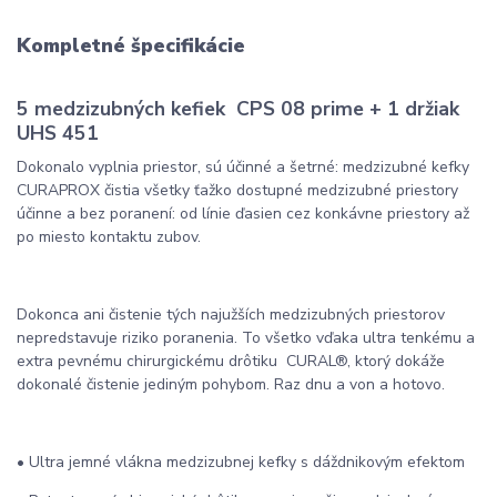
Kompletné špecifikácie
5 medzizubných kefiek CPS 08 prime + 1 držiak
UHS 451
Dokonalo vyplnia priestor, sú účinné a šetrné: medzizubné kefky
CURAPROX čistia všetky ťažko dostupné medzizubné priestory
účinne a bez poranení: od línie ďasien cez konkávne priestory až
po miesto kontaktu zubov.
Dokonca ani čistenie tých najužších medzizubných priestorov
nepredstavuje riziko poranenia. To všetko vďaka ultra tenkému a
extra pevnému chirurgickému drôtiku CURAL®, ktorý dokáže
dokonalé čistenie jediným pohybom. Raz dnu a von a hotovo.
• Ultra jemné vlákna medzizubnej kefky s dáždnikovým efektom