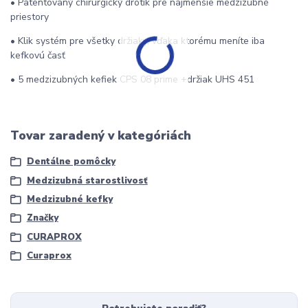
• Patentovaný chirurgický drôtik pre najmenšie medzizubné
priestory
• Klik systém pre všetky držiaky, vďaka ktorému meníte iba
kefkovú časť
• 5 medzizubných kefiek CPS 08 prime +držiak UHS 451
Tovar zaradený v kategóriách
Dentálne pomôcky
Medzizubná starostlivosť
Medzizubné kefky
Značky
CURAPROX
Curaprox