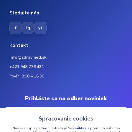
Sledujte nás
f
ig
yt
Kontakt
info@zdravmed.sk
+421 948 776 431
Po–Pi: 8:00 – 16:00
Prihláste sa na odber noviniek
Spracovanie cookies
Náš e-shop a partneri potrebujú Váš
súhlas
s použitím súborov
Odoberať