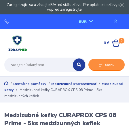
Zaregistrujte sa a získajte 5%-nú stálu zľavu. Pre uplatnenie zľavy sa
vopred zaregistrujte.
EUR
0
0 €
Menu
Dentálne pomôcky
Medzizubná starostlivosť
Medzizubné
kefky
Medzizubné kefky CURAPROX CPS 08 Prime - 5ks
medzizunných kefiek
Medzizubné kefky CURAPROX CPS 08
Prime - 5ks medzizunných kefiek