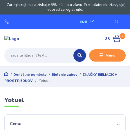
Zaregistrujte sa a získajte 5%-nú stálu zľavu. Pre uplatnenie zľavy sa
vopred zaregistrujte.
EUR
0
0 €
Menu
Dentálne pomôcky
Bielenie zubov
ZNAČKY BIELIACICH
PROSTRIEDKOV
Yotuel
Yotuel
Cena: