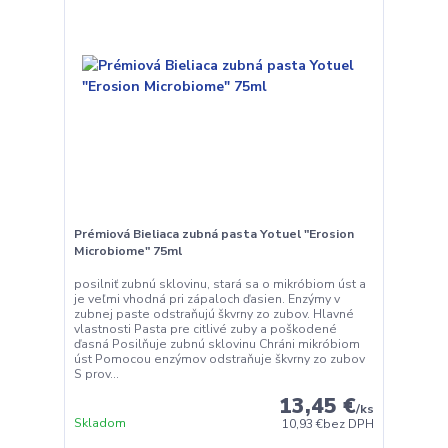
Prémiová Bieliaca zubná pasta Yotuel "Erosion
Microbiome" 75ml
posilniť zubnú sklovinu, stará sa o mikróbiom úst a
je veľmi vhodná pri zápaloch ďasien. Enzýmy v
zubnej paste odstraňujú škvrny zo zubov. Hlavné
vlastnosti Pasta pre citlivé zuby a poškodené
ďasná Posilňuje zubnú sklovinu Chráni mikróbiom
úst Pomocou enzýmov odstraňuje škvrny zo zubov
S prov...
13,45 €
/
ks
Skladom
10,93 €
bez DPH