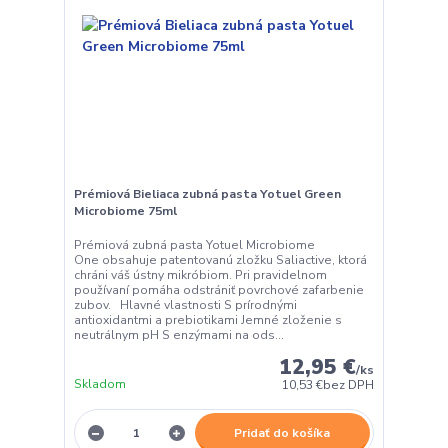
Prémiová Bieliaca zubná pasta Yotuel Green
Microbiome 75ml
Prémiová zubná pasta Yotuel Microbiome
One obsahuje patentovanú zložku Saliactive, ktorá
chráni váš ústny mikróbiom. Pri pravidelnom
používaní pomáha odstrániť povrchové zafarbenie
zubov. Hlavné vlastnosti S prírodnými
antioxidantmi a prebiotikami Jemné zloženie s
neutrálnym pH S enzýmami na ods...
12,95 €
/
ks
Skladom
10,53 €
bez DPH
Pridať do košíka