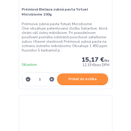
Prémiová Bieliaca zubná pasta Yotuel
Microbiome 100g
Prémiová zubná pasta Yotuel Microbiome
One obsahuje patentovanú zložku Saliactive, ktorá
chráni váš ústny mikróbiom. Pri pravidelnom
používaní pomáha odstrániť povrchové zafarbenie
zubov. Hlavné vlastnosti Prémiová zubná pasta na
ochranu ústneho mikrobiomu Obsahuje 1 450 ppm
fluoridov S karbamid p...
15,17 €
/
ks
Skladom
12,33 €
bez DPH
Pridať do košíka