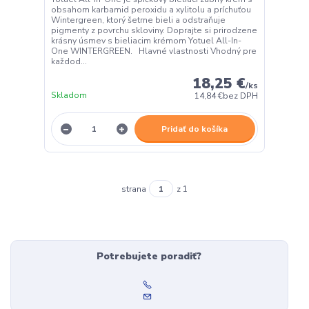
obsahom karbamid peroxidu a xylitolu a príchuťou
Wintergreen, ktorý šetrne bieli a odstraňuje
pigmenty z povrchu skloviny. Doprajte si prirodzene
krásny úsmev s bieliacim krémom Yotuel All-In-
One WINTERGREEN. Hlavné vlastnosti Vhodný pre
každod...
18,25 €
/
ks
Skladom
14,84 €
bez DPH
Pridať do košíka
strana
z 1
Potrebujete poradiť?