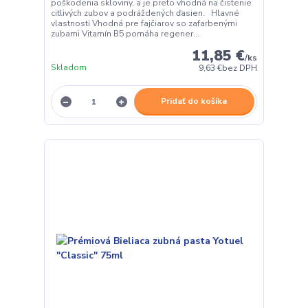
poškodenia skloviny, a je preto vhodná na čistenie
citlivých zubov a podráždených ďasien. Hlavné
vlastnosti Vhodná pre fajčiarov so zafarbenými
zubami Vitamín B5 pomáha regener...
11,85 €
/
ks
Skladom
9,63 €
bez DPH
Pridať do košíka