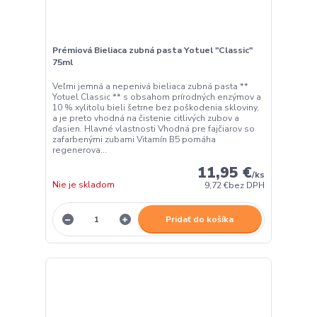
Prémiová Bieliaca zubná pasta Yotuel "Classic"
75ml
Veľmi jemná a nepenivá bieliaca zubná pasta **
Yotuel Classic ** s obsahom prírodných enzýmov a
10 % xylitolu bieli šetrne bez poškodenia skloviny,
a je preto vhodná na čistenie citlivých zubov a
ďasien. Hlavné vlastnosti Vhodná pre fajčiarov so
zafarbenými zubami Vitamín B5 pomáha
regenerova...
11,95 €
/
ks
Nie je skladom
9,72 €
bez DPH
Pridať do košíka