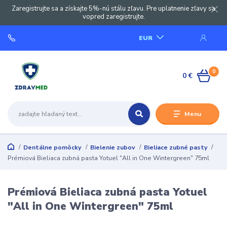
Zaregistrujte sa a získajte 5%-nú stálu zľavu. Pre uplatnenie zľavy sa
vopred zaregistrujte.
EUR
0
0 €
Menu
Dentálne pomôcky
Bielenie zubov
Bieliace zubné pasty
Prémiová Bieliaca zubná pasta Yotuel "All in One Wintergreen" 75ml
Prémiová Bieliaca zubná pasta Yotuel
"All in One Wintergreen" 75ml