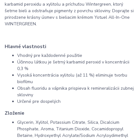
karbamid peroxidu a xylitolu a príchuťou Wintergreen, ktorý
šetrne bieli a odstraňuje pigmenty z povrchu skloviny. Doprajte si
prirodzene krásny úsmev s bieliacim krémom Yotuel All-In-One
WINTERGREEN.
Hlavné vlastnosti
Vhodný pre každodenné použitie
Účinnou látkou je šetrný karbamid peroxid v koncentrácii
0,3 %
Vysoká koncentrácia xylitolu (až 11 %) eliminuje tvorbu
biofilmu
Obsah fluoridu a vápnika prispieva k remineralizácii zubnej
skloviny
Určené pre dospelých
Zloženie
Glycerin, Xylitol, Potassium Citrate, Silica, Dicalcium
Phosphate, Aroma, Titanium Dioxide, Cocamidopropyl
Betaine, Hydroxyethyl Acrylate/Sodium Acryloydimethyl