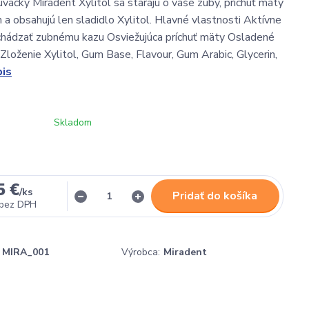
uvačky Miradent Xylitol sa starájú o vaše zuby, príchuť mäty
 a obsahujú len sladidlo Xylitol. Hlavné vlastnosti Aktívne
hádzať zubnému kazu Osviežujúca príchuť mäty Osladené
 Zloženie Xylitol, Gum Base, Flavour, Gum Arabic, Glycerin,
pis
Skladom
5 €
/
ks
Pridať do košíka
bez DPH
MIRA_001
Výrobca:
Miradent