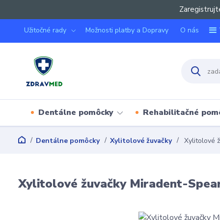
Zaregistrujt
Užitočné rady
Možnosti platby a Dopravy
O nás
Dentálne pomôcky
Rehabilitačné pom
Dentálne pomôcky
Xylitolové žuvačky
Xylitolové 
Xylitolové žuvačky Miradent-Spea