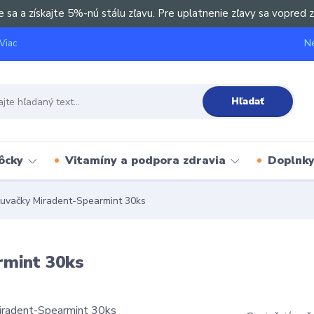
e sa a získajte 5%-nú stálu zľavu. Pre uplatnenie zľavy sa vopred z
Ne
Viac
Hľadať
ôcky
Vitamíny a podpora zdravia
Doplnky 
žuvačky Miradent-Spearmint 30ks
rmint 30ks