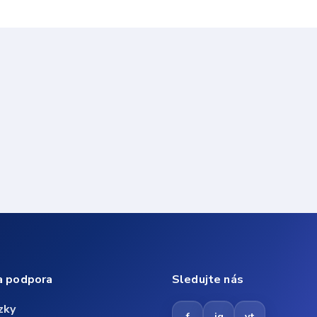
a podpora
Sledujte nás
zky
f
ig
yt