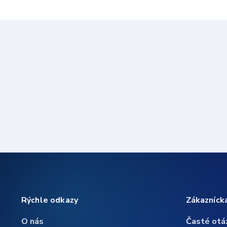
Rýchle odkazy
Zákazníck
O nás
Časté otá