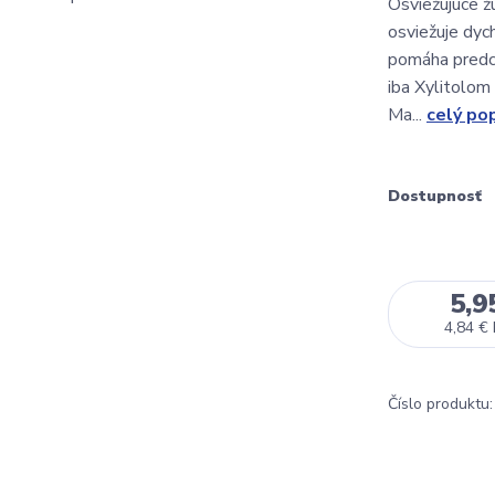
Osviežujúce ž
osviežuje dych
pomáha predc
iba Xylitolom
Ma...
celý po
Dostupnosť
5,9
4,84 €
Číslo produktu: