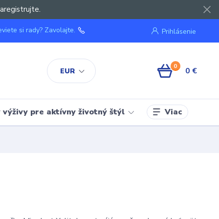
aregistrujte.
viete si rady? Zavolajte.
Prihlásenie
0
0 €
EUR
Viac
výživy pre aktívny životný štýl