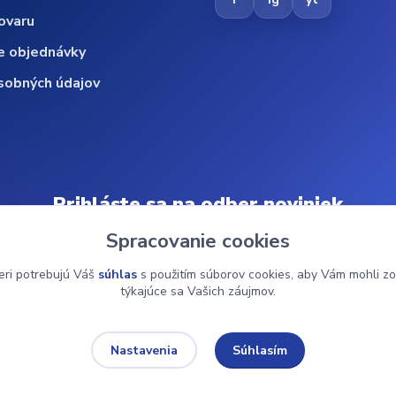
ovaru
e objednávky
sobných údajov
Prihláste sa na odber noviniek
Spracovanie cookies
Odoberať
eri potrebujú Váš
súhlas
s použitím súborov cookies, aby Vám mohli zo
týkajúce sa Vašich záujmov.
© 2024 ZdravMed.sk | Všetky práva vyhradené
Súhlasím
Nastavenia