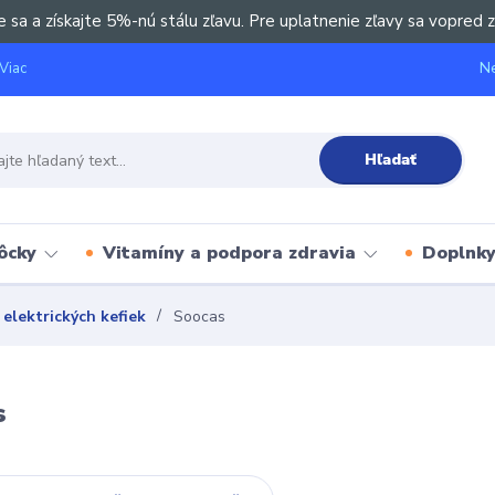
e sa a získajte 5%-nú stálu zľavu. Pre uplatnenie zľavy sa vopred z
Ne
Viac
Hľadať
ôcky
Vitamíny a podpora zdravia
Doplnky 
elektrických kefiek
Soocas
s