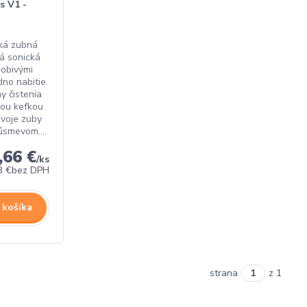
s V1 -
ká zubná
á sonická
sobivými
no nabitie.
y čistenia
kou kefkou
voje zuby
úsmevom....
,66 €
/
ks
3 €
bez DPH
 košíka
strana
z 1