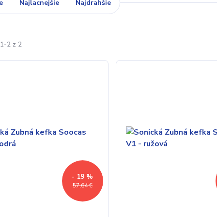
e
Najlacnejšie
Najdrahšie
1-2 z 2
- 19 %
57,64 €