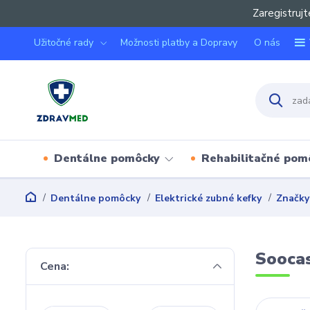
Zaregistrujt
Užitočné rady
Možnosti platby a Dopravy
O nás
Dentálne pomôcky
Rehabilitačné pom
Dentálne pomôcky
Elektrické zubné kefky
Značky 
Sooca
Cena: