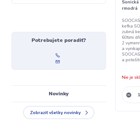
Sonická
rmodrá
SOOCAS 
kefka S
zubná ke
60timi d
Potrebujete poradiť?
2 vymenit
a vynika
SOOCAS V
a poteší
Nie je s
Novinky
Zobraziť všetky novinky