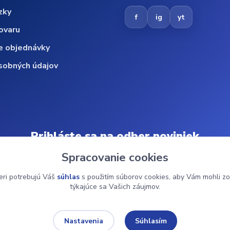
zky
f
ig
yt
ovaru
e objednávky
sobných údajov
Prihláste sa na odber noviniek
Spracovanie cookies
Odoberať
eri potrebujú Váš
súhlas
s použitím súborov cookies, aby Vám mohli zo
týkajúce sa Vašich záujmov.
© 2024 ZdravMed.sk | Všetky práva vyhradené
Súhlasím
Nastavenia