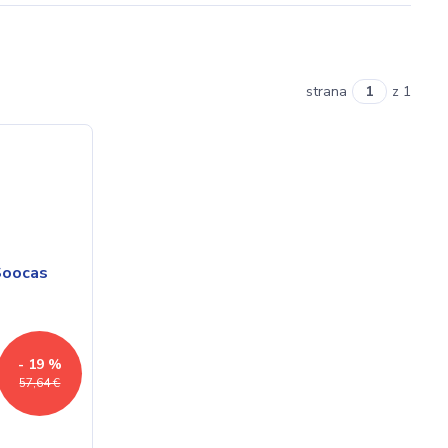
strana
z 1
- 19 %
57,64 €