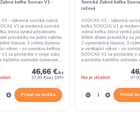
 Zubná kefka Soocas V1 -
Sonická Zubná kefka Sooca
ružová
V1 - výkonná sonická zubná
SOOCAS V1 - výkonná sonic
OOCAS V1 je moderná sonická
kefka SOOCAS V1 je modern
fka, ktorá vyniká pôsobivými
zubná kefka, ktorá vyniká pô
ňami prevádzky na jedno nabitie.
60timi dňami prevádzky na jed
eľné hlavice, 3 režimy čistenia
2 vymeniteľné hlavice, 3 režim
júci výkon – so sonickou kefkou
a vynikajúci výkon – so sonic
1 sa postaráte o svoje zuby
SOOCAS V1 sa postaráte o s
te každého oslnivým úsmevom....
a potešíte každého oslnivým 
46,66 €
46
/
ks
kladom
Nie je skladom
37,93 €
bez DPH
37,9
Pridať do košíka
Pridať do