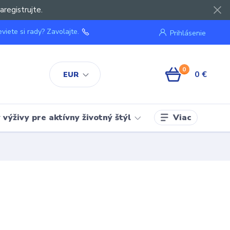
aregistrujte.
viete si rady? Zavolajte.
Prihlásenie
0
0 €
EUR
Viac
výživy pre aktívny životný štýl