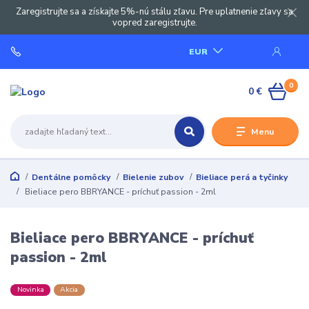
Zaregistrujte sa a získajte 5%-nú stálu zľavu. Pre uplatnenie zľavy sa
vopred zaregistrujte.
EUR
0
0 €
Menu
Dentálne pomôcky
Bielenie zubov
Bieliace perá a tyčinky
Bieliace pero BBRYANCE - príchuť passion - 2ml
Bieliace pero BBRYANCE - príchuť
passion - 2ml
Novinka
Akcia