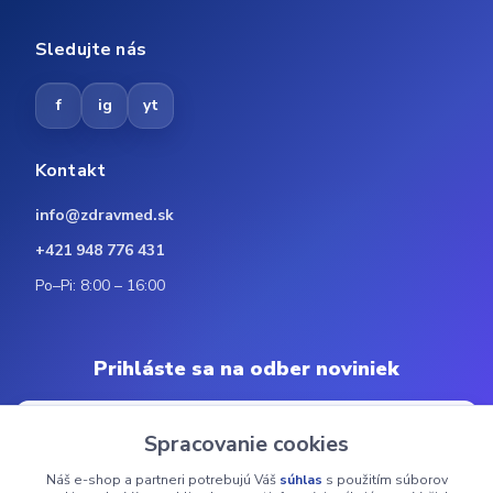
Sledujte nás
f
ig
yt
Kontakt
info@zdravmed.sk
+421 948 776 431
Po–Pi: 8:00 – 16:00
Prihláste sa na odber noviniek
Spracovanie cookies
Náš e-shop a partneri potrebujú Váš
súhlas
s použitím súborov
Odoberať