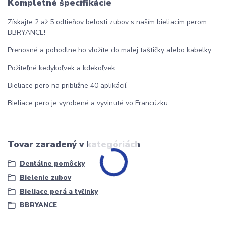
Kompletné špecifikácie
Získajte 2 až 5 odtieňov belosti zubov s naším bieliacim perom
BBRYANCE!
Prenosné a pohodlne ho vložíte do malej taštičky alebo kabelky
Požiteľné kedykoľvek a kdekoľvek
Bieliace pero na približne 40 aplikácií.
Bieliace pero je vyrobené a vyvinuté vo Francúzku
Tovar zaradený v kategóriách
Dentálne pomôcky
Bielenie zubov
Bieliace perá a tyčinky
BBRYANCE