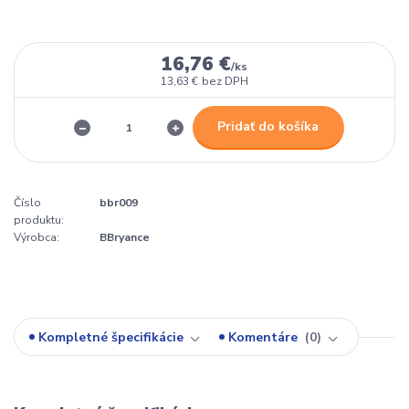
16,76 €
/
ks
13,63 €
bez DPH
Pridať do košíka
Číslo
bbr009
produktu:
Výrobca:
BBryance
Kompletné špecifikácie
Komentáre
0