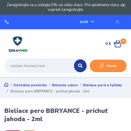
Zaregistrujte sa a získajte 5%-nú stálu zľavu. Pre uplatnenie zľavy sa
vopred zaregistrujte.
EUR
0
0 €
Menu
Dentálne pomôcky
Bielenie zubov
Bieliace perá a tyčinky
Bieliace pero BBRYANCE - príchuť jahoda - 2ml
Bieliace pero BBRYANCE - príchuť
jahoda - 2ml