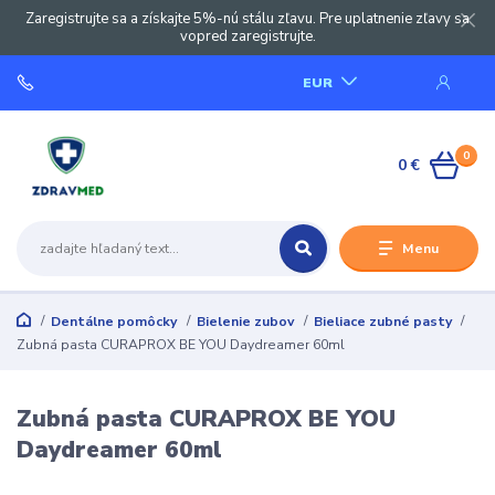
Zaregistrujte sa a získajte 5%-nú stálu zľavu. Pre uplatnenie zľavy sa
vopred zaregistrujte.
EUR
0
0 €
Menu
Dentálne pomôcky
Bielenie zubov
Bieliace zubné pasty
Zubná pasta CURAPROX BE YOU Daydreamer 60ml
Zubná pasta CURAPROX BE YOU
Daydreamer 60ml