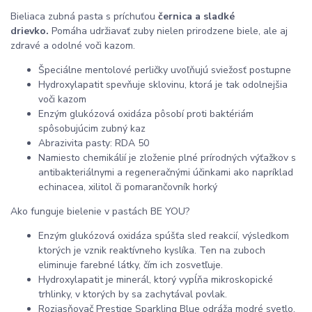
Bieliaca zubná pasta s príchuťou
černica a sladké
drievko.
Pomáha udržiavať zuby nielen prirodzene biele, ale aj
zdravé a odolné voči kazom.
Špeciálne mentolové perličky uvoľňujú sviežosť postupne
Hydroxylapatit spevňuje sklovinu, ktorá je tak odolnejšia
voči kazom
Enzým glukózová oxidáza pôsobí proti baktériám
spôsobujúcim zubný kaz
Abrazivita pasty: RDA 50
Namiesto chemikálií je zloženie plné prírodných výťažkov s
antibakteriálnymi a regeneračnými účinkami ako napríklad
echinacea, xilitol či pomarančovník horký
Ako funguje bielenie v pastách BE YOU?
Enzým glukózová oxidáza spúšťa sled reakcií, výsledkom
ktorých je vznik reaktívneho kyslíka. Ten na zuboch
eliminuje farebné látky, čím ich zosvetľuje.
Hydroxylapatit je minerál, ktorý vypĺňa mikroskopické
trhlinky, v ktorých by sa zachytával povlak.
Rozjasňovač Prestige Sparkling Blue odráža modré svetlo,