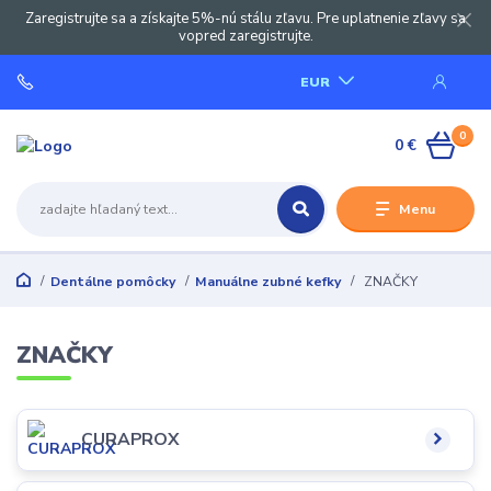
Zaregistrujte sa a získajte 5%-nú stálu zľavu. Pre uplatnenie zľavy sa
vopred zaregistrujte.
EUR
0
0 €
Menu
Dentálne pomôcky
Manuálne zubné kefky
ZNAČKY
ZNAČKY
CURAPROX