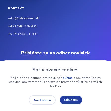
Kontakt
info@zdravmed.sk
+421 948 776 431
Po–Pi: 8:00 – 16:00
Prihláste sa na odber noviniek
Spracovanie cookies
Náš e-shop a partneri potrebujú Váš
súhlas
s použitím súborov
Odoberať
cookies, aby Vám mohli zobrazovať informácie týkajúce sa Vašich
záujmov.
© 2024 ZdravMed.sk | Všetky práva vyhradené
Súhlasím
Nastavenia