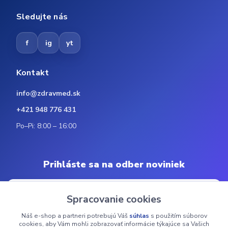
Sledujte nás
f
ig
yt
Kontakt
info@zdravmed.sk
+421 948 776 431
Po–Pi: 8:00 – 16:00
Prihláste sa na odber noviniek
Spracovanie cookies
Náš e-shop a partneri potrebujú Váš
súhlas
s použitím súborov
Odoberať
cookies, aby Vám mohli zobrazovať informácie týkajúce sa Vašich