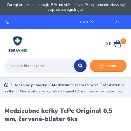
Zaregistrujte sa a získajte 5%-nú stálu zľavu. Pre uplatnenie zľavy sa
vopred zaregistrujte.
EUR
0
0 €
Menu
Dentálne pomôcky
Medzizubná starostlivosť
Medzizubné
kefky
Medzizubné kefky TePe Original 0,5 mm, červené-blister 6ks
Medzizubné kefky TePe Original 0,5
mm, červené-blister 6ks