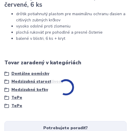
červené, 6 ks
drôtik potiahnutý plastom pre maximálnu ochranu ďasien a
citlivých zubných krčkov
vysoko odolné proti zlomeniu
plochá rukoväť pre pohodlné a presné čistenie
balené v blistri, 6 ks + kryt
Tovar zaradený v kategóriách
Dentálne pomôcky
Medzizubná starostlivosť
Medzizubné kefky
TePe
TePe
Potrebujete poradiť?