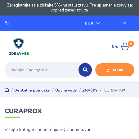
Zaregistrujte sa a získajte 5%-nú stálu zľavu. Pre uplatnenie zľavy sa
vopred zaregistrujte.
EUR
0
0 €
Menu
Dentálne pomôcky
Ústne vody
ZNAČKY
CURAPROX
CURAPROX
V tejto kategórii nebol nájdený žiadny tovar.