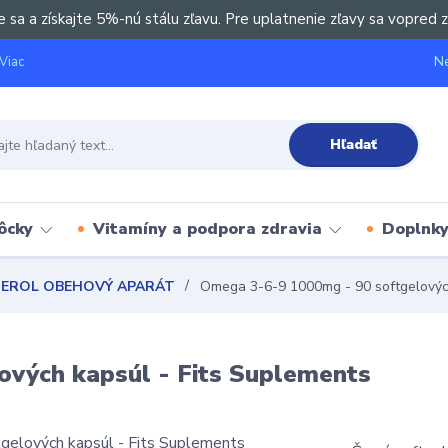
e sa a získajte 5%-nú stálu zľavu. Pre uplatnenie zľavy sa vopred z
Ne
Viac
Hľadať
ôcky
Vitamíny a podpora zdravia
Doplnky 
TEROL OBEHOVÝ APARÁT
Omega 3-6-9 1000mg - 90 softgelových
vých kapsúl - Fits Suplements