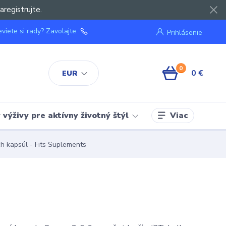
aregistrujte.
viete si rady? Zavolajte.
Prihlásenie
0
0 €
EUR
Viac
výživy pre aktívny životný štýl
 kapsúl - Fits Suplements