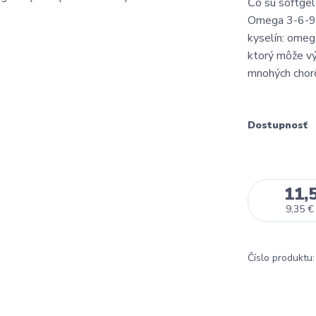
Čo sú softgel
Omega 3-6-9 
kyselín: omeg
ktorý môže vý
mnohých chorô
Dostupnosť
11,
9,35 €
Číslo produktu: