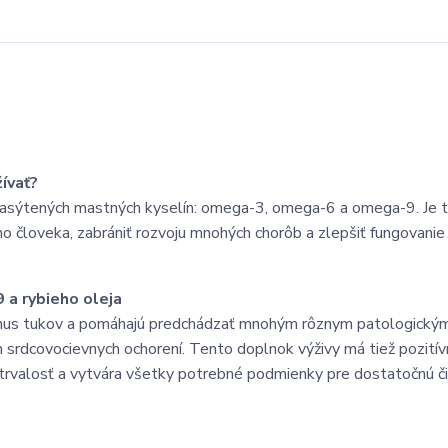
ívať?
asýtených mastných kyselín: omega-3, omega-6 a omega-9. Je t
o človeka, zabrániť rozvoju mnohých chorôb a zlepšiť fungovanie
 a rybieho oleja
mus tukov a pomáhajú predchádzať mnohým rôznym patologický
h srdcovocievnych ochorení. Tento doplnok výživy má tiež pozitív
ytrvalosť a vytvára všetky potrebné podmienky pre dostatočnú č