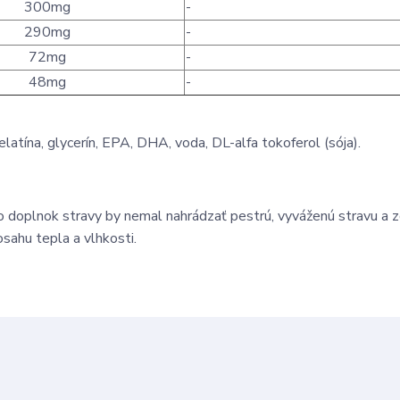
300mg
-
290mg
-
72mg
-
48mg
-
 želatína, glycerín, EPA, DHA, voda, DL-alfa tokoferol (sója).
 doplnok stravy by nemal nahrádzať pestrú, vyváženú stravu a 
sahu tepla a vlhkosti.