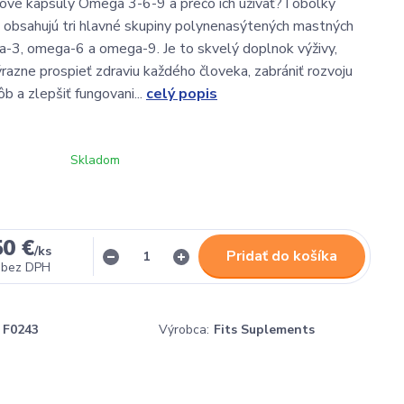
ové kapsuly Omega 3-6-9 a prečo ich užívať?Tobolky
obsahujú tri hlavné skupiny polynenasýtených mastných
a-3, omega-6 a omega-9. Je to skvelý doplnok výživy,
razne prospieť zdraviu každého človeka, zabrániť rozvoju
b a zlepšiť fungovani...
celý popis
Skladom
50 €
/
ks
Pridať do košíka
bez DPH
F0243
Výrobca:
Fits Suplements