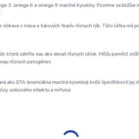
mega-3, omega-6 a omega-9 mastné kyseliny. Pozrime sa bližšie 
:
e získava z mäsa a tukových tkanív rôznych rýb. Táto látka má po
ín, ktorá zahŕňa viac ako desať rôznych látok. Môžu pomôcť zníži
zvoju rôznych patogénov.
aná ako EFA (esenciálna mastná kyselina) kvôli špecifickosti jej 
ózy, srdcového infarktu a mŕtvice.