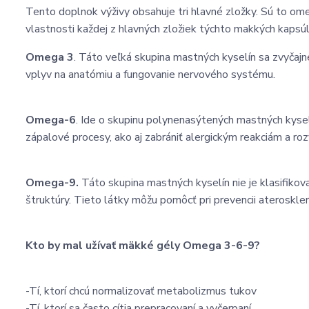
Tento doplnok výživy obsahuje tri hlavné zložky. Sú to o
vlastnosti každej z hlavných zložiek týchto makkých kapsúl
Omega 3
. Táto veľká skupina mastných kyselín sa zvyčajn
vplyv na anatómiu a fungovanie nervového systému.
Omega-6
. Ide o skupinu polynenasýtených mastných kysel
zápalové procesy, ako aj zabrániť alergickým reakciám a ro
Omega-9.
Táto skupina mastných kyselín nie je klasifikov
štruktúry. Tieto látky môžu pomôcť pri prevencii ateroskler
Kto by mal užívať mäkké gély Omega 3-6-9?
-Tí, ktorí chcú normalizovať metabolizmus tukov
-Tí, ktorí sa často cítia prepracovaní a vyčerpaní