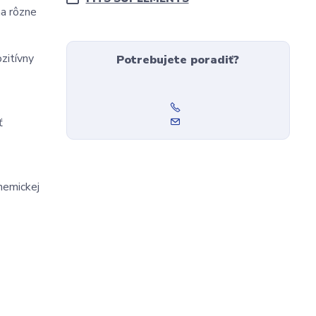
na rôzne
zitívny
Potrebujete poradiť?
ť
chemickej