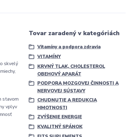
Tovar zaradený v kategóriách
Vitamíny a podpora zdravia
VITAMÍNY
o skvelý
KRVNÝ TLAK, CHOLESTEROL
 miechy,
OBEHOVÝ APARÁT
PODPORA MOZGOVEJ ČINNOSTI A
NERVOVEJ SÚSTAVY
m stavom
CHUDNUTIE A REDUKCIA
ny vplyv
HMOTNOSTI
innosť
ZVÝŠENIE ENERGIE
KVALITNÝ SPÁNOK
FITS SUPLEMENTS