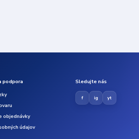
a podpora
Sledujte nás
zky
f
ig
yt
ovaru
e objednávky
sobných údajov