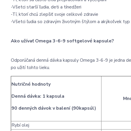
-Všetci starší ľudia, deti a tínedžeri
-Tí, ktorí chcú zlepšiť svoje celkové zdravie
-Všetci ľudia so zdravým životným štýlom a akýkoľvek typ
Ako užívať Omega 3-6-9 softgelové kapsule?
Odporúčaná denná dávka kapsuly Omega 3-6-9 je jedna den
po užití tohto lieku.
Nutričné hodnoty
Denná dávka: 1 kapsula
Mno
90 denných dávok v balení (90kapsúl)
Rybí olej