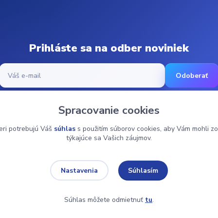
Prihláste sa na odber noviniek
Odoberať
Spracovanie cookies
© 2024 ZdravMed.sk | Všetky práva vyhradené
eri potrebujú Váš
súhlas
s použitím súborov cookies, aby Vám mohli zo
týkajúce sa Vašich záujmov.
Súhlasím
Nastavenia
Súhlas môžete odmietnuť
tu
.