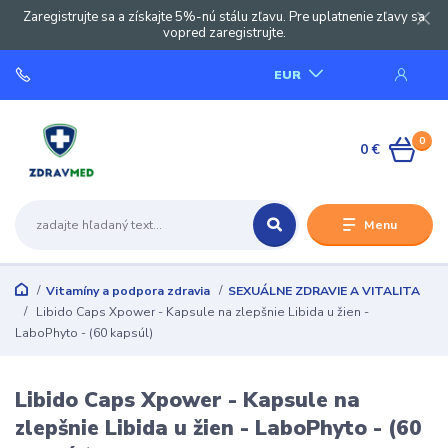
Zaregistrujte sa a získajte 5%-nú stálu zľavu. Pre uplatnenie zľavy sa
vopred zaregistrujte.
EUR
0
0 €
Menu
Vitamíny a podpora zdravia
SEXUÁLNE ZDRAVIE A VITALITA
Libido Caps Xpower - Kapsule na zlepšnie Libida u žien -
LaboPhyto - (60 kapsúl)
Libido Caps Xpower - Kapsule na
zlepšnie Libida u žien - LaboPhyto - (60