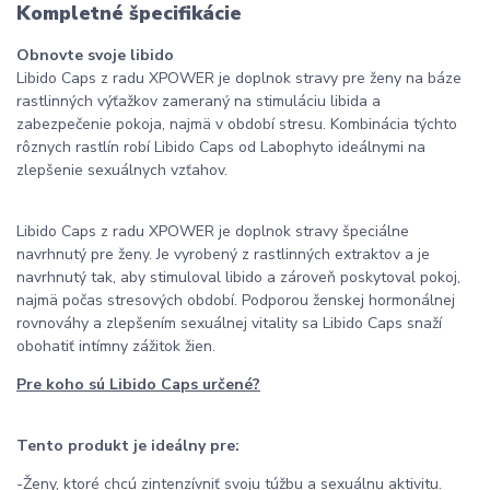
Kompletné špecifikácie
Obnovte svoje libido
Libido Caps z radu XPOWER je doplnok stravy pre ženy na báze
rastlinných výťažkov zameraný na stimuláciu libida a
zabezpečenie pokoja, najmä v období stresu. Kombinácia týchto
rôznych rastlín robí Libido Caps od Labophyto ideálnymi na
zlepšenie sexuálnych vzťahov.
Libido Caps z radu XPOWER je doplnok stravy špeciálne
navrhnutý pre ženy. Je vyrobený z rastlinných extraktov a je
navrhnutý tak, aby stimuloval libido a zároveň poskytoval pokoj,
najmä počas stresových období. Podporou ženskej hormonálnej
rovnováhy a zlepšením sexuálnej vitality sa Libido Caps snaží
obohatiť intímny zážitok žien.
Pre koho sú Libido Caps určené?
Tento produkt je ideálny pre:
-Ženy, ktoré chcú zintenzívniť svoju túžbu a sexuálnu aktivitu.