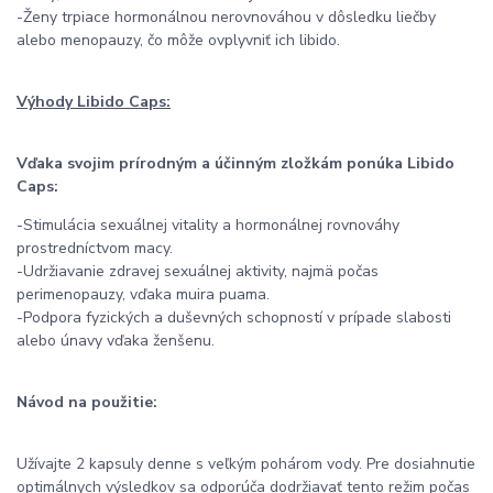
-Ženy trpiace hormonálnou nerovnováhou v dôsledku liečby
alebo menopauzy, čo môže ovplyvniť ich libido.
Výhody Libido Caps:
Vďaka svojim prírodným a účinným zložkám ponúka Libido
Caps:
-Stimulácia sexuálnej vitality a hormonálnej rovnováhy
prostredníctvom macy.
-Udržiavanie zdravej sexuálnej aktivity, najmä počas
perimenopauzy, vďaka muira puama.
-Podpora fyzických a duševných schopností v prípade slabosti
alebo únavy vďaka ženšenu.
Návod na použitie:
Užívajte 2 kapsuly denne s veľkým pohárom vody. Pre dosiahnutie
optimálnych výsledkov sa odporúča dodržiavať tento režim počas