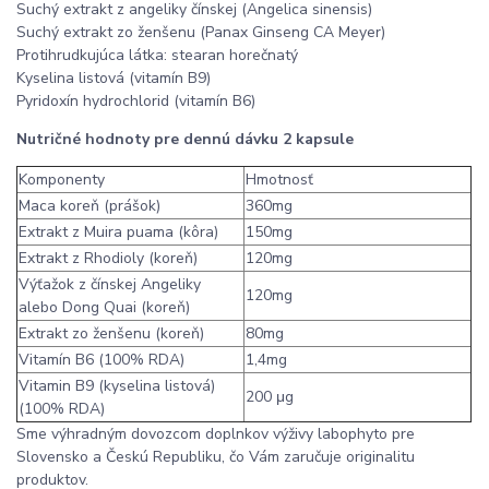
Suchý extrakt z angeliky čínskej (Angelica sinensis)
Suchý extrakt zo ženšenu (Panax Ginseng CA Meyer)
Protihrudkujúca látka: stearan horečnatý
Kyselina listová (vitamín B9)
Pyridoxín hydrochlorid (vitamín B6)
Nutričné hodnoty pre dennú dávku 2 kapsule
Komponenty
Hmotnosť
Maca koreň (prášok)
360mg
Extrakt z Muira puama (kôra)
150mg
Extrakt z Rhodioly (koreň)
120mg
Výťažok z čínskej Angeliky
120mg
alebo Dong Quai (koreň)
Extrakt zo ženšenu (koreň)
80mg
Vitamín B6 (100% RDA)
1,4mg
Vitamin B9 (kyselina listová)
200 μg
(100% RDA)
Sme výhradným dovozcom doplnkov výživy labophyto pre
Slovensko a Českú Republiku, čo Vám zaručuje originalitu
produktov.