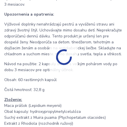
3 mesiacov.
Upozornenia a opatrenia:
Výživové doplnky nenahrádzajú pestrú a vyváženú stravu ani
zdravý životný štýl. Uchovávajte mimo dosahu detí. Neprekračujte
odporúčanú dennú dávku. Tento produkt je určený len pre
dospelé ženy. Neodporúča sa deťom, tínedžerom, tehotným a
dojčiacim ženám a osobám na antidiabetickej liečbe. Skladujte na
chladnom a suchom mieste, mimo dosahu svetla, tepla a vlhkosti.
Návod na použitie: 2 kapsuly denne s veľkým pohárom vody po
dobu 3 mesiacov pre optimálny účinok.
Obsah: 60 rastlinných kapsúl
Čistá hmotnosť: 32,8 g
Zloženie:
Maca prášok (Lepidium meyenii)
Obal kapsuly: hydroxypropylmetylcelulóza
Suchý extrakt z Muira puama (Ptychopetalum olacoides)
Extrakt z Rhodiola (rozchodník ružový)