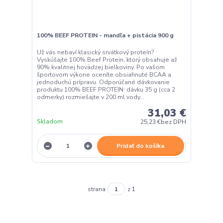
100% BEEF PROTEIN - mandľa + pistácia 900 g
Už vás nebaví klasický srvátkový proteín?
Vyskúšajte 100% Beef Protein, ktorý obsahuje až
90% kvalitnej hovädzej bielkoviny. Po vašom
športovom výkone oceníte obsiahnuté BCAA a
jednoduchú prípravu. Odporúčané dávkovanie
produktu 100% BEEF PROTEIN: dávku 35 g (cca 2
odmerky) rozmiešajte v 200 ml vody...
31,03 €
Skladom
25,23 €
bez DPH
Pridať do košíka
strana
z 1