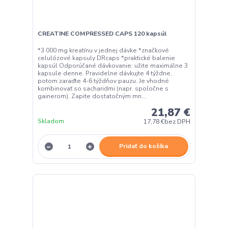
CREATINE COMPRESSED CAPS 120 kapsúl
*3 000 mg kreatínu v jednej dávke *značkové
celulózové kapsuly DRcaps *praktické balenie
kapsúl Odporúčané dávkovanie: užite maximálne 3
kapsule denne. Pravidelne dávkujte 4 týždne,
potom zaraďte 4-6 týždňov pauzu. Je vhodné
kombinovať so sacharidmi (napr. spoločne s
gainerom). Zapite dostatočným mn...
21,87 €
Skladom
17,78 €
bez DPH
Pridať do košíka