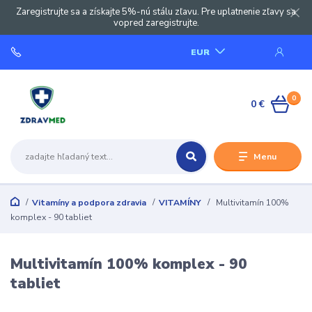
Zaregistrujte sa a získajte 5%-nú stálu zľavu. Pre uplatnenie zľavy sa
vopred zaregistrujte.
EUR
0
0 €
Menu
Vitamíny a podpora zdravia
VITAMÍNY
Multivitamín 100%
komplex - 90 tabliet
Multivitamín 100% komplex - 90
tabliet