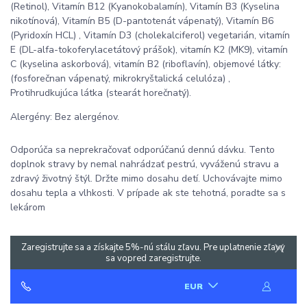
(Retinol), Vitamín B12 (Kyanokobalamín), Vitamín B3 (Kyselina
nikotínová), Vitamín B5 (D-pantotenát vápenatý), Vitamín B6
(Pyridoxín HCL) , Vitamín D3 (cholekalciferol) vegetarián, vitamín
E (DL-alfa-tokoferylacetátový prášok), vitamín K2 (MK9), vitamín
C (kyselina askorbová), vitamín B2 (riboflavín), objemové látky:
(fosforečnan vápenatý, mikrokryštalická celulóza) ,
Protihrudkujúca látka (stearát horečnatý).
Alergény: Bez alergénov.
Odporúča sa neprekračovať odporúčanú dennú dávku. Tento
doplnok stravy by nemal nahrádzať pestrú, vyváženú stravu a
zdravý životný štýl. Držte mimo dosahu detí. Uchovávajte mimo
dosahu tepla a vlhkosti. V prípade ak ste tehotná, poradte sa s
lekárom
Zaregistrujte sa a získajte 5%-nú stálu zľavu. Pre uplatnenie zľavy
sa vopred zaregistrujte.
EUR