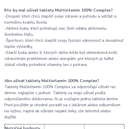
Kto by mal užívať tablety Multivitamín 100% Complex?
-Dospelí, ktorí chcú zlepšiť svoje zdravie a pohodu a udržať si
normálnu kvalitu života,
-Aktívni ľudia, ktorí potrebujú viac živín vďaka aktívnemu
životnému štýlu,
-Športovci, ktorí chcú zlepšiť svoju fyzickú výkonnosť a dosiahnuť
lepšie výsledky,
-Starší ľudia alebo tí, ktorých diéta môže byť obmedzená kvôli
zdravotným problémom alebo alergiám, pre ktorých je ťažké
získať všetky potrebné vitamíny len z potravy.
Ako užívať tablety Multivitamín 100% Complex?
Tablety Multivitamín 100% Complex sa odporúčajú užívať raz
denne, najlepšie s jedlom. Tablety sa majú užívať podľa
odporúčaného dávkovania, čo je zvyčajne jedna tableta denne.
Pred použitím je vhodné poradiť sa s lekárom alebo odborníkom
na výživu, najmä ak užívate nejaké lieky, ste tehotná alebo
dojčíte.
Nutričné hodnoty