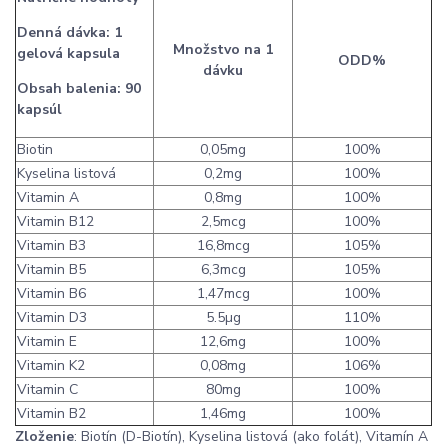
Denná dávka: 1
Množstvo na 1
gelová kapsula
ODD%
dávku
Obsah balenia: 90
kapsúl
Biotin
0,05mg
100%
Kyselina listová
0,2mg
100%
Vitamin A
0,8mg
100%
Vitamin B12
2,5mcg
100%
Vitamin B3
16,8mcg
105%
Vitamin B5
6,3mcg
105%
Vitamin B6
1,47mcg
100%
Vitamin D3
5.5µg
110%
Vitamin E
12,6mg
100%
Vitamin K2
0,08mg
106%
Vitamin C
80mg
100%
Vitamin B2
1,46mg
100%
Zloženie
: Biotín (D-Biotín), Kyselina listová (ako folát), Vitamín A