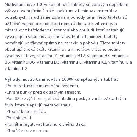
Multivitamínové 100% komplexné tablety sú zdravým doplnkom
výživy obsahujúcim široké spektrum vitamínov a minerálov
potrebných na udržanie zdravia a pohody tela. Tieto tablety sú
užitočné najmä pre ľudí, ktorí nemajú dostatok vitamínov a
minerálov z každodennej stravy alebo pre ľudí, ktorí potrebujú
vyšší príjem vitamínov a minerálov. Multivitamínové tablety
pomáhajú udržiavať optimálne zdravie a pohodu. Tieto tablety
obsahujú širokú škálu vitamínov a minerálov vrátane biotínu,
kyseliny listovej, vitamínu A, vitamínu B12, vitamínu B3, vitamínu
B5, vitamínu B6, vitamínu D3, vitamínu E, vitamínu K2, vitamínu C a
vitamínu B2.
Výhody multivitamínových 100% komplexných tabliet
-Podpora funkcie imunitného systému,
-Chráni bunky pred oxidačným stresom,
-Pomôžte zvýšiť energetickú hladinu poskytovaním základných
živín, ktoré zlepšujú metabolizmus,
-Zlepšiť koncentráciu,
-Posilniť kosti,
-Pomáha regulovať hladinu krvného tlaku,
-Zlepšiť zdravie srdca.