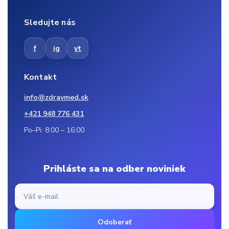
Sledujte nás
f
ig
yt
Kontakt
info@zdravmed.sk
+421 948 776 431
Po–Pi: 8:00 – 16:00
Prihláste sa na odber noviniek
Odoberať