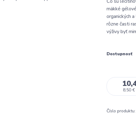
Čo sú lecitín
mäkké gélové 
organických a
rôzne časti ra
výživy byť mi
Dostupnosť
10,
8,50 €
Číslo produktu: