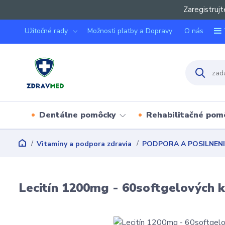
Zaregistrujt
Užitočné rady
Možnosti platby a Dopravy
O nás
Dentálne pomôcky
Rehabilitačné pom
Vitamíny a podpora zdravia
PODPORA A POSILNEN
Lecitín 1200mg - 60softgelových 