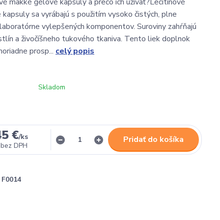
ové mäkké gélové kapsuly a prečo ich užívať?Lecitínové
kapsuly sa vyrábajú s použitím vysoko čistých, plne
 laboratórne vylepšených komponentov. Suroviny zahŕňajú
stlín a živočíšneho tukového tkaniva. Tento liek doplnok
moriadne prosp...
celý popis
Skladom
45 €
/
ks
Pridať do košíka
bez DPH
F0014