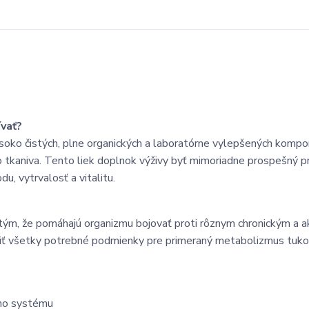
ívať?
ysoko čistých, plne organických a laboratórne vylepšených kompo
ho tkaniva. Tento liek doplnok výživy byť mimoriadne prospešný p
, vytrvalosť a vitalitu.
 tým, že pomáhajú organizmu bojovať proti rôznym chronickým a 
riť všetky potrebné podmienky pre primeraný metabolizmus tuk
neho systému