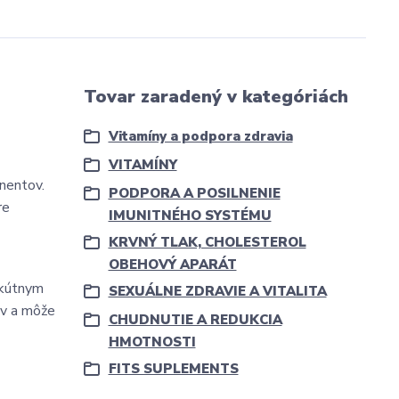
Tovar zaradený v kategóriách
Vitamíny a podpora zdravia
VITAMÍNY
nentov.
PODPORA A POSILNENIE
re
IMUNITNÉHO SYSTÉMU
KRVNÝ TLAK, CHOLESTEROL
OBEHOVÝ APARÁT
akútnym
SEXUÁLNE ZDRAVIE A VITALITA
ov a môže
CHUDNUTIE A REDUKCIA
HMOTNOSTI
FITS SUPLEMENTS