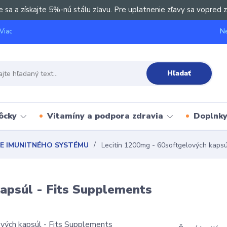
e sa a získajte 5%-nú stálu zľavu. Pre uplatnenie zľavy sa vopred z
Ne
Viac
Hľadať
ôcky
Vitamíny a podpora zdravia
Doplnky 
IE IMUNITNÉHO SYSTÉMU
Lecitín 1200mg - 60softgelových kapsú
kapsúl - Fits Supplements