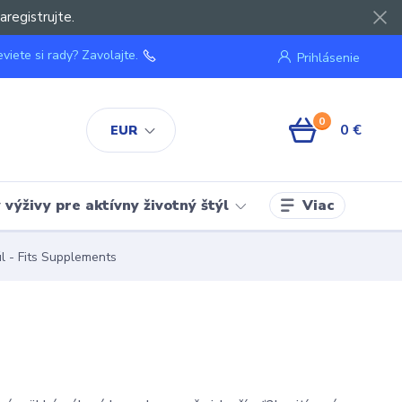
aregistrujte.
viete si rady? Zavolajte.
Prihlásenie
0
0 €
EUR
Viac
výživy pre aktívny životný štýl
l - Fits Supplements