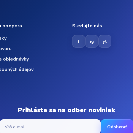
a podpora
Sledujte nás
zky
f
ig
yt
ovaru
e objednávky
sobných údajov
Prihláste sa na odber noviniek
Odoberať