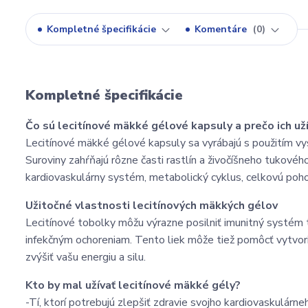
Kompletné špecifikácie
Komentáre
0
Kompletné špecifikácie
Čo sú lecitínové mäkké gélové kapsuly a prečo ich už
Lecitínové mäkké gélové kapsuly sa vyrábajú s použitím v
Suroviny zahŕňajú rôzne časti rastlín a živočíšneho tukové
kardiovaskulárny systém, metabolický cyklus, celkovú pohodu
Užitočné vlastnosti lecitínových mäkkých gélov
Lecitínové tobolky môžu výrazne posilniť imunitný systém
infekčným ochoreniam. Tento liek môže tiež pomôcť vytvo
zvýšiť vašu energiu a silu.
Kto by mal užívať lecitínové mäkké gély?
-Tí, ktorí potrebujú zlepšiť zdravie svojho kardiovaskulár