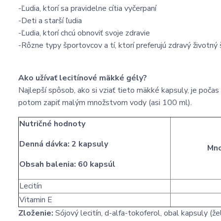
-Ľudia, ktorí sa pravidelne cítia vyčerpaní
-Deti a starší ľudia
-Ľudia, ktorí chcú obnoviť svoje zdravie
-Rôzne typy športovcov a tí, ktorí preferujú zdravý životný 
Ako užívať lecitínové mäkké gély?
Najlepší spôsob, ako si vziať tieto mäkké kapsuly, je poča
potom zapiť malým množstvom vody (asi 100 ml).
Nutričné hodnoty
Denná dávka: 2 kapsuly
Mno
Obsah balenia: 60 kapsúl
Lecitín
Vitamin E
Zloženie:
Sójový lecitín, d-alfa-tokoferol, obal kapsuly (žel