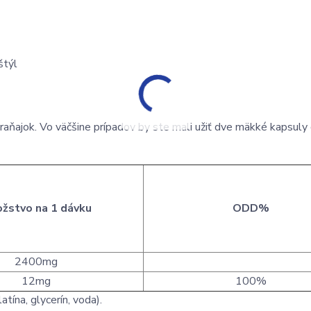
štýl
s raňajok. Vo väčšine prípadov by ste mali užiť dve mäkké kapsuly
žstvo na 1 dávku
ODD%
2400mg
12mg
100%
atína, glycerín, voda).