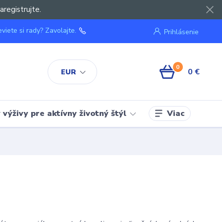
aregistrujte.
viete si rady? Zavolajte.
Prihlásenie
0
0 €
EUR
Viac
výživy pre aktívny životný štýl