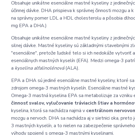
Obsahuje unikátne esenciálne mastné kyseliny z jedinečných 
účinnej dávke. DHA prispieva k správnej činnosti mozgu a 
na správny pomer LDL a HDL cholesterolu a pôsobia dlhodo
mg EPA a DHA.)
Obsahuje unikátne esenciálne mastné kyseliny z jedinečných
silnej dávke. Mastné kyseliny sú základnými stavebnými zl
"esenciálne", pretože ľudské telo si ich nedokáže vytvoriť
esenciálnych mastných kyselín (EFA). Medzi omega-3 patr
a
kyselina alfalinolénová
(ALA).
EPA a DHA sú jediné esenciálne mastné kyseliny, ktoré sa 
zdrojom omega-3 mastných kyselín. Esenciálne mastné ky
Omega-3 mastná kyselina EPA sa metabolizuje za vzniku e
činnosť svalov, vylučovanie tráviacich štiav a hormóno
kyselina, ktorá sa nachádza najmä v
centrálnom nervovo
mozgu a nervoch. DHA sa nachádza aj v sietnici oka, pret
3 mastných kyselín, a to nielen na zabezpečenie správneho
výhody spojené s omega-3 mastnými kyselinami.