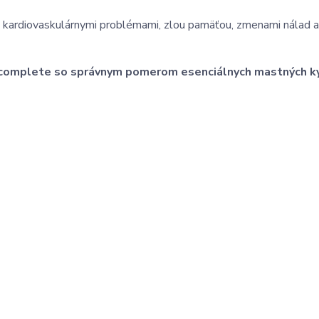
 kardiovaskulárnymi problémami, zlou pamäťou, zmenami nálad 
3 complete so správnym pomerom esenciálnych mastných ky