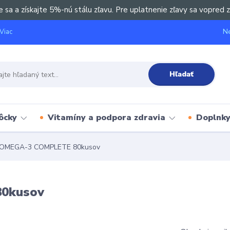
e sa a získajte 5%-nú stálu zľavu. Pre uplatnenie zľavy sa vopred z
Ne
Viac
Hľadať
ôcky
Vitamíny a podpora zdravia
Doplnky 
OMEGA-3 COMPLETE 80kusov
0kusov