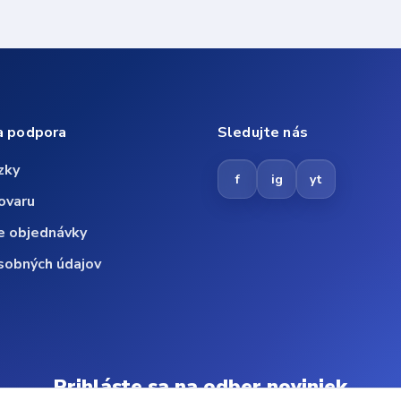
a podpora
Sledujte nás
zky
f
ig
yt
ovaru
e objednávky
sobných údajov
Prihláste sa na odber noviniek