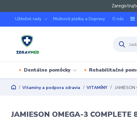
Zaregistrujt
Užitočné rady
Možnosti platby a Dopravy
O nás
Dentálne pomôcky
Rehabilitačné pom
Vitamíny a podpora zdravia
VITAMÍNY
JAMIESON 
JAMIESON OMEGA-3 COMPLETE 8