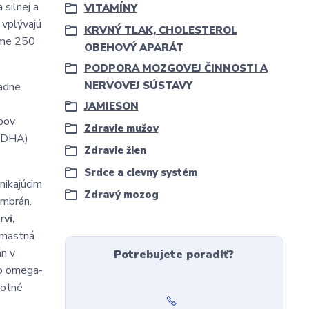
 silnej a
VITAMÍNY
 vplývajú
KRVNÝ TLAK, CHOLESTEROL
íjme 250
OBEHOVÝ APARÁT
PODPORA MOZGOVEJ ČINNOSTI A
NERVOVEJ SÚSTAVY
iadne
JAMIESON
ypov
Zdravie mužov
(DHA)
Zdravie žien
Srdce a cievny systém
nikajúcim
Zdravý mozog
embrán.
rvi,
 mastná
n v
Potrebujete poradiť?
vo omega-
votné