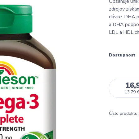
Obsahuje unik
zdrojov získan
dávke. DHA pr
a DHA podporu
LDL a HDL cho
Dostupnosť
16,
13,79 
Číslo produktu: