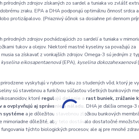
prírodných zdrojov získaných zo sardel a tuniaka vo zvlášť extra
k dobrému zraku. EPA a DHA podporujú optimálnu činnosť srdca a
bo protizápalovo. (Priaznivý účinok sa dosiahne pri dennom pr
 prírodných zdrojov pochádzajúcich zo sardelí a tuniaka v mimor
ožkami tukov a olejov. Niektoré mastné kyseliny sa považujú za
 a musia sa získavať z vonkajších zdrojov. Omega-3 sú jedným z t
í
kyselina eikosapentaenová
(EPA),
kyselina dokozahexaenová
prirodzene vyskytujú v rybom tuku zo studených vôd, ktorý je vy
seliny sú stavebnou a funkčnou súčasťou všetkých bunkových m
ikosanoidov, ktoré
regulujú delenie a rast buniek, zrážanie k
v a ovplyvňujú aj správanie a náladu.
DHA je ďalšia omega-3
m systéme
a je dôležitou stavebnou zložkou bunkových membrá
o je mimoriadne dôležité, aby telo dostávalo dostatočné množst
 fungovania týchto biologických procesov, ale aj pre mnohé zdra