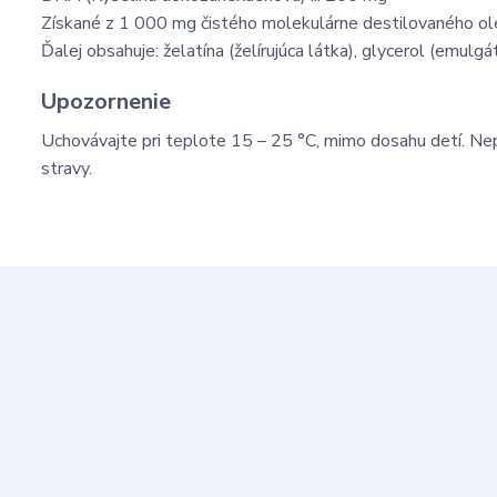
Získané z 1 000 mg čistého molekulárne destilovaného ole
Ďalej obsahuje: želatína (želírujúca látka), glycerol (emulgá
Upozornenie
Uchovávajte pri teplote 15 – 25 °C, mimo dosahu detí. Ne
stravy.