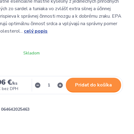
átne esenciálne mastné kyseliny z jedinečných prírodných
ých zo sardel a tuniaka vo zvlášť extra silnej a účinnej
ispieva k správnej činnosti mozgu a k dobrému zraku. EPA
jú optimálnu činnosť srdca a vplývajú na správny pomer
lesterol...
celý popis
Skladom
96 €
/
ks
Pridať do košíka
€
bez DPH
064642025463