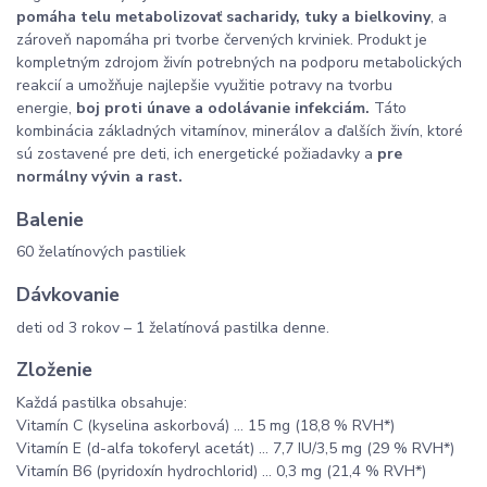
pomáha telu metabolizovať sacharidy,
tuky a bielkoviny
, a
zároveň napomáha pri tvorbe červených krviniek. Produkt je
kompletným zdrojom živín potrebných na podporu metabolických
reakcií a umožňuje najlepšie využitie potravy na tvorbu
energie,
boj proti únave a odolávanie infekciám.
Táto
kombinácia základných vitamínov, minerálov a ďalších živín, ktoré
sú zostavené pre deti, ich energetické požiadavky a
pre
normálny vývin a rast.
Balenie
60 želatínových pastiliek
Dávkovanie
deti od 3 rokov – 1 želatínová pastilka denne.
Zloženie
Každá pastilka obsahuje:
Vitamín C (kyselina askorbová) ... 15 mg (18,8 % RVH*)
Vitamín E (d-alfa tokoferyl acetát) ... 7,7 IU/3,5 mg (29 % RVH*)
Vitamín B6 (pyridoxín hydrochlorid) ... 0,3 mg (21,4 % RVH*)