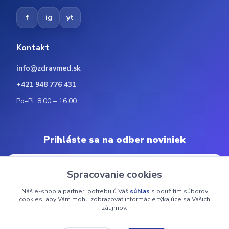
f
ig
yt
Kontakt
info@zdravmed.sk
+421 948 776 431
Po–Pi: 8:00 – 16:00
Prihláste sa na odber noviniek
Spracovanie cookies
Náš e-shop a partneri potrebujú Váš
súhlas
s použitím súborov
Odoberať
cookies, aby Vám mohli zobrazovať informácie týkajúce sa Vašich
záujmov.