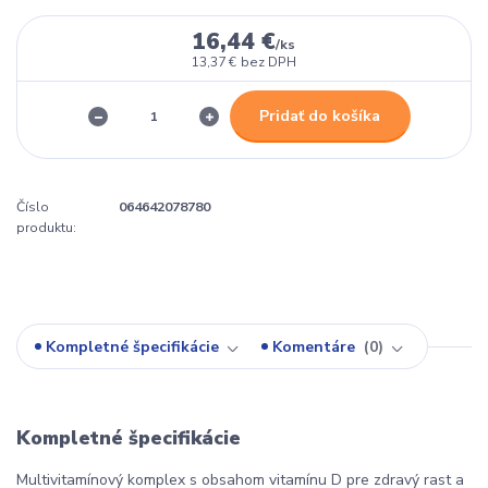
16,44 €
/
ks
13,37 €
bez DPH
Pridať do košíka
Číslo
064642078780
produktu:
Kompletné špecifikácie
Komentáre
0
Kompletné špecifikácie
Multivitamínový komplex s obsahom vitamínu D pre zdravý rast a