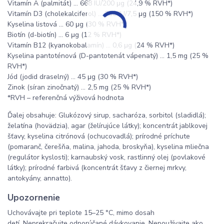
Vitamín A (palmitát) ... 668 IU/200 μg (24,9 % RVH*)
Vitamín D3 (cholekalciferol) ... 300 IU/7,5 μg (150 % RVH*)
Kyselina listová ... 60 μg (30 % RVH*)
Biotín (d-biotín) ... 6 μg (12 % RVH*)
Vitamín B12 (kyanokobalamín) ... 0,6 μg (24 % RVH*)
Kyselina pantoténová (D-pantotenát vápenatý) ... 1,5 mg (25 %
RVH*)
Jód (jodid draselný) ... 45 μg (30 % RVH*)
Zinok (síran zinočnatý) ... 2,5 mg (25 % RVH*)
*RVH – referenčná výživová hodnota
Ďalej obsahuje: Glukózový sirup, sacharóza, sorbitol (sladidlá);
želatína (hovädzia), agar (želírujúce látky); koncentrát jablkovej
šťavy, kyselina citrónová (ochucovadlá); prírodné príchute
(pomaranč, čerešňa, malina, jahoda, broskyňa), kyselina mliečna
(regulátor kyslosti); karnaubský vosk, rastlinný olej (povlakové
látky); prírodné farbivá (koncentrát šťavy z čiernej mrkvy,
antokyány, annatto).
Upozornenie
Uchovávajte pri teplote 15–25 °C, mimo dosah
detí. Neprekračujte odporúčané dávkovanie. Nepoužívajte ako