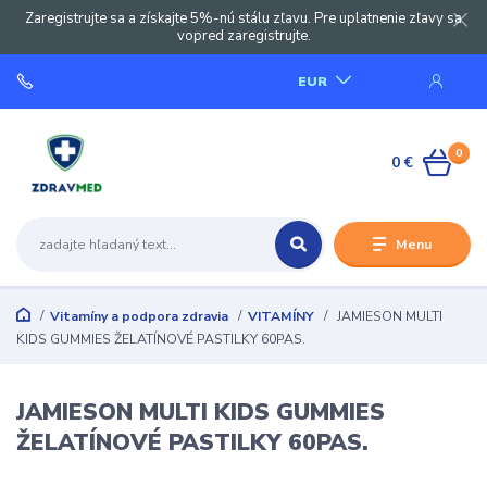
Zaregistrujte sa a získajte 5%-nú stálu zľavu. Pre uplatnenie zľavy sa
vopred zaregistrujte.
EUR
0
0 €
Menu
Vitamíny a podpora zdravia
VITAMÍNY
JAMIESON MULTI
KIDS GUMMIES ŽELATÍNOVÉ PASTILKY 60PAS.
JAMIESON MULTI KIDS GUMMIES
ŽELATÍNOVÉ PASTILKY 60PAS.