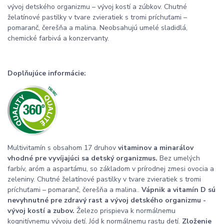
vývoj detského organizmu – vývoj kostí a zúbkov. Chutné
želatínové pastilky v tvare zvieratiek s tromi príchuťami –
pomaranč, čerešňa a malina. Neobsahujú umelé sladidlá,
chemické farbivá a konzervanty.
Doplňujúce informácie:
Multivitamín s obsahom 17 druhov
vitaminov a minarálov
vhodné pre vyvíjajúci sa detský organizmus.
Bez umelých
farbív, aróm a aspartámu, so základom v prírodnej zmesi ovocia a
zeleniny. Chutné želatínové pastilky v tvare zvieratiek s tromi
príchuťami – pomaranč, čerešňa a malina..
Vápnik a vitamín D sú
nevyhnutné pre zdravý rast a vývoj detského organizmu -
vývoj kostí a zubov.
Železo prispieva k normálnemu
kognitívnemu vývoju detí. Jód k normálnemu rastu detí.
Zloženie