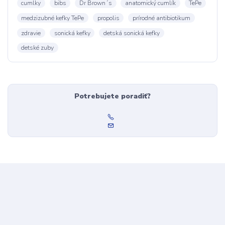
cumlky
bibs
Dr Brown´s
anatomický cumlík
TePe
medzizubné kefky TePe
propolis
prírodné antibiotikum
zdravie
sonická kefky
detská sonická kefky
detské zuby
Potrebujete poradiť?