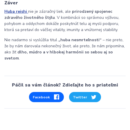
Záver
Huba reishi
nie je zázračný liek, ale
prirodzený spojenec
zdravého životného štýlu
. V kombinácii so správnou výživou,
pohybom a oddychom dokáže poskytnúť telu aj mysli podporu,
ktorá sa pretaví do väčšej vitality, imunity a vnútornej stability.
Nie nadarmo si vyslúžila titul
„huba nesmrteľnosti“
– nie preto,
že by nám darovala nekonečný život, ale preto, že nám pripomína,
ako žiť
dlho, múdro a v hlbokej harmónii so sebou aj so
svetom
.
Páčil sa vám článok? Zdieľajte ho s priateľmi
Facebook
Twitter