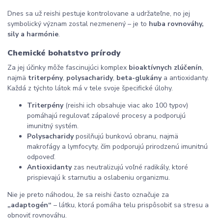
Dnes sa už reishi pestuje kontrolovane a udržateľne, no jej
symbolický význam zostal nezmenený – je to
huba rovnováhy,
sily a harmónie
.
Chemické bohatstvo prírody
Za jej účinky môže fascinujúci komplex
bioaktívnych zlúčenín
,
najmä
triterpény
,
polysacharidy
,
beta-glukány
a antioxidanty.
Každá z týchto látok má v tele svoje špecifické úlohy.
Triterpény
(reishi ich obsahuje viac ako 100 typov)
pomáhajú regulovať zápalové procesy a podporujú
imunitný systém.
Polysacharidy
posilňujú bunkovú obranu, najmä
makrofágy a lymfocyty, čím podporujú prirodzenú imunitnú
odpoveď.
Antioxidanty
zas neutralizujú voľné radikály, ktoré
prispievajú k starnutiu a oslabeniu organizmu.
Nie je preto náhodou, že sa reishi často označuje za
„adaptogén“
– látku, ktorá pomáha telu prispôsobiť sa stresu a
obnoviť rovnováhu.