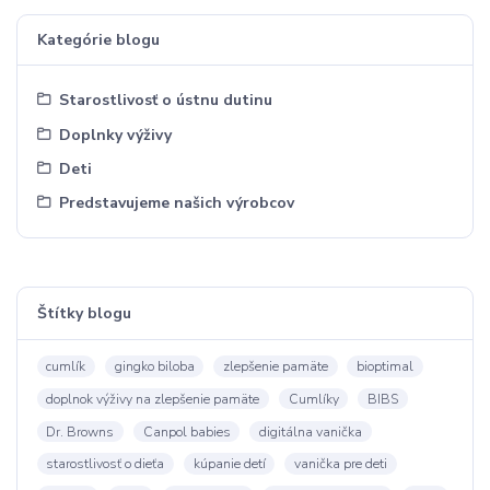
Kategórie blogu
Starostlivosť o ústnu dutinu
Doplnky výživy
Deti
Predstavujeme našich výrobcov
Štítky blogu
cumlík
gingko biloba
zlepšenie pamäte
bioptimal
doplnok výživy na zlepšenie pamäte
Cumlíky
BIBS
Dr. Browns
Canpol babies
digitálna vanička
starostlivosť o dieťa
kúpanie detí
vanička pre deti