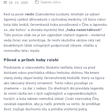
Doplnky výživy
18
10
2025
Keď sa povie
reishi
(Ganoderma lucidum), mnohým sa vybaví
tajomný symbol dlhovekosti z východnej medicíny. Už tisíce rokov
bola táto lesklá, červenkastá huba považovaná v Číne a Japonsku
za „dar bohov“ a dostala mystický titul
„huba nesmrteľnosti“
.
Táto poézia však nie je len výplodom starých legiend – moderná
veda čoraz viac potvrdzuje, že reishi skutočne ukrýva celý rad
bioaktívnych látok schopných podporovať zdravie, vitalitu a
rovnováhu tela i mysle.
Pôvod a príbeh huby reishi
Predstavte si starovekého čínskeho liečiteľa, ktorý sa pred
tisíckami rokov prechádza vlhkou hmlistou dolinou. Na kmeni
starej slivky objaví lesklý, červenohnedý klobúčik, ktorý sa ligoce
ako lakovaný drevný ornament. Tento nález považuje za
znamenie – za dar z nebies. Do dnešných dní prevláda legenda,
že reishi rástla len v tých najčistejších a najnedotknutejších
horách, a bola takmer nemožná získať. Cisári starovekej Číny
vysielali expedície, aby ju našli, pretože sa verilo, že predlžuje
život, zvyšuje duchovnú silu a prináša vnútorný pokoj.