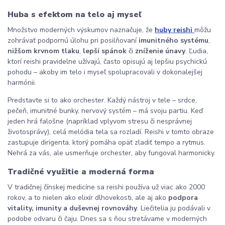
Huba s efektom na telo aj myseľ
Množstvo moderných výskumov naznačuje, že
huby reishi
môžu
zohrávať podpornú úlohu pri posilňovaní
imunitného systému
,
nižšom krvnom tlaku
,
lepší spánok
či
zníženie únavy
. Ľudia,
ktorí reishi pravidelne užívajú, často opisujú aj lepšiu psychickú
pohodu – akoby im telo i myseľ spolupracovali v dokonalejšej
harmónii.
Predstavte si to ako orchester. Každý nástroj v tele – srdce,
pečeň, imunitné bunky, nervový systém – má svoju partiu. Keď
jeden hrá falošne (napríklad vplyvom stresu či nesprávnej
životosprávy), celá melódia tela sa rozladí. Reishi v tomto obraze
zastupuje dirigenta, ktorý pomáha opäť zladiť tempo a rytmus.
Nehrá za vás, ale usmerňuje orchester, aby fungoval harmonicky.
Tradičné využitie a moderná forma
V tradičnej čínskej medicíne sa reishi používa už viac ako 2000
rokov, a to nielen ako elixír dlhovekosti, ale aj ako
podpora
vitality, imunity a duševnej rovnováhy
. Liečitelia ju podávali v
podobe odvaru či čaju. Dnes sa s ňou stretávame v moderných