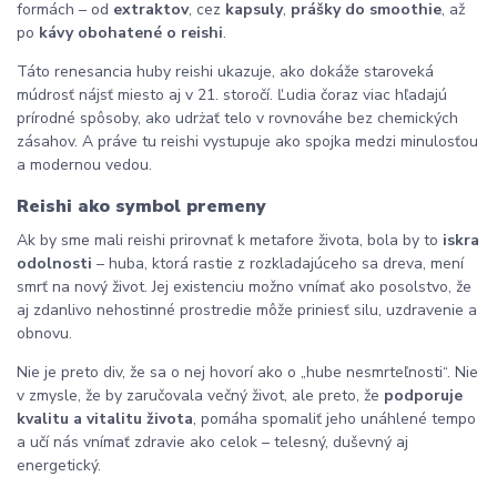
formách – od
extraktov
, cez
kapsuly
,
prášky do smoothie
, až
po
kávy obohatené o reishi
.
Táto renesancia huby reishi ukazuje, ako dokáže staroveká
múdrosť nájsť miesto aj v 21. storočí. Ľudia čoraz viac hľadajú
prírodné spôsoby, ako udrżať telo v rovnováhe bez chemických
zásahov. A práve tu reishi vystupuje ako spojka medzi minulosťou
a modernou vedou.
Reishi ako symbol premeny
Ak by sme mali reishi prirovnať k metafore života, bola by to
iskra
odolnosti
– huba, ktorá rastie z rozkladajúceho sa dreva, mení
smrť na nový život. Jej existenciu možno vnímať ako posolstvo, že
aj zdanlivo nehostinné prostredie môže priniesť silu, uzdravenie a
obnovu.
Nie je preto div, že sa o nej hovorí ako o „hube nesmrteľnosti“. Nie
v zmysle, že by zaručovala večný život, ale preto, že
podporuje
kvalitu a vitalitu života
, pomáha spomaliť jeho unáhlené tempo
a učí nás vnímať zdravie ako celok – telesný, duševný aj
energetický.