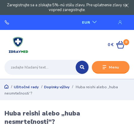
Zaregistrujte sa a získajte 5%-nú stálu zľavu. Pre uplatnenie zľavy sa
vopred zaregistrujte.
EUR
0
0 €
Menu
Užitočné rady
Doplnky výživy
Huba reishi alebo „huba
nesmrteľnosti“?
Huba reishi alebo „huba
nesmrteľnosti“?