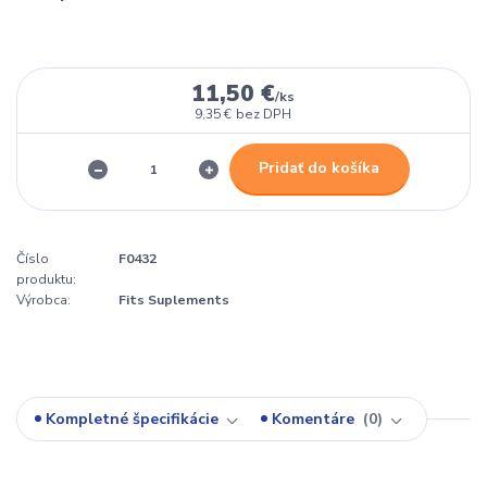
11,50 €
/
ks
9,35 €
bez DPH
Pridať do košíka
Číslo
F0432
produktu:
Výrobca:
Fits Suplements
Kompletné špecifikácie
Komentáre
0