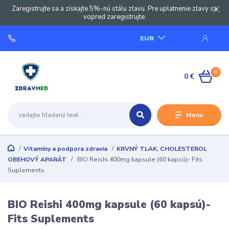
Zaregistrujte sa a získajte 5%-nú stálu zľavu. Pre uplatnenie zľavy sa
vopred zaregistrujte.
EUR
0
0 €
Menu
Vitamíny a podpora zdravia
KRVNÝ TLAK, CHOLESTEROL
OBEHOVÝ APARÁT
BIO Reishi 400mg kapsule (60 kapsú)- Fits
Suplements
BIO Reishi 400mg kapsule (60 kapsú)-
Fits Suplements