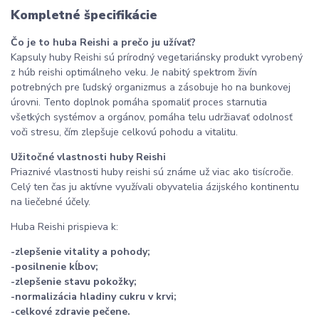
Kompletné špecifikácie
Čo je to huba Reishi a prečo ju užívať?
Kapsuly huby Reishi sú prírodný vegetariánsky produkt vyrobený
z húb reishi optimálneho veku. Je nabitý spektrom živín
potrebných pre ľudský organizmus a zásobuje ho na bunkovej
úrovni. Tento doplnok pomáha spomaliť proces starnutia
všetkých systémov a orgánov, pomáha telu udržiavať odolnosť
voči stresu, čím zlepšuje celkovú pohodu a vitalitu.
Užitočné vlastnosti huby Reishi
Priaznivé vlastnosti huby reishi sú známe už viac ako tisícročie.
Celý ten čas ju aktívne využívali obyvatelia ázijského kontinentu
na liečebné účely.
Huba Reishi prispieva k:
-zlepšenie vitality a pohody;
-posilnenie kĺbov;
-zlepšenie stavu pokožky;
-normalizácia hladiny cukru v krvi;
-celkové zdravie pečene.