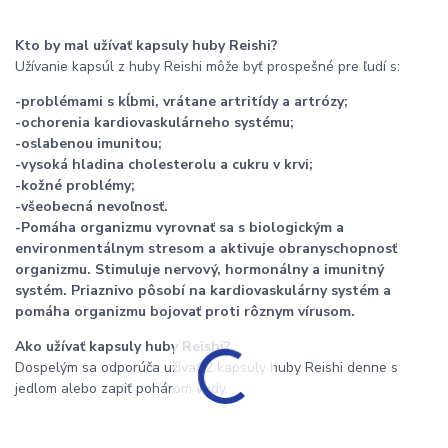
Kto by mal užívať kapsuly huby Reishi?
Užívanie kapsúl z huby Reishi môže byť prospešné pre ľudí s:
-problémami s kĺbmi, vrátane artritídy a artrózy;
-ochorenia kardiovaskulárneho systému;
-oslabenou imunitou;
-vysoká hladina cholesterolu a cukru v krvi;
-kožné problémy;
-všeobecná nevoľnosť.
-Pomáha organizmu vyrovnať sa s biologickým a
environmentálnym stresom a aktivuje obranyschopnosť
organizmu. Stimuluje nervový, hormonálny a imunitný
systém. Priaznivo pôsobí na kardiovaskulárny systém a
pomáha organizmu bojovať proti rôznym vírusom.
Ako užívať kapsuly huby Reishi?
Dospelým sa odporúča užívať 2 kapsuly huby Reishi denne s
jedlom alebo zapiť pohárom vody.