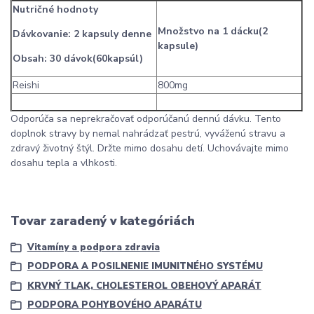
Nutričné hodnoty
Množstvo na 1 dácku(2
Dávkovanie: 2 kapsuly denne
kapsule)
Obsah: 30 dávok(60kapsúl)
Reishi
800mg
Odporúča sa neprekračovať odporúčanú dennú dávku. Tento
doplnok stravy by nemal nahrádzať pestrú, vyváženú stravu a
zdravý životný štýl. Držte mimo dosahu detí. Uchovávajte mimo
dosahu tepla a vlhkosti.
Tovar zaradený v kategóriách
Vitamíny a podpora zdravia
PODPORA A POSILNENIE IMUNITNÉHO SYSTÉMU
KRVNÝ TLAK, CHOLESTEROL OBEHOVÝ APARÁT
PODPORA POHYBOVÉHO APARÁTU