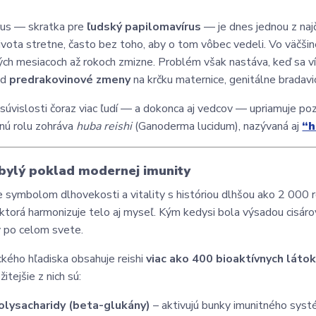
rus — skratka pre
ľudský papilomavírus
— je dnes jednou z najča
ivota stretne, často bez toho, aby o tom vôbec vedeli. Vo väčšine
ých mesiacoch až rokoch zmizne. Problém však nastáva, keď sa v
ad
predrakovinové zmeny
na krčku maternice, genitálne bradavic
 súvislosti čoraz viac ľudí — a dokonca aj vedcov — upriamuje p
nú rolu zohráva
huba reishi
(Ganoderma lucidum), nazývaná aj
“h
bylý poklad modernej imunity
je symbolom dlhovekosti a vitality s históriou dlhšou ako 2 000 r
, ktorá harmonizuje telo aj myseľ. Kým kedysi bola výsadou cisárov
 po celom svete.
kého hľadiska obsahuje reishi
viac ako 400 bioaktívnych láto
itejšie z nich sú:
olysacharidy (beta-glukány)
– aktivujú bunky imunitného syst