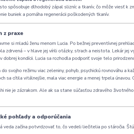
to spôsobuje dlhodobý zápal slizníc a tkanív, čo môže viesť k z
enie buniek a pomáha regenerácii poškodených tkanív.
h z praxe
vme si mladú ženu menom Lucia. Po bežnej preventívnej prehliad
la zdrvená – v hlave jej vírili otázky, strach a neistota. Lekár jej 
 v dobrej kondícii. Lucia sa rozhodla podporiť svoje telo prirodze
a do svojho režimu viac zeleniny, pohyb, psychickú rovnováhu a k
ch sa cítila vitálnejšie, mala viac energie a menej trpela únavou. 
ishi nie je zázrakom. Ale ak sa stane súčasťou zdravého životnéh
ké pohľady a odporúčania
 veda začína potvrdzovať to, čo vedeli liečitelia po stáročia. Štúd