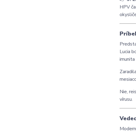
HPV čas
okyslič
Príbe
Predsta
Lucia bo
imunita
Zaradil
mesiaco
Nie, re
vírusu.
Vedec
Moderná