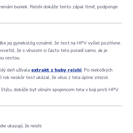
menám buniek. Reishi dokáže tento zápal tlmiť, podporuje
ke jej gynekológ oznámil, že test na HPV vyšiel pozitívne.
vysvetlil, že s vírusom si často telo poradí samo, ak je
nou cestou.
aždý deň užívala
extrakt z huby reishi
. Po niekoľkých
O rok neskôr test ukázal, že vírus z tela úplne zmizol.
o štýlu, dokáže byť silným spojencom tela v boji proti HPV
ie ukazujú, že reishi: