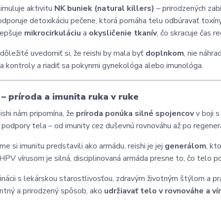
timuluje aktivitu
NK buniek (natural killers)
– prirodzených zabi
odporuje detoxikáciu pečene, ktorá pomáha telu odbúravať toxíny 
lepšuje
mikrocirkuláciu
a
okysličenie tkanív
, čo skracuje čas r
 dôležité uvedomiť si, že reishi by mala byť
doplnkom
, nie náhra
na kontroly a riadiť sa pokynmi gynekológa alebo imunológa.
 – príroda a imunita ruka v ruke
ishi nám pripomína, že
príroda ponúka silné spojencov
v boji s
podpory tela – od imunity cez duševnú rovnováhu až po regenerá
me si imunitu predstavili ako armádu, reishi je jej
generálom
, kt
s HPV vírusom je silná, disciplinovaná armáda presne to, čo telo p
nácii s lekárskou starostlivosťou, zdravým životným štýlom a p
entný a prirodzený spôsob, ako
udržiavať telo v rovnováhe a v