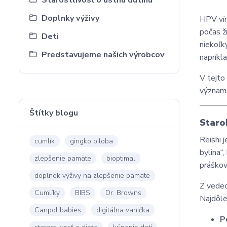
Starostlivosť o ústnu dutinu
Doplnky výživy
HPV ví
počas ž
Deti
niekoľk
Predstavujeme našich výrobcov
napríkl
V tejto
význam
Štítky blogu
Staro
Reishi 
cumlík
gingko biloba
bylina“
zlepšenie pamäte
bioptimal
práškov
doplnok výživy na zlepšenie pamäte
Z vedec
Cumlíky
BIBS
Dr. Browns
Najdôlež
Canpol babies
digitálna vanička
P