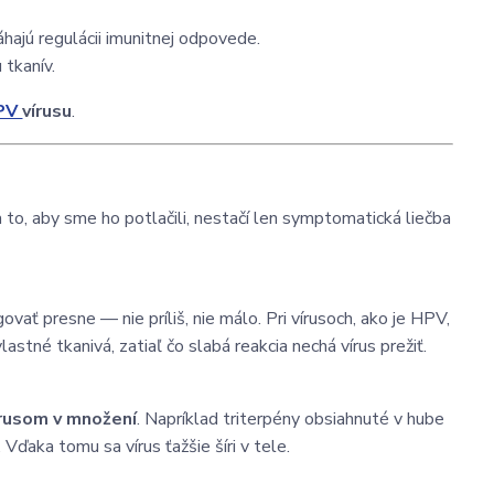
hajú regulácii imunitnej odpovede.
 tkanív.
HPV
vírusu
.
a to, aby sme ho potlačili, nestačí len symptomatická liečba
govať presne — nie príliš, nie málo. Pri vírusoch, ako je HPV,
tné tkanivá, zatiaľ čo slabá reakcia nechá vírus prežiť.
írusom v množení
. Napríklad triterpény obsiahnuté v hube
Vďaka tomu sa vírus ťažšie šíri v tele.