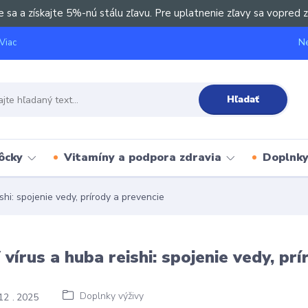
e sa a získajte 5%-nú stálu zľavu. Pre uplatnenie zľavy sa vopred z
Ne
Viac
Hľadať
ôcky
Vitamíny a podpora zdravia
Doplnky 
hi: spojenie vedy, prírody a prevencie
vírus a huba reishi: spojenie vedy, prí
Doplnky výživy
12
2025