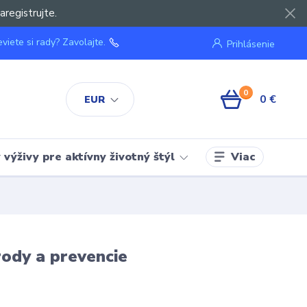
aregistrujte.
viete si rady? Zavolajte.
Prihlásenie
0
0 €
EUR
Viac
výživy pre aktívny životný štýl
rody a prevencie