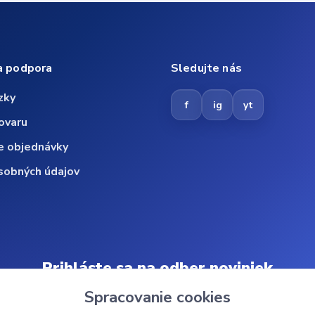
a podpora
Sledujte nás
zky
f
ig
yt
ovaru
e objednávky
sobných údajov
Prihláste sa na odber noviniek
Spracovanie cookies
Odoberať