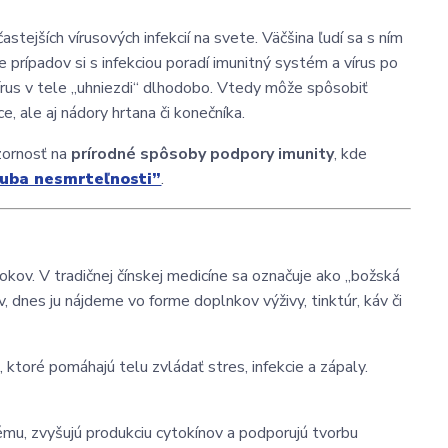
stejších vírusových infekcií na svete. Väčšina ľudí sa s ním
 prípadov si s infekciou poradí imunitný systém a vírus po
írus v tele „uhniezdi“ dlhodobo. Vtedy môže spôsobiť
e, ale aj nádory hrtana či konečníka.
ozornosť na
prírodné spôsoby podpory imunity
, kde
uba nesmrteľnosti”
.
okov. V tradičnej čínskej medicíne sa označuje ako „božská
, dnes ju nájdeme vo forme doplnkov výživy, tinktúr, káv či
k
, ktoré pomáhajú telu zvládať stres, infekcie a zápaly.
ému, zvyšujú produkciu cytokínov a podporujú tvorbu