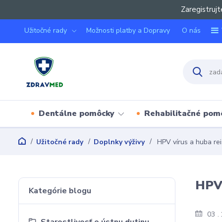
Zaregistrujt
Užitočné rady
Možnosti platby a Dopravy
O nás
Dentálne pomôcky
Rehabilitačné pom
Užitočné rady
Doplnky výživy
HPV vírus a huba reis
HPV 
Kategórie blogu
03