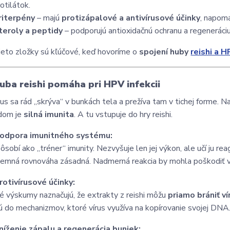
otilátok.
riterpény
– majú
protizápalové a antivírusové účinky
, napomá
teroly a peptidy
– podporujú antioxidačnú ochranu a regeneráciu
ieto zložky sú kľúčové, keď hovoríme o
spojení huby
reishi a 
uba reishi pomáha pri HPV infekcii
us sa rád „skrýva“ v bunkách tela a prežíva tam v tichej forme. N
adom je
silná imunita
. A tu vstupuje do hry reishi.
Podpora imunitného systému:
ôsobí ako „tréner“ imunity. Nezvyšuje len jej výkon, ale učí ju rea
 jemná rovnováha zásadná. Nadmerná reakcia by mohla poškodiť vlas
rotivírusové účinky:
é výskumy naznačujú, že extrakty z reishi môžu
priamo brániť v
ú do mechanizmov, ktoré vírus využíva na kopírovanie svojej DNA. 
Zníženie zápalu a regenerácia buniek: