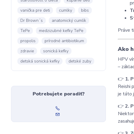
starostlivosť o dieťa
kúpanie detí
pr
T
vanička pre deti
cumlky
bibs
S
Dr Brown´s
anatomický cumlík
Práve t
TePe
medzizubné kefky TePe
propolis
prírodné antibiotikum
Ako h
zdravie
sonická kefky
HPV vír
detská sonická kefky
detské zuby
– zákl
👉
1. 
Reishi p
Potrebujete poradiť?
je táto
👉
2. P
Niektor
zasahuj
👉
3. 