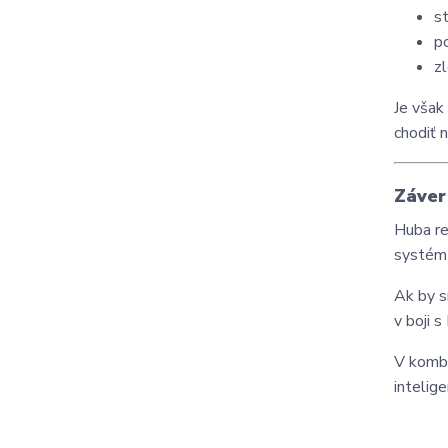
s
p
z
Je však
chodiť 
Záver
Huba re
systém 
Ak by s
v boji 
V kombi
intelig