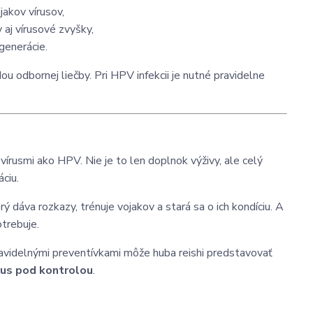
jakov vírusov,
aj vírusové zvyšky,
egenerácie.
dou odbornej liečby. Pri HPV infekcii je nutné pravidelne
 vírusmi ako HPV. Nie je to len doplnok výživy, ale celý
ciu.
orý dáva rozkazy, trénuje vojakov a stará sa o ich kondíciu. A
otrebuje.
ravidelnými preventívkami môže huba reishi predstavovať
írus pod kontrolou
.