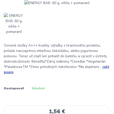
Ovsené vločky A+++ kvality, výťažky z hrachového proteínu,
poliate naozajstnou mliečnou čokoládou, alebo jogurtovou
polevou. Teraz už stačí len pribaliť do batohu a vyraziť v ústrety
dobrodružstvom. Benefity*Zdroj vlákniny *Cereálie *Vegetarián
*PalatinoseTM *Zmes prírodných tokoferolov *Na doplneni...
celý
popis
Dostupnosť
Skladom
1,56 €