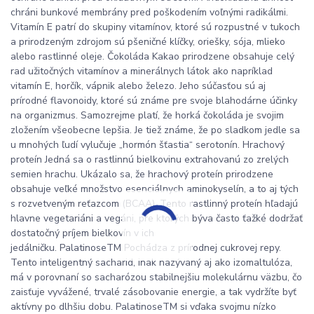
chráni bunkové membrány pred poškodením voľnými radikálmi.
Vitamín E patrí do skupiny vitamínov, ktoré sú rozpustné v tukoch
a prirodzeným zdrojom sú pšeničné klíčky, oriešky, sója, mlieko
alebo rastlinné oleje. Čokoláda Kakao prirodzene obsahuje celý
rad užitočných vitamínov a minerálnych látok ako napríklad
vitamín E, horčík, vápnik alebo železo. Jeho súčasťou sú aj
prírodné flavonoidy, ktoré sú známe pre svoje blahodárne účinky
na organizmus. Samozrejme platí, že horká čokoláda je svojim
zložením všeobecne lepšia. Je tiež známe, že po sladkom jedle sa
u mnohých ľudí vylučuje „hormón šťastia“ serotonín. Hrachový
proteín Jedná sa o rastlinnú bielkovinu extrahovanú zo zrelých
semien hrachu. Ukázalo sa, že hrachový proteín prirodzene
obsahuje veľké množstvo esenciálnych aminokyselín, a to aj tých
s rozvetveným reťazcom (BCAA). Tento rastlinný proteín hľadajú
hlavne vegetariáni a vegáni, pre ktorých býva často ťažké dodržať
dostatočný príjem bielkovín v ich
jedálničku. PalatinoseTM Pochádza z prírodnej cukrovej repy.
Tento inteligentný sacharid, inak nazývaný aj ako izomaltulóza,
má v porovnaní so sacharózou stabilnejšiu molekulárnu väzbu, čo
zaisťuje vyvážené, trvalé zásobovanie energie, a tak vydržíte byť
aktívny po dlhšiu dobu. PalatinoseTM si vďaka svojmu nízko