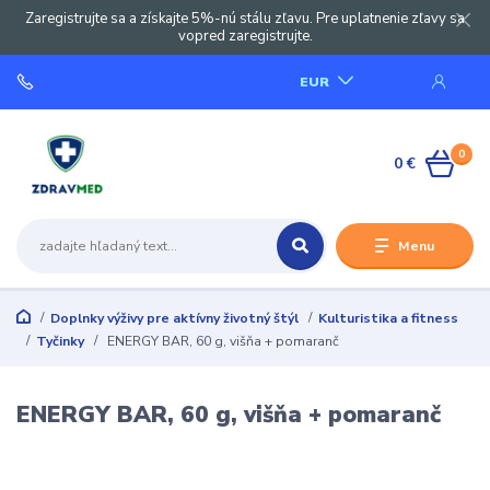
Zaregistrujte sa a získajte 5%-nú stálu zľavu. Pre uplatnenie zľavy sa
vopred zaregistrujte.
EUR
0
0 €
Menu
Doplnky výživy pre aktívny životný štýl
Kulturistika a fitness
Tyčinky
ENERGY BAR, 60 g, višňa + pomaranč
ENERGY BAR, 60 g, višňa + pomaranč