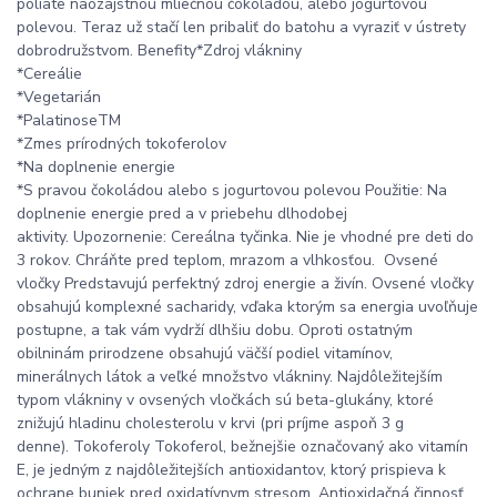
poliate naozajstnou mliečnou čokoládou, alebo jogurtovou
polevou. Teraz už stačí len pribaliť do batohu a vyraziť v ústrety
dobrodružstvom. Benefity*Zdroj vlákniny
*Cereálie
*Vegetarián
*PalatinoseTM
*Zmes prírodných tokoferolov
*Na doplnenie energie
*S pravou čokoládou alebo s jogurtovou polevou Použitie: Na
doplnenie energie pred a v priebehu dlhodobej
aktivity. Upozornenie: Cereálna tyčinka. Nie je vhodné pre deti do
3 rokov. Chráňte pred teplom, mrazom a vlhkosťou. Ovsené
vločky Predstavujú perfektný zdroj energie a živín. Ovsené vločky
obsahujú komplexné sacharidy, vďaka ktorým sa energia uvoľňuje
postupne, a tak vám vydrží dlhšiu dobu. Oproti ostatným
obilninám prirodzene obsahujú väčší podiel vitamínov,
minerálnych látok a veľké množstvo vlákniny. Najdôležitejším
typom vlákniny v ovsených vločkách sú beta-glukány, ktoré
znižujú hladinu cholesterolu v krvi (pri príjme aspoň 3 g
denne). Tokoferoly Tokoferol, bežnejšie označovaný ako vitamín
E, je jedným z najdôležitejších antioxidantov, ktorý prispieva k
ochrane buniek pred oxidatívnym stresom. Antioxidačná činnosť