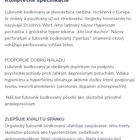
Ľubovník bodkovaný je divorastúca rastlina, rozšírená v Európe.
Je známy a používaný už od stredoveku. Anglicky hovoriacimi ho
nazývajú St John's Wort. Jeho latinský názov Hypericum
pochádza z gréckeho hyper eikona: „kto loví duchov“. Názvy
perforatum a ľubovník bodkovaný ("pertuis" znamená otvor)
odrážajú perforovaný vzhľad listov.
PODPORUJE DOBRÚ NÁLADU
Ľubovník bodkovaný je ideálnym doplnkom na podporu
psychickej pohody proti ľahkým depresívnym poruchám. Vďaka
hypericínu a hyperforínu obsahuje aktívne zložky, ktoré podporujú
tvorbu neurotransmiterov (serotonín, dopamín a norepinefrín).
Náš bio ľubovník bodkovaný pôsobí ako skutočné prírodné
antidepresívum.
ZLEPŠUJE KVALITU SPÁNKU
Organický ľubovník bodkovaný uľahčuje zaspávanie. Jeho kvety
skutočne pôsobia ako hypotenzívum, sedatívum a
antispazmodikum. Majú upokojujúcu silu. Naše kapsuly tiež