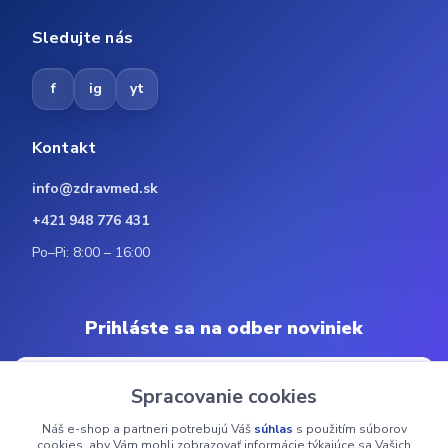
Sledujte nás
f
ig
yt
Kontakt
info@zdravmed.sk
+421 948 776 431
Po–Pi: 8:00 – 16:00
Prihláste sa na odber noviniek
Spracovanie cookies
Náš e-shop a partneri potrebujú Váš
súhlas
s použitím súborov
Odoberať
cookies, aby Vám mohli zobrazovať informácie týkajúce sa Vašich