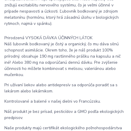
znižujú excitabilitu nervového systému, čo je veľmi účinné v
prípade nespavosti a úzkosti. Ľubovník bodkovaný je zdrojom
melatonínu (hormónu, ktorý hrá zásadnú úlohu v biologických
rytmoch, najmä v spánku).
Prirodzená VYSOKÁ DÁVKA ÚČINNÝCH LÁTOK
Náš ľubovník bodkovaný je čistý a organický, čo mu dáva silnú
schopnosť asimilácie. Okrem toho, že je náš produkt 100%
prírodný, obsahuje 190 mg rastlinného prášku na kapsulu a nič
iné! Alebo 380 mg na odporúčanú dennú dávku. Pre zvýšenie
účinnosti ho môžete kombinovať s melisou, valeriánou alebo
mučenkou.
Pri užívaní liekov alebo antidepresív sa odporúča poradiť sa s
lekárom alebo lekárnikom.
Kontrolované a balené v našej dielni vo Francúzsku.
Náš produkt je bez prísad, pesticídov a GMO podľa ekologických
predpisov.
Naše produkty majú certifikát ekologického poľnohospodárstva