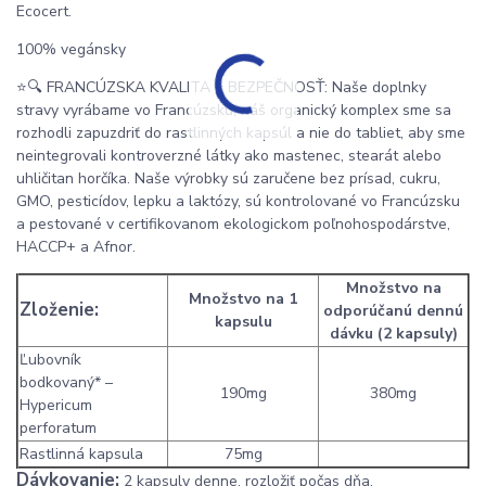
Ecocert.
100% vegánsky
⭐🔍 FRANCÚZSKA KVALITA = BEZPEČNOSŤ: Naše doplnky
stravy vyrábame vo Francúzsku, náš organický komplex sme sa
rozhodli zapuzdriť do rastlinných kapsúl a nie do tabliet, aby sme
neintegrovali kontroverzné látky ako mastenec, stearát alebo
uhličitan horčíka. Naše výrobky sú zaručene bez prísad, cukru,
GMO, pesticídov, lepku a laktózy, sú kontrolované vo Francúzsku
a pestované v certifikovanom ekologickom poľnohospodárstve,
HACCP+ a Afnor.
Množstvo na
Množstvo na 1
Zloženie:
odporúčanú dennú
kapsulu
dávku (2 kapsuly)
Ľubovník
bodkovaný* –
190mg
380mg
Hypericum
perforatum
Rastlinná kapsula
75mg
Dávkovanie:
2 kapsuly denne, rozložiť počas dňa.