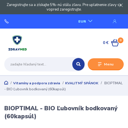
Zaregistrujte sa a získajte 5%-nú stálu zľavu. Pre uplatnenie zľavy sa
vopred zaregistrujte.
EUR
0
0 €
Menu
Vitamíny a podpora zdravia
KVALITNÝ SPÁNOK
BIOPTIMAL
- BIO Ľubovník bodkovaný (60kapsúl)
BIOPTIMAL - BIO Ľubovník bodkovaný
(60kapsúl)