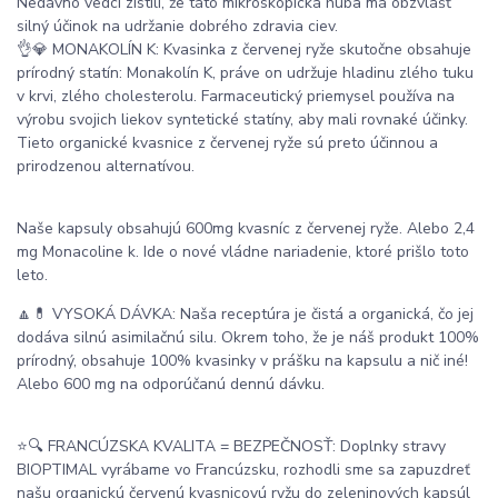
Nedávno vedci zistili, že táto mikroskopická huba má obzvlášť
silný účinok na udržanie dobrého zdravia ciev.
👌💎 MONAKOLÍN K: Kvasinka z červenej ryže skutočne obsahuje
prírodný statín: Monakolín K, práve on udržuje hladinu zlého tuku
v krvi, zlého cholesterolu. Farmaceutický priemysel používa na
výrobu svojich liekov syntetické statíny, aby mali rovnaké účinky.
Tieto organické kvasnice z červenej ryže sú preto účinnou a
prirodzenou alternatívou.
Naše kapsuly obsahujú 600mg kvasníc z červenej ryže. Alebo 2,4
mg Monacoline k. Ide o nové vládne nariadenie, ktoré prišlo toto
leto.
🔼💊 VYSOKÁ DÁVKA: Naša receptúra ​​je čistá a organická, čo jej
dodáva silnú asimilačnú silu. Okrem toho, že je náš produkt 100%
prírodný, obsahuje 100% kvasinky v prášku na kapsulu a nič iné!
Alebo 600 mg na odporúčanú dennú dávku.
⭐🔍 FRANCÚZSKA KVALITA = BEZPEČNOSŤ: Doplnky stravy
BIOPTIMAL vyrábame vo Francúzsku, rozhodli sme sa zapuzdreť
našu organickú červenú kvasnicovú ryžu do zeleninových kapsúl