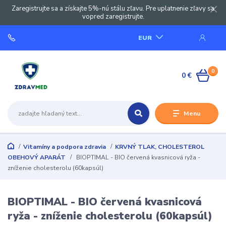
Zaregistrujte sa a získajte 5%-nú stálu zľavu. Pre uplatnenie zľavy sa
vopred zaregistrujte.
EUR
0
0 €
Menu
Vitamíny a podpora zdravia
KRVNÝ TLAK, CHOLESTEROL
OBEHOVÝ APARÁT
BIOPTIMAL - BIO červená kvasnicová ryža -
zníženie cholesterolu (60kapsúl)
BIOPTIMAL - BIO červená kvasnicová
ryža - zníženie cholesterolu (60kapsúl)