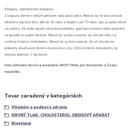
Alergény: neprítomnosť alergénov
1 kapsula denne s veľkým pohárom vody počas jedla. Nemali by ho konzumovať
tehotné a dojčiace ženy, deti do 18 rokov a dospelí nad 70 rokov, ako aj osoby citlivé
na statíny. Ak máte nejaké zdravotné problémy, pred konzumáciou tohto produktu
sa poraďte so svojím lekárom. Nemal by sa konzumovať, ak užívate lieky na
zníženie hladiny cholesterolu. Nemal by sa konzumovať, ak už užívate iné
produkty obsahujúce červenú kvasnicovú ryžu. Denná dávka monakolínu by
nemala prekročiť 3 mg denne.
Sme výhradný dovozca produktov BIOPTIMAL pre Slovensko a Českú
republiku.
Tovar zaradený v kategóriách
Vitamíny a podpora zdravia
KRVNÝ TLAK, CHOLESTEROL OBEHOVÝ APARÁT
Bioptimal