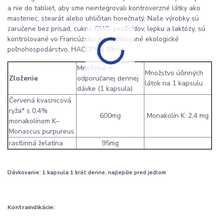
a nie do tabliet, aby sme neintegrovali kontroverzné látky ako
mastenec, stearát alebo uhličitan horečnatý. Naše výrobky sú
zaručene bez prísad, cukru, GMO, pesticídov, lepku a laktózy, sú
kontrolované vo Francúzsku a certifikované ekologické
poľnohospodárstvo, HACCP+ a Afnor.
Množstvo v
Množstvo účinných
Zloženie
odporúčanej dennej
látok na 1 kapsulu
dávke (1 kapsula)
Červená kvasnicová
ryža* s 0,4%
600mg
Monakolín K: 2,4 mg
monakolínom K–
Monascus purpureus
rastlinná želatína
95mg
Dávkovanie: 1 kapsula 1 krát denne, najlepšie pred jedlom
Kontraindikácie: